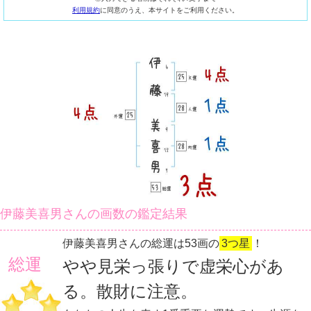
利用規約
に同意のうえ、本サイトをご利用ください。
伊藤美喜男さんの画数の鑑定結果
伊藤美喜男さんの総運は53画の
3つ星
！
総運
やや見栄っ張りで虚栄心があ
る。散財に注意。