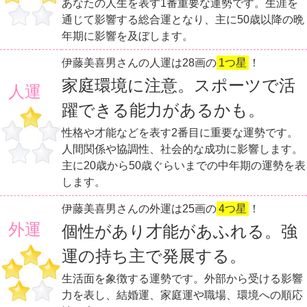
あなたの人生を表す1番重要な運勢です。生涯を
通じて影響する総合運となり、主に50歳以降の晩
年期に影響を及ぼします。
伊藤美喜男さんの人運は28画の
1つ星
！
家庭環境に注意。スポーツで活
人運
躍できる能力があるかも。
性格や才能などを表す2番目に重要な運勢です。
人間関係や協調性、社会的な成功に影響します。
主に20歳から50歳ぐらいまでの中年期の運勢を表
します。
伊藤美喜男さんの外運は25画の
4つ星
！
外運
個性があり才能があふれる。強
運の持ち主で発展する。
生活面を象徴する運勢です。外部から受ける影響
力を表し、結婚運、家庭運や職場、環境への順応