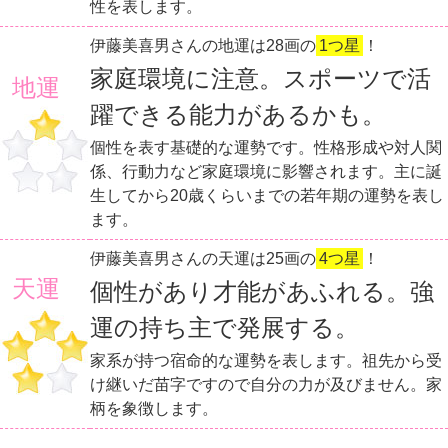
性を表します。
伊藤美喜男さんの地運は28画の
1つ星
！
家庭環境に注意。スポーツで活
地運
躍できる能力があるかも。
個性を表す基礎的な運勢です。性格形成や対人関
係、行動力など家庭環境に影響されます。主に誕
生してから20歳くらいまでの若年期の運勢を表し
ます。
伊藤美喜男さんの天運は25画の
4つ星
！
天運
個性があり才能があふれる。強
運の持ち主で発展する。
家系が持つ宿命的な運勢を表します。祖先から受
け継いだ苗字ですので自分の力が及びません。家
柄を象徴します。