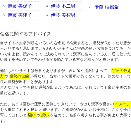
伊藤 美保子
伊藤 不二男
伊藤 柚都希
伊藤 美津子
伊藤 美智男
命名に関するアドバイス
当サイトの姓名判断をいろいろな名前で検索すると、運勢が良かったり悪か
ったりすると思います。かわいいお子さんに字画の良い名前をつけてあげた
いですよね。読みをすでに決められていて漢字に悩んでいる方、逆に使いた
い漢字を決めていて合わせる字を悩んでいる方など様々だと思います。
他にも占いサイトは数多くありますが、占い師や流派によって、
字画の数
方
や
運勢の吉凶
が異なり、当サイトで運勢が良くなくても、他のサイトで
良い運勢が出ることがあります。
どんなサイトでも良い運勢が出るようであれば、それはとても良い字画の名
前だと思います。
ただ、あまり画数の運勢に固執しすぎないで、やはり漢字や響きの
イメージ
を大事にされると良いと思います。ご両親がかわいいお子様に、こんな子に
育ってほしいと
願い
や
想い
を込めて、名前を考えられる事が何より大事で
す。