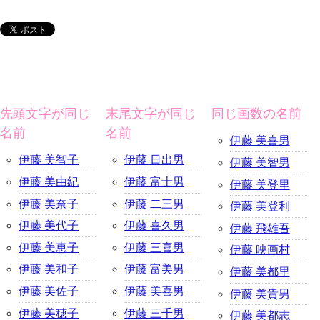
先頭文字が同じ
末尾文字が同じ
同じ画数の名前
名前
名前
伊藤 美喜男
伊藤 美智子
伊藤 日出男
伊藤 美智男
伊藤 美由紀
伊藤 富士男
伊藤 美登里
伊藤 美奈子
伊藤 二三男
伊藤 美登利
伊藤 美代子
伊藤 喜久男
伊藤 飛雄吾
伊藤 美恵子
伊藤 三喜男
伊藤 映画村
伊藤 美和子
伊藤 富美男
伊藤 美都里
伊藤 美佐子
伊藤 美喜男
伊藤 美貴男
伊藤 美穂子
伊藤 三千男
伊藤 美都志