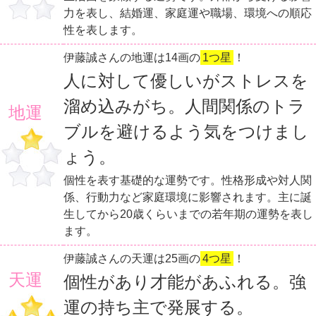
力を表し、結婚運、家庭運や職場、環境への順応
性を表します。
伊藤誠さんの地運は14画の
1つ星
！
人に対して優しいがストレスを
溜め込みがち。人間関係のトラ
地運
ブルを避けるよう気をつけまし
ょう。
個性を表す基礎的な運勢です。性格形成や対人関
係、行動力など家庭環境に影響されます。主に誕
生してから20歳くらいまでの若年期の運勢を表し
ます。
伊藤誠さんの天運は25画の
4つ星
！
天運
個性があり才能があふれる。強
運の持ち主で発展する。