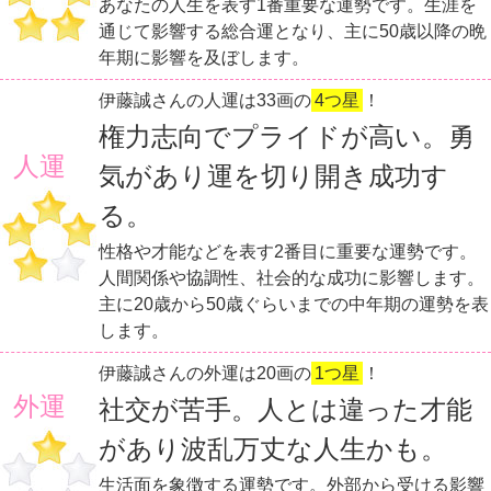
あなたの人生を表す1番重要な運勢です。生涯を
通じて影響する総合運となり、主に50歳以降の晩
年期に影響を及ぼします。
伊藤誠さんの人運は33画の
4つ星
！
権力志向でプライドが高い。勇
人運
気があり運を切り開き成功す
る。
性格や才能などを表す2番目に重要な運勢です。
人間関係や協調性、社会的な成功に影響します。
主に20歳から50歳ぐらいまでの中年期の運勢を表
します。
伊藤誠さんの外運は20画の
1つ星
！
外運
社交が苦手。人とは違った才能
があり波乱万丈な人生かも。
生活面を象徴する運勢です。外部から受ける影響