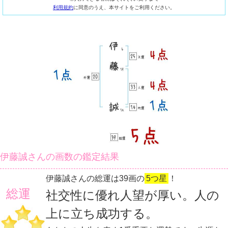
利用規約
に同意のうえ、本サイトをご利用ください。
伊藤誠さんの画数の鑑定結果
伊藤誠さんの総運は39画の
5つ星
！
総運
社交性に優れ人望が厚い。人の
上に立ち成功する。