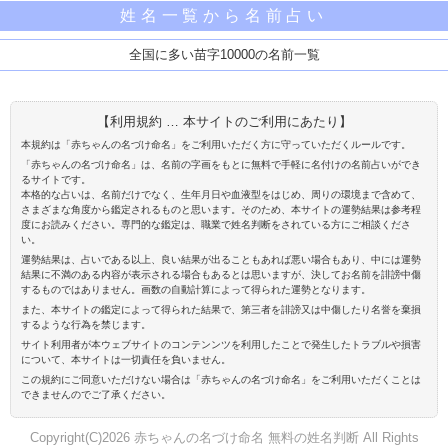
姓名一覧から名前占い
全国に多い苗字10000の名前一覧
【利用規約 … 本サイトのご利用にあたり】
本規約は「赤ちゃんの名づけ命名」をご利用いただく方に守っていただくルールです。
「赤ちゃんの名づけ命名」は、名前の字画をもとに無料で手軽に名付けの名前占いができ
るサイトです。
本格的な占いは、名前だけでなく、生年月日や血液型をはじめ、周りの環境まで含めて、
さまざまな角度から鑑定されるものと思います。そのため、本サイトの運勢結果は参考程
度にお読みください。専門的な鑑定は、職業で姓名判断をされている方にご相談くださ
い。
運勢結果は、占いである以上、良い結果が出ることもあれば悪い場合もあり、中には運勢
結果に不満のある内容が表示される場合もあるとは思いますが、決してお名前を誹謗中傷
するものではありません。画数の自動計算によって得られた運勢となります。
また、本サイトの鑑定によって得られた結果で、第三者を誹謗又は中傷したり名誉を棄損
するような行為を禁じます。
サイト利用者が本ウェブサイトのコンテンンツを利用したことで発生したトラブルや損害
について、本サイトは一切責任を負いません。
この規約にご同意いただけない場合は「赤ちゃんの名づけ命名」をご利用いただくことは
できませんのでご了承ください。
Copyright(C)2026 赤ちゃんの名づけ命名 無料の姓名判断 All Rights