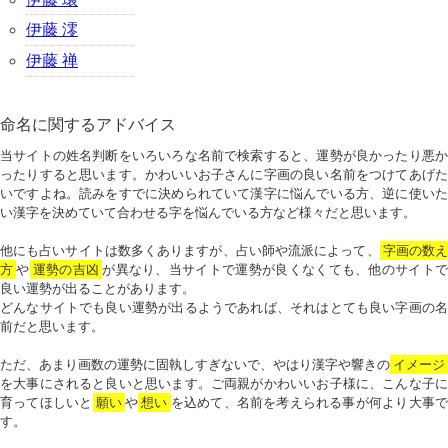
伊藤 澪
伊藤 禅
命名に関するアドバイス
当サイトの姓名判断をいろいろな名前で検索すると、運勢が良かったり悪か
ったりすると思います。かわいいお子さんに字画の良い名前をつけてあげた
いですよね。読みをすでに決められていて漢字に悩んでいる方、逆に使いた
い漢字を決めていて合わせる字を悩んでいる方など様々だと思います。
他にも占いサイトは数多くありますが、占い師や流派によって、
字画の数
方
や
運勢の吉凶
が異なり、当サイトで運勢が良くなくても、他のサイトで
良い運勢が出ることがあります。
どんなサイトでも良い運勢が出るようであれば、それはとても良い字画の名
前だと思います。
ただ、あまり画数の運勢に固執しすぎないで、やはり漢字や響きの
イメージ
を大事にされると良いと思います。ご両親がかわいいお子様に、こんな子に
育ってほしいと
願い
や
想い
を込めて、名前を考えられる事が何より大事で
す。