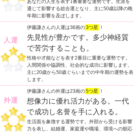
あなたの人生を表す1番重要な運勢です。生涯を
通じて影響する総合運となり、主に50歳以降の晩
年期に影響を及ぼします。
伊藤謙さんの人運は36画の
3つ星
！
先見性が豊かです。多少神経質
人運
で苦労することも。
性格や才能などを表す2番目に重要な運勢です。
人間関係や協調性、社会的な成功に影響します。
主に20歳から50歳ぐらいまでの中年期の運勢を表
します。
伊藤謙さんの外運は23画の
5つ星
！
外運
想像力に優れ活力がある。一代
で成功し名誉を手に入れる。
生活面を象徴する運勢です。外部から受ける影響
力を表し、結婚運、家庭運や職場、環境への順応