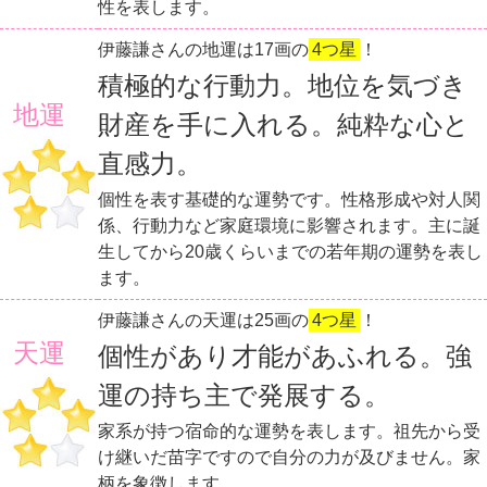
性を表します。
伊藤謙さんの地運は17画の
4つ星
！
積極的な行動力。地位を気づき
地運
財産を手に入れる。純粋な心と
直感力。
個性を表す基礎的な運勢です。性格形成や対人関
係、行動力など家庭環境に影響されます。主に誕
生してから20歳くらいまでの若年期の運勢を表し
ます。
伊藤謙さんの天運は25画の
4つ星
！
天運
個性があり才能があふれる。強
運の持ち主で発展する。
家系が持つ宿命的な運勢を表します。祖先から受
け継いだ苗字ですので自分の力が及びません。家
柄を象徴します。