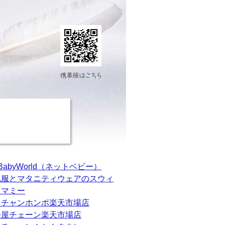
tBabyWorld（ネットベビー）
乳服とマタニティウェアのスウィ
トマミー
カチャンホンポ楽天市場店
松屋チェーン楽天市場店