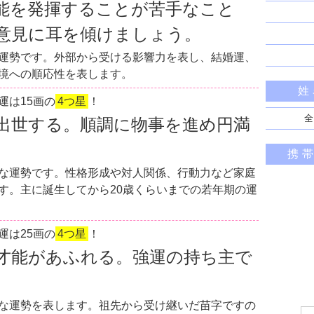
能を発揮することが苦手なこと
意見に耳を傾けましょう。
運勢です。外部から受ける影響力を表し、結婚運、
境への順応性を表します。
姓
運は15画の
4つ星
！
全
出世する。順調に物事を進め円満
携
な運勢です。性格形成や対人関係、行動力など家庭
す。主に誕生してから20歳くらいまでの若年期の運
運は25画の
4つ星
！
才能があふれる。強運の持ち主で
な運勢を表します。祖先から受け継いだ苗字ですの