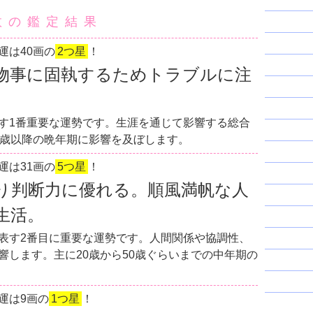
数の鑑定結果
運は40画の
2つ星
！
物事に固執するためトラブルに注
す1番重要な運勢です。生涯を通じて影響する総合
0歳以降の晩年期に影響を及ぼします。
運は31画の
5つ星
！
り判断力に優れる。順風満帆な人
生活。
表す2番目に重要な運勢です。人間関係や協調性、
響します。主に20歳から50歳ぐらいまでの中年期の
運は9画の
1つ星
！