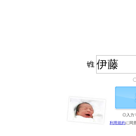
◎入力
利用規約
に同