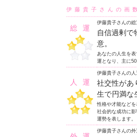
伊藤貴子さんの画
伊藤貴子さんの総
総運
自信過剰で
意。
あなたの人生を表
運となり、主に5
伊藤貴子さんの人
人運
社交性があ
生で円満な
性格や才能などを
社会的な成功に影
運勢を表します。
伊藤貴子さんの外
外運