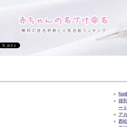
Ne
授
ー
ア
西