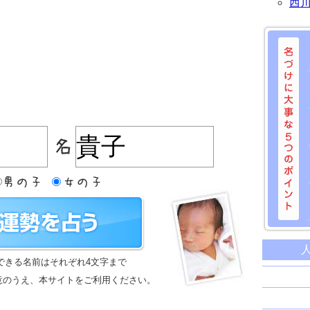
西
名づけに
命名に
できる名前はそれぞれ4文字まで
名前は
意のうえ、本サイトをご利用ください。
苗字と
姓名判