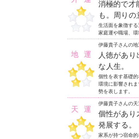
消極的で才
も。周りの
生活面を象徴する
家庭運や職場、環
伊藤貴子さんの地
地運
人徳があり
な人生。
個性を表す基礎的
環境に影響されま
勢を表します。
伊藤貴子さんの天
天運
個性があり
発展する。
家系が持つ宿命的