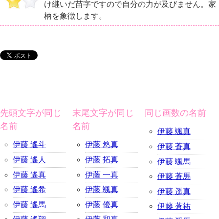
け継いだ苗字ですので自分の力が及びません。家
柄を象徴します。
先頭文字が同じ
末尾文字が同じ
同じ画数の名前
名前
名前
伊藤 颯真
伊藤 遙斗
伊藤 悠真
伊藤 蒼真
伊藤 遙人
伊藤 拓真
伊藤 颯馬
伊藤 遙真
伊藤 一真
伊藤 蒼馬
伊藤 遙希
伊藤 颯真
伊藤 遥真
伊藤 遙馬
伊藤 優真
伊藤 蒼祐