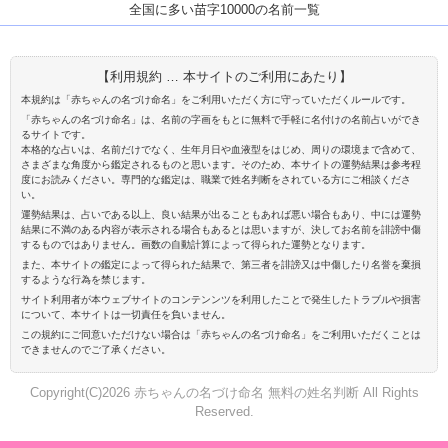
全国に多い苗字10000の名前一覧
【利用規約 … 本サイトのご利用にあたり】
本規約は「赤ちゃんの名づけ命名」をご利用いただく方に守っていただくルールです。
「赤ちゃんの名づけ命名」は、名前の字画をもとに無料で手軽に名付けの名前占いができ
るサイトです。
本格的な占いは、名前だけでなく、生年月日や血液型をはじめ、周りの環境まで含めて、
さまざまな角度から鑑定されるものと思います。そのため、本サイトの運勢結果は参考程
度にお読みください。専門的な鑑定は、職業で姓名判断をされている方にご相談くださ
い。
運勢結果は、占いである以上、良い結果が出ることもあれば悪い場合もあり、中には運勢
結果に不満のある内容が表示される場合もあるとは思いますが、決してお名前を誹謗中傷
するものではありません。画数の自動計算によって得られた運勢となります。
また、本サイトの鑑定によって得られた結果で、第三者を誹謗又は中傷したり名誉を棄損
するような行為を禁じます。
サイト利用者が本ウェブサイトのコンテンンツを利用したことで発生したトラブルや損害
について、本サイトは一切責任を負いません。
この規約にご同意いただけない場合は「赤ちゃんの名づけ命名」をご利用いただくことは
できませんのでご了承ください。
Copyright(C)2026 赤ちゃんの名づけ命名 無料の姓名判断 All Rights
Reserved.