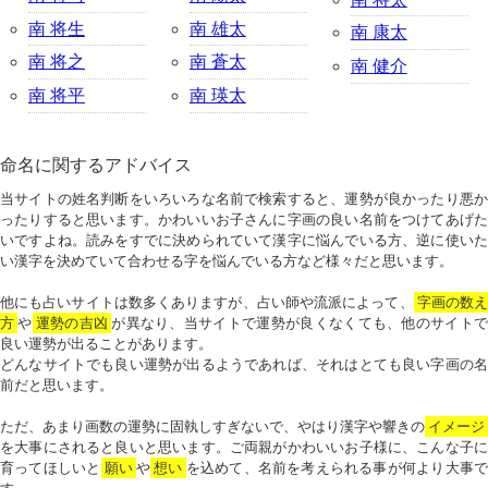
南 将生
南 雄太
南 康太
南 将之
南 蒼太
南 健介
南 将平
南 瑛太
命名に関するアドバイス
当サイトの姓名判断をいろいろな名前で検索すると、運勢が良かったり悪か
ったりすると思います。かわいいお子さんに字画の良い名前をつけてあげた
いですよね。読みをすでに決められていて漢字に悩んでいる方、逆に使いた
い漢字を決めていて合わせる字を悩んでいる方など様々だと思います。
他にも占いサイトは数多くありますが、占い師や流派によって、
字画の数
方
や
運勢の吉凶
が異なり、当サイトで運勢が良くなくても、他のサイトで
良い運勢が出ることがあります。
どんなサイトでも良い運勢が出るようであれば、それはとても良い字画の名
前だと思います。
ただ、あまり画数の運勢に固執しすぎないで、やはり漢字や響きの
イメージ
を大事にされると良いと思います。ご両親がかわいいお子様に、こんな子に
育ってほしいと
願い
や
想い
を込めて、名前を考えられる事が何より大事で