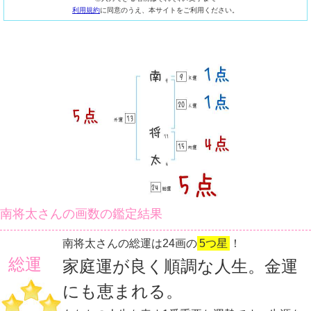
利用規約
に同意のうえ、本サイトをご利用ください。
南将太さんの画数の鑑定結果
南将太さんの総運は24画の
5つ星
！
総運
家庭運が良く順調な人生。金運
にも恵まれる。