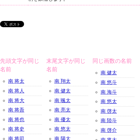
先頭文字が同じ
末尾文字が同じ
同じ画数の名前
名前
名前
南 健太
南 将太
南 翔太
南 悠斗
南 将人
南 健太
南 海斗
南 将大
南 颯太
南 悠太
南 将吾
南 亮太
南 啓太
南 将也
南 優太
南 陸斗
南 将史
南 悠太
南 啓介
南 将司
南 陽太
南 将太