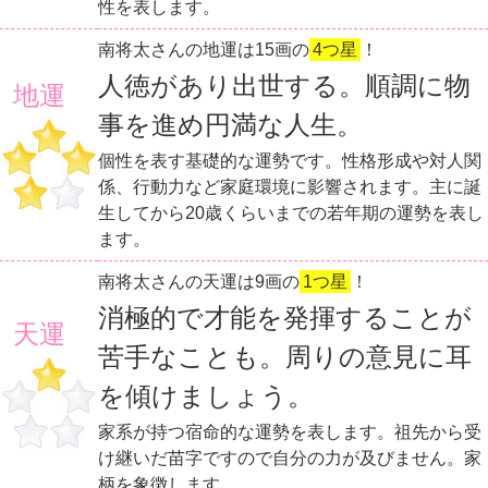
性を表します。
南将太さんの地運は15画の
4つ星
！
人徳があり出世する。順調に物
地運
事を進め円満な人生。
個性を表す基礎的な運勢です。性格形成や対人関
係、行動力など家庭環境に影響されます。主に誕
生してから20歳くらいまでの若年期の運勢を表し
ます。
南将太さんの天運は9画の
1つ星
！
消極的で才能を発揮することが
天運
苦手なことも。周りの意見に耳
を傾けましょう。
家系が持つ宿命的な運勢を表します。祖先から受
け継いだ苗字ですので自分の力が及びません。家
柄を象徴します。