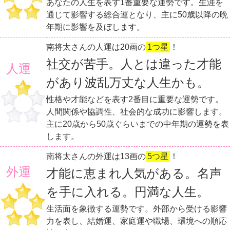
あなたの人生を表す1番重要な運勢です。生涯を
通じて影響する総合運となり、主に50歳以降の晩
年期に影響を及ぼします。
南将太さんの人運は20画の
1つ星
！
社交が苦手。人とは違った才能
人運
があり波乱万丈な人生かも。
性格や才能などを表す2番目に重要な運勢です。
人間関係や協調性、社会的な成功に影響します。
主に20歳から50歳ぐらいまでの中年期の運勢を表
します。
南将太さんの外運は13画の
5つ星
！
外運
才能に恵まれ人気がある。名声
を手に入れる。円満な人生。
生活面を象徴する運勢です。外部から受ける影響
力を表し、結婚運、家庭運や職場、環境への順応