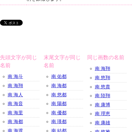
先頭文字が同じ
末尾文字が同じ
同じ画数の名前
名前
名前
南 海翔
南 海斗
南 佑都
南 悠翔
南 海翔
南 海都
南 悠貴
南 海人
南 悠都
南 陸翔
南 海音
南 陽都
南 康博
南 海里
南 優都
南 理恵
南 海都
南 瑛都
南 康雄
南 海渡
南 結都
南 悠雅