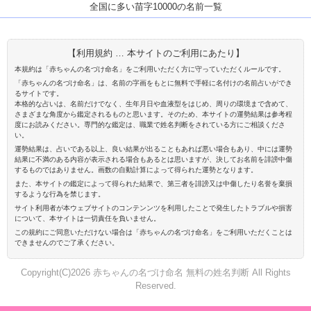
全国に多い苗字10000の名前一覧
【利用規約 … 本サイトのご利用にあたり】
本規約は「赤ちゃんの名づけ命名」をご利用いただく方に守っていただくルールです。
「赤ちゃんの名づけ命名」は、名前の字画をもとに無料で手軽に名付けの名前占いができ
るサイトです。
本格的な占いは、名前だけでなく、生年月日や血液型をはじめ、周りの環境まで含めて、
さまざまな角度から鑑定されるものと思います。そのため、本サイトの運勢結果は参考程
度にお読みください。専門的な鑑定は、職業で姓名判断をされている方にご相談くださ
い。
運勢結果は、占いである以上、良い結果が出ることもあれば悪い場合もあり、中には運勢
結果に不満のある内容が表示される場合もあるとは思いますが、決してお名前を誹謗中傷
するものではありません。画数の自動計算によって得られた運勢となります。
また、本サイトの鑑定によって得られた結果で、第三者を誹謗又は中傷したり名誉を棄損
するような行為を禁じます。
サイト利用者が本ウェブサイトのコンテンンツを利用したことで発生したトラブルや損害
について、本サイトは一切責任を負いません。
この規約にご同意いただけない場合は「赤ちゃんの名づけ命名」をご利用いただくことは
できませんのでご了承ください。
Copyright(C)2026 赤ちゃんの名づけ命名 無料の姓名判断 All Rights
Reserved.