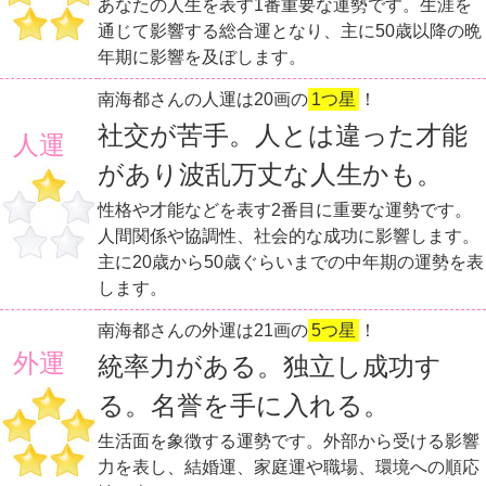
あなたの人生を表す1番重要な運勢です。生涯を
通じて影響する総合運となり、主に50歳以降の晩
年期に影響を及ぼします。
南海都さんの人運は20画の
1つ星
！
社交が苦手。人とは違った才能
人運
があり波乱万丈な人生かも。
性格や才能などを表す2番目に重要な運勢です。
人間関係や協調性、社会的な成功に影響します。
主に20歳から50歳ぐらいまでの中年期の運勢を表
します。
南海都さんの外運は21画の
5つ星
！
外運
統率力がある。独立し成功す
る。名誉を手に入れる。
生活面を象徴する運勢です。外部から受ける影響
力を表し、結婚運、家庭運や職場、環境への順応