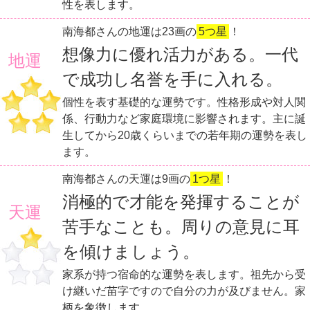
性を表します。
南海都さんの地運は23画の
5つ星
！
想像力に優れ活力がある。一代
地運
で成功し名誉を手に入れる。
個性を表す基礎的な運勢です。性格形成や対人関
係、行動力など家庭環境に影響されます。主に誕
生してから20歳くらいまでの若年期の運勢を表し
ます。
南海都さんの天運は9画の
1つ星
！
消極的で才能を発揮することが
天運
苦手なことも。周りの意見に耳
を傾けましょう。
家系が持つ宿命的な運勢を表します。祖先から受
け継いだ苗字ですので自分の力が及びません。家
柄を象徴します。