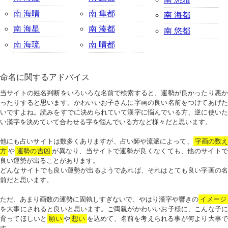
南 海晴
南 隼都
南 海都
南 海星
南 湊都
南 悠都
南 海琉
南 晴都
命名に関するアドバイス
当サイトの姓名判断をいろいろな名前で検索すると、運勢が良かったり悪か
ったりすると思います。かわいいお子さんに字画の良い名前をつけてあげた
いですよね。読みをすでに決められていて漢字に悩んでいる方、逆に使いた
い漢字を決めていて合わせる字を悩んでいる方など様々だと思います。
他にも占いサイトは数多くありますが、占い師や流派によって、
字画の数
方
や
運勢の吉凶
が異なり、当サイトで運勢が良くなくても、他のサイトで
良い運勢が出ることがあります。
どんなサイトでも良い運勢が出るようであれば、それはとても良い字画の名
前だと思います。
ただ、あまり画数の運勢に固執しすぎないで、やはり漢字や響きの
イメージ
を大事にされると良いと思います。ご両親がかわいいお子様に、こんな子に
育ってほしいと
願い
や
想い
を込めて、名前を考えられる事が何より大事で