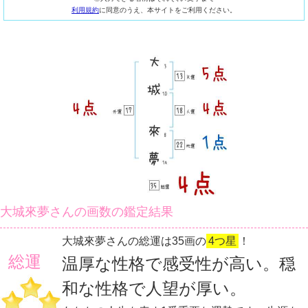
利用規約
に同意のうえ、本サイトをご利用ください。
大城來夢さんの画数の鑑定結果
大城來夢さんの総運は35画の
4つ星
！
総運
温厚な性格で感受性が高い。穏
和な性格で人望が厚い。