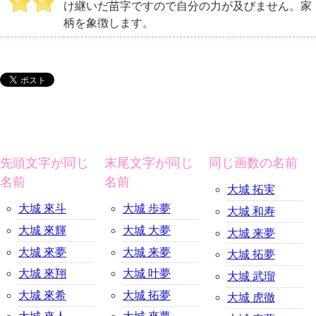
け継いだ苗字ですので自分の力が及びません。家
柄を象徴します。
先頭文字が同じ
末尾文字が同じ
同じ画数の名前
名前
名前
大城 拓実
大城 來斗
大城 歩夢
大城 和寿
大城 來輝
大城 大夢
大城 来夢
大城 來夢
大城 来夢
大城 拓夢
大城 來翔
大城 叶夢
大城 武瑠
大城 來希
大城 拓夢
大城 虎徹