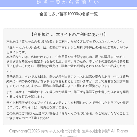
姓名一覧から名前占い
全国に多い苗字10000の名前一覧
【利用規約 … 本サイトのご利用にあたり】
本規約は「赤ちゃんの名づけ命名」をご利用いただく方に守っていただくルールです。
「赤ちゃんの名づけ命名」は、名前の字画をもとに無料で手軽に名付けの名前占いができ
るサイトです。
本格的な占いは、名前だけでなく、生年月日や血液型をはじめ、周りの環境まで含めて、
さまざまな角度から鑑定されるものと思います。そのため、本サイトの運勢結果は参考程
度にお読みください。専門的な鑑定は、職業で姓名判断をされている方にご相談くださ
い。
運勢結果は、占いである以上、良い結果が出ることもあれば悪い場合もあり、中には運勢
結果に不満のある内容が表示される場合もあるとは思いますが、決してお名前を誹謗中傷
するものではありません。画数の自動計算によって得られた運勢となります。
また、本サイトの鑑定によって得られた結果で、第三者を誹謗又は中傷したり名誉を棄損
するような行為を禁じます。
サイト利用者が本ウェブサイトのコンテンンツを利用したことで発生したトラブルや損害
について、本サイトは一切責任を負いません。
この規約にご同意いただけない場合は「赤ちゃんの名づけ命名」をご利用いただくことは
できませんのでご了承ください。
Copyright(C)2026 赤ちゃんの名づけ命名 無料の姓名判断 All Rights
Reserved.