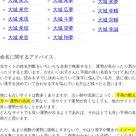
大城 來人
大城 來夢
大城 來夢
大城 來空
大城 広夢
大城 幸輔
大城 來琉
大城 斗夢
大城 宗輔
大城 來煌
大城 望夢
大城 幸誠
大城 來音
大城 翔夢
命名に関するアドバイス
当サイトの姓名判断をいろいろな名前で検索すると、運勢が良かったり悪か
ったりすると思います。かわいいお子さんに字画の良い名前をつけてあげた
いですよね。読みをすでに決められていて漢字に悩んでいる方、逆に使いた
い漢字を決めていて合わせる字を悩んでいる方など様々だと思います。
他にも占いサイトは数多くありますが、占い師や流派によって、
字画の数
方
や
運勢の吉凶
が異なり、当サイトで運勢が良くなくても、他のサイトで
良い運勢が出ることがあります。
どんなサイトでも良い運勢が出るようであれば、それはとても良い字画の名
前だと思います。
ただ、あまり画数の運勢に固執しすぎないで、やはり漢字や響きの
イメージ
を大事にされると良いと思います。ご両親がかわいいお子様に、こんな子に