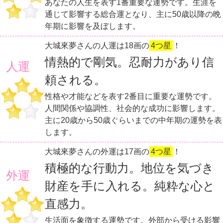
あなたの人生を表す1番重要な運勢です。生涯を
通じて影響する総合運となり、主に50歳以降の晩
年期に影響を及ぼします。
大城來夢さんの人運は18画の
4つ星
！
情熱的で剛気。忍耐力があり信
人運
頼される。
性格や才能などを表す2番目に重要な運勢です。
人間関係や協調性、社会的な成功に影響します。
主に20歳から50歳ぐらいまでの中年期の運勢を表
します。
大城來夢さんの外運は17画の
4つ星
！
積極的な行動力。地位を気づき
外運
財産を手に入れる。純粋な心と
直感力。
生活面を象徴する運勢です。外部から受ける影響