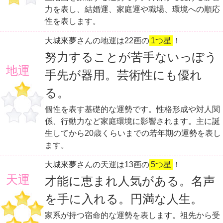
力を表し、結婚運、家庭運や職場、環境への順応
性を表します。
大城來夢さんの地運は22画の
1つ星
！
努力することが苦手ないっぽう
地運
手先が器用。芸術性にも優れ
る。
個性を表す基礎的な運勢です。性格形成や対人関
係、行動力など家庭環境に影響されます。主に誕
生してから20歳くらいまでの若年期の運勢を表し
ます。
大城來夢さんの天運は13画の
5つ星
！
天運
才能に恵まれ人気がある。名声
を手に入れる。円満な人生。
家系が持つ宿命的な運勢を表します。祖先から受