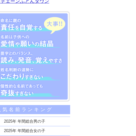
川チェーンふとんタウン
大事な5つのポイント
人気名前ランキング
親の責任を自覚する
子供への愛情や願いの結晶
2025年 年間総合男の子
のバランス、読み、発音、覚えやすさ
2025年 年間総合女の子
断の運勢にこだわりすぎない