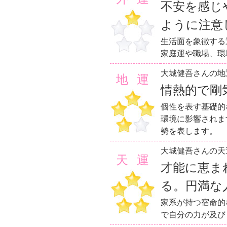
不安を感じ
ように注意
生活面を象徴する
家庭運や職場、環
大城健吾さんの地
地運
情熱的で剛
個性を表す基礎的
環境に影響されま
勢を表します。
大城健吾さんの天
天運
才能に恵ま
る。円満な
家系が持つ宿命的
で自分の力が及び