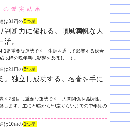
数の鑑定結果
運は31画の
5つ星
！
り判断力に優れる。順風満帆な人
生活。
す1番重要な運勢です。生涯を通じて影響する総合
0歳以降の晩年期に影響を及ぼします。
運は21画の
5つ星
！
る。独立し成功する。名誉を手に
表す2番目に重要な運勢です。人間関係や協調性、
響します。主に20歳から50歳ぐらいまでの中年期の
運は10画の
1つ星
！