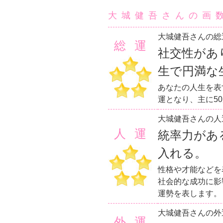
大城健吾さんの画
大城健吾さんの総
総運
社交性があ
生で円満な
あなたの人生を表
運となり、主に5
大城健吾さんの人
人運
統率力があ
入れる。
性格や才能などを
社会的な成功に影
運勢を表します。
大城健吾さんの外
外運