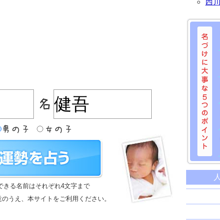
西
名づけに
命名に
できる名前はそれぞれ4文字まで
名前は
意のうえ、本サイトをご利用ください。
苗字と
姓名判