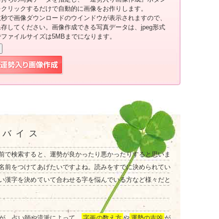
をクリックするだけで自動的に画像をお作りします。
数秒で画像ダウンロードのウインドウが表示されますので、
保存してください。画像作成できる写真データは、jpeg形式
でファイルサイズは5MBまでになります。
ドバイス
前で検索すると、運勢が良かったり悪かったりすると思いま
名前をつけてあげたいですよね。読みをすでに決められてい
い漢字を決めていて合わせる字を悩んでいる方など様々だと
が、占い師や流派によって、
字画の数え方
や
運勢の吉凶
が