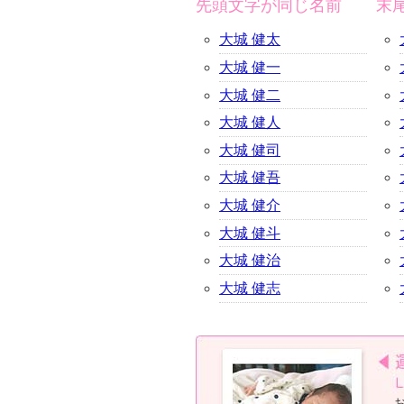
先頭文字が同じ名前
末
大城 健太
大城 健一
大城 健二
大城 健人
大城 健司
大城 健吾
大城 健介
大城 健斗
大城 健治
大城 健志