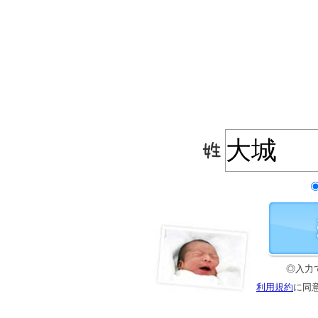
◎入力
利用規約
に同