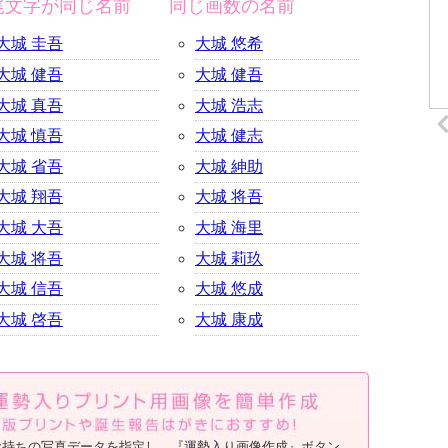
尾文字が同じ名前
同じ画数の名前
大城 圭吾
大城 悠希
大城 健吾
大城 健吾
大城 真吾
大城 浩志
大城 慎吾
大城 健志
大城 省吾
大城 紳助
大城 翔吾
大城 将吾
大城 大吾
大城 海里
大城 将吾
大城 莉玖
大城 信吾
大城 悠成
大城 啓吾
大城 康成
お持ちの写真データを指定し、『運勢入り画像作成』ボタン