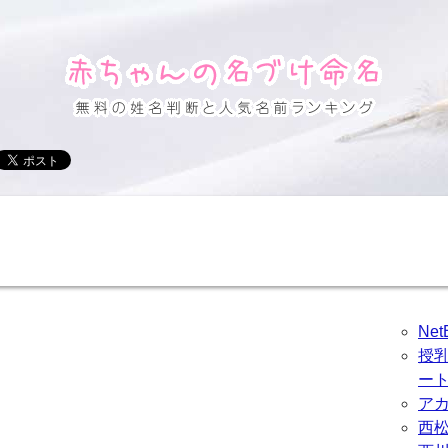
Ne
授
ー
ア
西