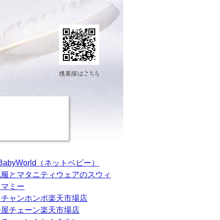
tBabyWorld（ネットベビー）
乳服とマタニティウェアのスウィ
トマミー
カチャンホンポ楽天市場店
松屋チェーン楽天市場店