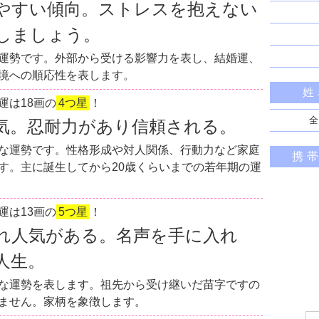
やすい傾向。ストレスを抱えない
しましょう。
運勢です。外部から受ける影響力を表し、結婚運、
境への順応性を表します。
姓
運は18画の
4つ星
！
全
気。忍耐力があり信頼される。
な運勢です。性格形成や対人関係、行動力など家庭
携
す。主に誕生してから20歳くらいまでの若年期の運
運は13画の
5つ星
！
れ人気がある。名声を手に入れ
人生。
な運勢を表します。祖先から受け継いだ苗字ですの
ません。家柄を象徴します。