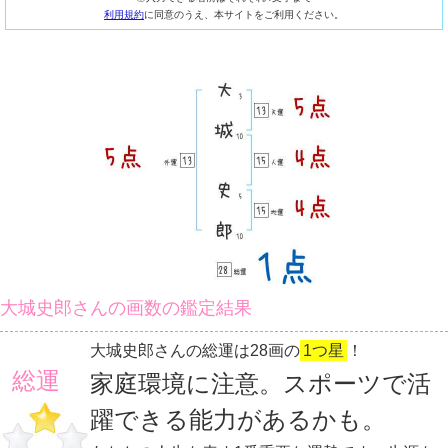
利用規約
に同意のうえ、本サイトをご利用ください。
大城史郎さんの画数の鑑定結果
大城史郎さんの総運は28画の
1つ星
！
総運
家庭環境に注意。スポーツで活
躍できる能力があるかも。