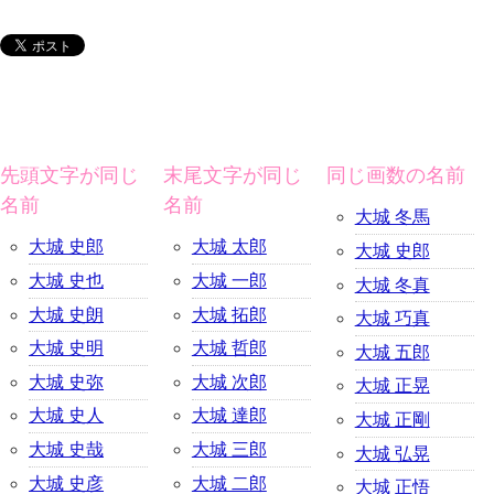
先頭文字が同じ
末尾文字が同じ
同じ画数の名前
名前
名前
大城 冬馬
大城 史郎
大城 太郎
大城 史郎
大城 史也
大城 一郎
大城 冬真
大城 史朗
大城 拓郎
大城 巧真
大城 史明
大城 哲郎
大城 五郎
大城 史弥
大城 次郎
大城 正晃
大城 史人
大城 達郎
大城 正剛
大城 史哉
大城 三郎
大城 弘晃
大城 史彦
大城 二郎
大城 正悟