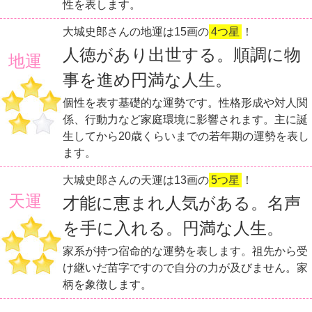
性を表します。
大城史郎さんの地運は15画の
4つ星
！
人徳があり出世する。順調に物
地運
事を進め円満な人生。
個性を表す基礎的な運勢です。性格形成や対人関
係、行動力など家庭環境に影響されます。主に誕
生してから20歳くらいまでの若年期の運勢を表し
ます。
大城史郎さんの天運は13画の
5つ星
！
天運
才能に恵まれ人気がある。名声
を手に入れる。円満な人生。
家系が持つ宿命的な運勢を表します。祖先から受
け継いだ苗字ですので自分の力が及びません。家
柄を象徴します。