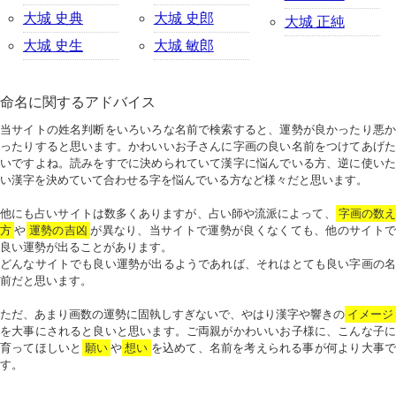
大城 史典
大城 史郎
大城 正純
大城 史生
大城 敏郎
命名に関するアドバイス
当サイトの姓名判断をいろいろな名前で検索すると、運勢が良かったり悪か
ったりすると思います。かわいいお子さんに字画の良い名前をつけてあげた
いですよね。読みをすでに決められていて漢字に悩んでいる方、逆に使いた
い漢字を決めていて合わせる字を悩んでいる方など様々だと思います。
他にも占いサイトは数多くありますが、占い師や流派によって、
字画の数
方
や
運勢の吉凶
が異なり、当サイトで運勢が良くなくても、他のサイトで
良い運勢が出ることがあります。
どんなサイトでも良い運勢が出るようであれば、それはとても良い字画の名
前だと思います。
ただ、あまり画数の運勢に固執しすぎないで、やはり漢字や響きの
イメージ
を大事にされると良いと思います。ご両親がかわいいお子様に、こんな子に
育ってほしいと
願い
や
想い
を込めて、名前を考えられる事が何より大事で
す。