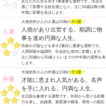
あなたの人生を表す1番重要な運勢です。生涯を
通じて影響する総合運となり、主に50歳以降の晩
年期に影響を及ぼします。
大城史郎さんの人運は15画の
4つ星
！
人徳があり出世する。順調に物
人運
事を進め円満な人生。
性格や才能などを表す2番目に重要な運勢です。
人間関係や協調性、社会的な成功に影響します。
主に20歳から50歳ぐらいまでの中年期の運勢を表
します。
大城史郎さんの外運は13画の
5つ星
！
外運
才能に恵まれ人気がある。名声
を手に入れる。円満な人生。
生活面を象徴する運勢です。外部から受ける影響
力を表し、結婚運、家庭運や職場、環境への順応