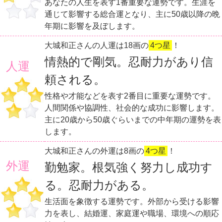
あなたの人生を表す1番重要な運勢です。生涯を
通じて影響する総合運となり、主に50歳以降の晩
年期に影響を及ぼします。
大城和正さんの人運は18画の
4つ星
！
情熱的で剛気。忍耐力があり信
人運
頼される。
性格や才能などを表す2番目に重要な運勢です。
人間関係や協調性、社会的な成功に影響します。
主に20歳から50歳ぐらいまでの中年期の運勢を表
します。
大城和正さんの外運は8画の
4つ星
！
外運
勤勉家。根気強く努力し成功す
る。忍耐力がある。
生活面を象徴する運勢です。外部から受ける影響
力を表し、結婚運、家庭運や職場、環境への順応