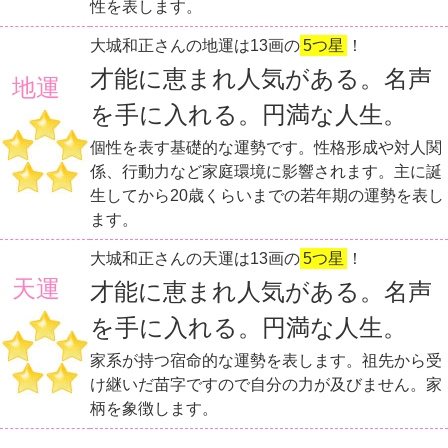
性を表します。
大城和正さんの地運は13画の
5つ星
！
才能に恵まれ人気がある。名声
地運
を手に入れる。円満な人生。
個性を表す基礎的な運勢です。性格形成や対人関
係、行動力など家庭環境に影響されます。主に誕
生してから20歳くらいまでの若年期の運勢を表し
ます。
大城和正さんの天運は13画の
5つ星
！
天運
才能に恵まれ人気がある。名声
を手に入れる。円満な人生。
家系が持つ宿命的な運勢を表します。祖先から受
け継いだ苗字ですので自分の力が及びません。家
柄を象徴します。