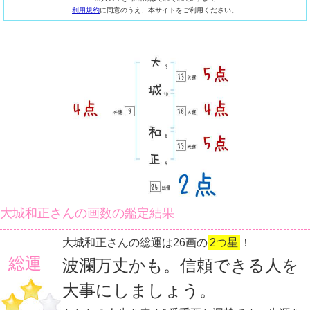
利用規約
に同意のうえ、本サイトをご利用ください。
大城和正さんの画数の鑑定結果
大城和正さんの総運は26画の
2つ星
！
総運
波瀾万丈かも。信頼できる人を
大事にしましょう。