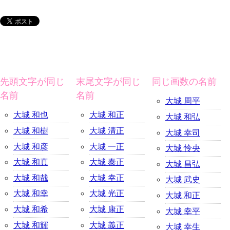
先頭文字が同じ
末尾文字が同じ
同じ画数の名前
名前
名前
大城 周平
大城 和也
大城 和正
大城 和弘
大城 和樹
大城 清正
大城 幸司
大城 和彦
大城 一正
大城 怜央
大城 和真
大城 泰正
大城 昌弘
大城 和哉
大城 幸正
大城 武史
大城 和幸
大城 光正
大城 和正
大城 和希
大城 康正
大城 幸平
大城 和輝
大城 義正
大城 幸生