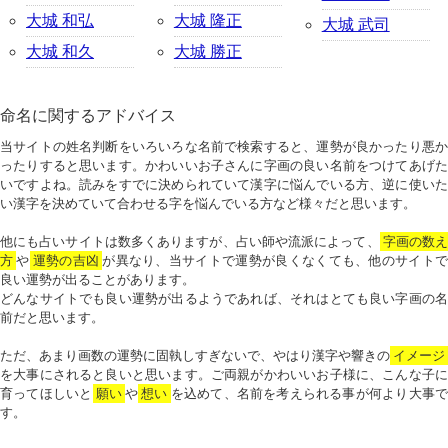
大城 和弘
大城 隆正
大城 武司
大城 和久
大城 勝正
命名に関するアドバイス
当サイトの姓名判断をいろいろな名前で検索すると、運勢が良かったり悪か
ったりすると思います。かわいいお子さんに字画の良い名前をつけてあげた
いですよね。読みをすでに決められていて漢字に悩んでいる方、逆に使いた
い漢字を決めていて合わせる字を悩んでいる方など様々だと思います。
他にも占いサイトは数多くありますが、占い師や流派によって、
字画の数
方
や
運勢の吉凶
が異なり、当サイトで運勢が良くなくても、他のサイトで
良い運勢が出ることがあります。
どんなサイトでも良い運勢が出るようであれば、それはとても良い字画の名
前だと思います。
ただ、あまり画数の運勢に固執しすぎないで、やはり漢字や響きの
イメージ
を大事にされると良いと思います。ご両親がかわいいお子様に、こんな子に
育ってほしいと
願い
や
想い
を込めて、名前を考えられる事が何より大事で
す。