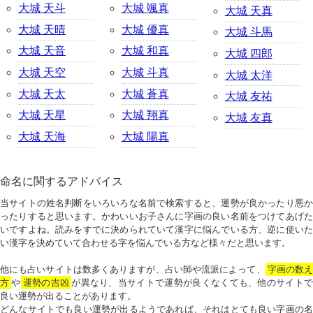
大城 天斗
大城 颯真
大城 天真
大城 天晴
大城 優真
大城 斗馬
大城 天音
大城 和真
大城 四郎
大城 天空
大城 斗真
大城 太洋
大城 天太
大城 蒼真
大城 友祐
大城 天星
大城 翔真
大城 友真
大城 天海
大城 陽真
命名に関するアドバイス
当サイトの姓名判断をいろいろな名前で検索すると、運勢が良かったり悪か
ったりすると思います。かわいいお子さんに字画の良い名前をつけてあげた
いですよね。読みをすでに決められていて漢字に悩んでいる方、逆に使いた
い漢字を決めていて合わせる字を悩んでいる方など様々だと思います。
他にも占いサイトは数多くありますが、占い師や流派によって、
字画の数
方
や
運勢の吉凶
が異なり、当サイトで運勢が良くなくても、他のサイトで
良い運勢が出ることがあります。
どんなサイトでも良い運勢が出るようであれば、それはとても良い字画の名