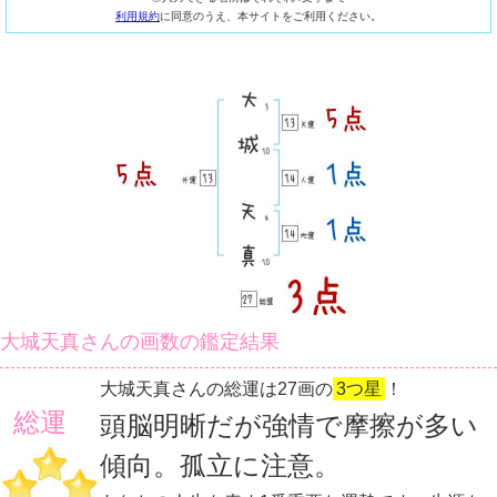
利用規約
に同意のうえ、本サイトをご利用ください。
大城天真さんの画数の鑑定結果
大城天真さんの総運は27画の
3つ星
！
総運
頭脳明晰だが強情で摩擦が多い
傾向。孤立に注意。