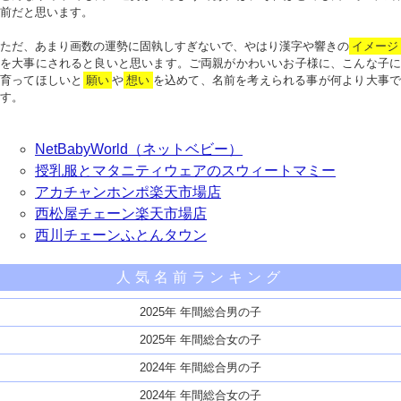
前だと思います。
ただ、あまり画数の運勢に固執しすぎないで、やはり漢字や響きの
イメージ
を大事にされると良いと思います。ご両親がかわいいお子様に、こんな子に
育ってほしいと
願い
や
想い
を込めて、名前を考えられる事が何より大事で
す。
NetBabyWorld（ネットベビー）
授乳服とマタニティウェアのスウィートマミー
アカチャンホンポ楽天市場店
西松屋チェーン楽天市場店
西川チェーンふとんタウン
人気名前ランキング
2025年 年間総合男の子
2025年 年間総合女の子
2024年 年間総合男の子
2024年 年間総合女の子