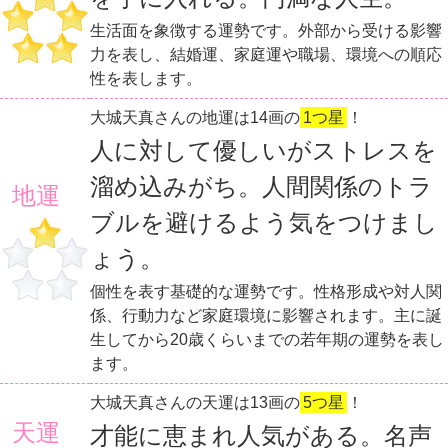
生活面を象徴する運勢です。外部から受ける影響
力を表し、結婚運、家庭運や職場、環境への順応
性を表します。
大城天真さんの地運は14画の
1つ星
！
人に対して優しいがストレスを
溜め込みがち。人間関係のトラ
地運
ブルを避けるよう気をつけまし
ょう。
個性を表す基礎的な運勢です。性格形成や対人関
係、行動力など家庭環境に影響されます。主に誕
生してから20歳くらいまでの若年期の運勢を表し
ます。
大城天真さんの天運は13画の
5つ星
！
天運
才能に恵まれ人気がある。名声