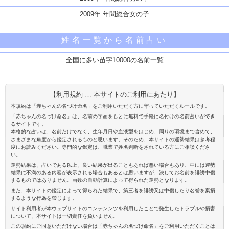
2009年 年間総合女の子
姓名一覧から名前占い
全国に多い苗字10000の名前一覧
【利用規約 … 本サイトのご利用にあたり】
本規約は「赤ちゃんの名づけ命名」をご利用いただく方に守っていただくルールです。
「赤ちゃんの名づけ命名」は、名前の字画をもとに無料で手軽に名付けの名前占いができ
るサイトです。
本格的な占いは、名前だけでなく、生年月日や血液型をはじめ、周りの環境まで含めて、
さまざまな角度から鑑定されるものと思います。そのため、本サイトの運勢結果は参考程
度にお読みください。専門的な鑑定は、職業で姓名判断をされている方にご相談くださ
い。
運勢結果は、占いである以上、良い結果が出ることもあれば悪い場合もあり、中には運勢
結果に不満のある内容が表示される場合もあるとは思いますが、決してお名前を誹謗中傷
するものではありません。画数の自動計算によって得られた運勢となります。
また、本サイトの鑑定によって得られた結果で、第三者を誹謗又は中傷したり名誉を棄損
するような行為を禁じます。
サイト利用者が本ウェブサイトのコンテンンツを利用したことで発生したトラブルや損害
について、本サイトは一切責任を負いません。
この規約にご同意いただけない場合は「赤ちゃんの名づけ命名」をご利用いただくことは