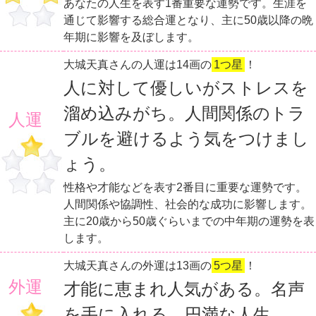
あなたの人生を表す1番重要な運勢です。生涯を
通じて影響する総合運となり、主に50歳以降の晩
年期に影響を及ぼします。
大城天真さんの人運は14画の
1つ星
！
人に対して優しいがストレスを
溜め込みがち。人間関係のトラ
人運
ブルを避けるよう気をつけまし
ょう。
性格や才能などを表す2番目に重要な運勢です。
人間関係や協調性、社会的な成功に影響します。
主に20歳から50歳ぐらいまでの中年期の運勢を表
します。
大城天真さんの外運は13画の
5つ星
！
外運
才能に恵まれ人気がある。名声
を手に入れる。円満な人生。