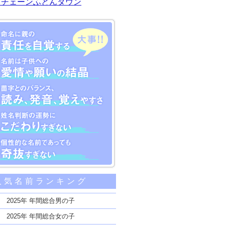
川チェーンふとんタウン
大事な5つのポイント
人気名前ランキング
親の責任を自覚する
子供への愛情や願いの結晶
2025年 年間総合男の子
のバランス、読み、発音、覚えやすさ
2025年 年間総合女の子
断の運勢にこだわりすぎない