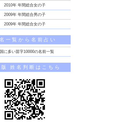
2010年 年間総合女の子
2009年 年間総合男の子
2009年 年間総合女の子
名一覧から名前占い
国に多い苗字10000の名前一覧
帯版 姓名判断はこちら