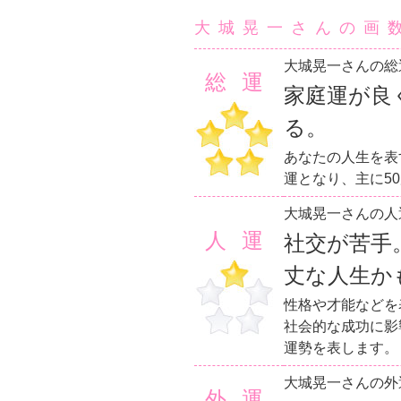
大城晃一さんの画
大城晃一さんの総
総運
家庭運が良
る。
あなたの人生を表
運となり、主に5
大城晃一さんの人
人運
社交が苦手
丈な人生か
性格や才能などを
社会的な成功に影
運勢を表します。
大城晃一さんの外
外運