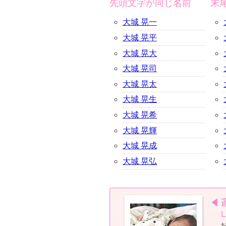
先頭文字が同じ名前
末
大城 晃一
大城 晃平
大城 晃大
大城 晃司
大城 晃太
大城 晃生
大城 晃希
大城 晃輝
大城 晃成
大城 晃弘