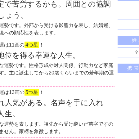
定で苦労するかも。周囲との協調
しょう。
運勢です。外部から受ける影響力を表し、結婚運、
境への順応性を表します。
姓
運は11画の
4つ星
！
全
地位を得る幸運な人生。
な運勢です。性格形成や対人関係、行動力など家庭
携
す。主に誕生してから20歳くらいまでの若年期の運
運は13画の
5つ星
！
れ人気がある。名声を手に入れ
人生。
な運勢を表します。祖先から受け継いだ苗字ですの
ません。家柄を象徴します。