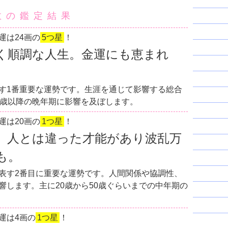
数の鑑定結果
運は24画の
5つ星
！
く順調な人生。金運にも恵まれ
す1番重要な運勢です。生涯を通じて影響する総合
0歳以降の晩年期に影響を及ぼします。
運は20画の
1つ星
！
。人とは違った才能があり波乱万
も。
表す2番目に重要な運勢です。人間関係や協調性、
響します。主に20歳から50歳ぐらいまでの中年期の
運は4画の
1つ星
！