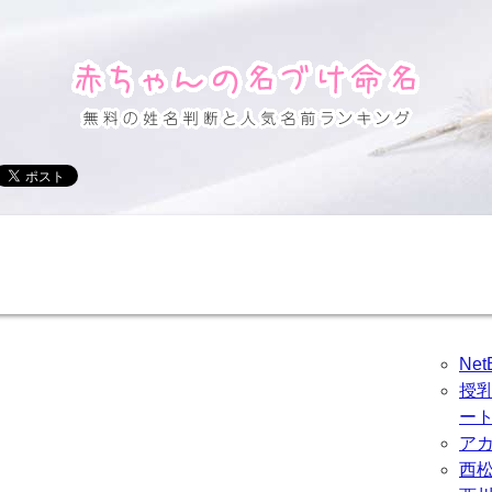
Ne
授
ー
ア
西