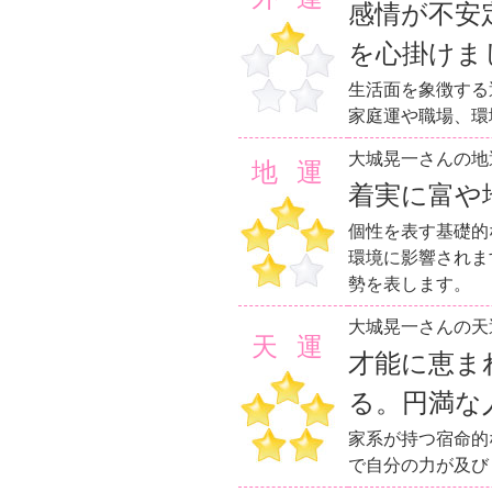
感情が不安
を心掛けま
生活面を象徴する
家庭運や職場、環
大城晃一さんの地
地運
着実に富や
個性を表す基礎的
環境に影響されま
勢を表します。
大城晃一さんの天
天運
才能に恵ま
る。円満な
家系が持つ宿命的
で自分の力が及び