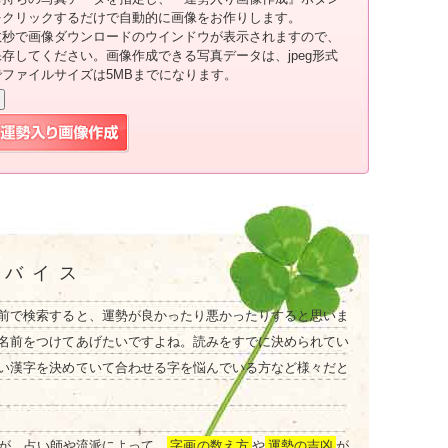
をクリックするだけで自動的に画像をお作りします。
数秒で画像ダウンロードのウインドウが表示されますので、
保存してください。画像作成できる写真データは、jpeg形式
でファイルサイズは5MBまでになります。
ドバイス
前で検索すると、運勢が良かったり悪かったりすると思いま
名前をつけてあげたいですよね。読みをすでに決められてい
い漢字を決めていて合わせる字を悩んでいる方など様々だと
が、占い師や流派によって、
字画の数え方
や
運勢の吉凶
が