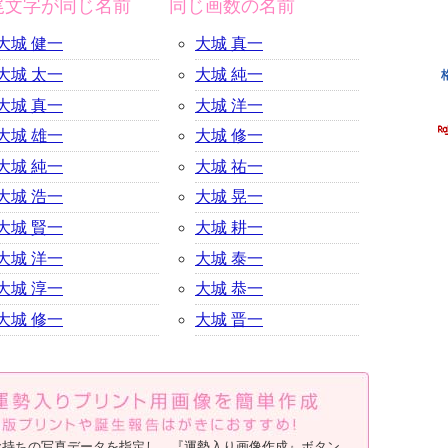
尾文字が同じ名前
同じ画数の名前
大城 健一
大城 真一
大城 太一
大城 純一
大城 真一
大城 洋一
大城 雄一
大城 修一
大城 純一
大城 祐一
大城 浩一
大城 晃一
大城 賢一
大城 耕一
大城 洋一
大城 泰一
大城 淳一
大城 恭一
大城 修一
大城 晋一
お持ちの写真データを指定し、『運勢入り画像作成』ボタン