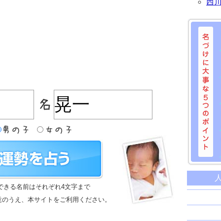
西
名づけに
命名に
できる名前はそれぞれ4文字まで
名前は
意のうえ、本サイトをご利用ください。
苗字と
姓名判