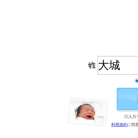
◎入力
利用規約
に同