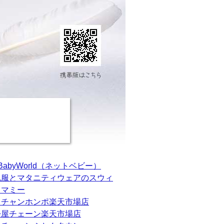
tBabyWorld（ネットベビー）
乳服とマタニティウェアのスウィ
トマミー
カチャンホンポ楽天市場店
松屋チェーン楽天市場店