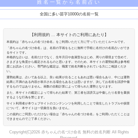
姓名一覧から名前占い
全国に多い苗字10000の名前一覧
【利用規約 … 本サイトのご利用にあたり】
本規約は「赤ちゃんの名づけ命名」をご利用いただく方に守っていただくルールです。
「赤ちゃんの名づけ命名」は、名前の字画をもとに無料で手軽に名付けの名前占いができ
るサイトです。
本格的な占いは、名前だけでなく、生年月日や血液型をはじめ、周りの環境まで含めて、
さまざまな角度から鑑定されるものと思います。そのため、本サイトの運勢結果は参考程
度にお読みください。専門的な鑑定は、職業で姓名判断をされている方にご相談くださ
い。
運勢結果は、占いである以上、良い結果が出ることもあれば悪い場合もあり、中には運勢
結果に不満のある内容が表示される場合もあるとは思いますが、決してお名前を誹謗中傷
するものではありません。画数の自動計算によって得られた運勢となります。
また、本サイトの鑑定によって得られた結果で、第三者を誹謗又は中傷したり名誉を棄損
するような行為を禁じます。
サイト利用者が本ウェブサイトのコンテンンツを利用したことで発生したトラブルや損害
について、本サイトは一切責任を負いません。
この規約にご同意いただけない場合は「赤ちゃんの名づけ命名」をご利用いただくことは
できませんのでご了承ください。
Copyright(C)2026 赤ちゃんの名づけ命名 無料の姓名判断 All Rights
Reserved.