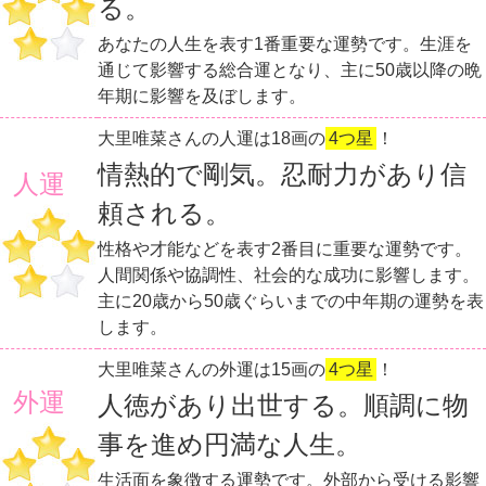
る。
あなたの人生を表す1番重要な運勢です。生涯を
通じて影響する総合運となり、主に50歳以降の晩
年期に影響を及ぼします。
大里唯菜さんの人運は18画の
4つ星
！
情熱的で剛気。忍耐力があり信
人運
頼される。
性格や才能などを表す2番目に重要な運勢です。
人間関係や協調性、社会的な成功に影響します。
主に20歳から50歳ぐらいまでの中年期の運勢を表
します。
大里唯菜さんの外運は15画の
4つ星
！
外運
人徳があり出世する。順調に物
事を進め円満な人生。
生活面を象徴する運勢です。外部から受ける影響