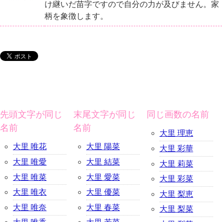
け継いだ苗字ですので自分の力が及びません。家
柄を象徴します。
先頭文字が同じ
末尾文字が同じ
同じ画数の名前
名前
名前
大里 理恵
大里 唯花
大里 陽菜
大里 彩華
大里 唯愛
大里 結菜
大里 莉菜
大里 唯菜
大里 愛菜
大里 彩菜
大里 唯衣
大里 優菜
大里 梨恵
大里 唯奈
大里 春菜
大里 梨菜