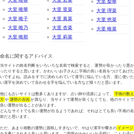
大里 唯香
大里 若菜
大里 梨華
大里 唯華
大里 里菜
大里 理菜
大里 唯子
大里 真菜
大里 悠菜
大里 唯乃
大里 杏菜
大里 唯菜
大里 唯那
大里 莉菜
命名に関するアドバイス
当サイトの姓名判断をいろいろな名前で検索すると、運勢が良かったり悪か
ったりすると思います。かわいいお子さんに字画の良い名前をつけてあげた
いですよね。読みをすでに決められていて漢字に悩んでいる方、逆に使いた
い漢字を決めていて合わせる字を悩んでいる方など様々だと思います。
他にも占いサイトは数多くありますが、占い師や流派によって、
字画の数
方
や
運勢の吉凶
が異なり、当サイトで運勢が良くなくても、他のサイトで
良い運勢が出ることがあります。
どんなサイトでも良い運勢が出るようであれば、それはとても良い字画の名
前だと思います。
ただ、あまり画数の運勢に固執しすぎないで、やはり漢字や響きの
イメージ
を大事にされると良いと思います。ご両親がかわいいお子様に、こんな子に