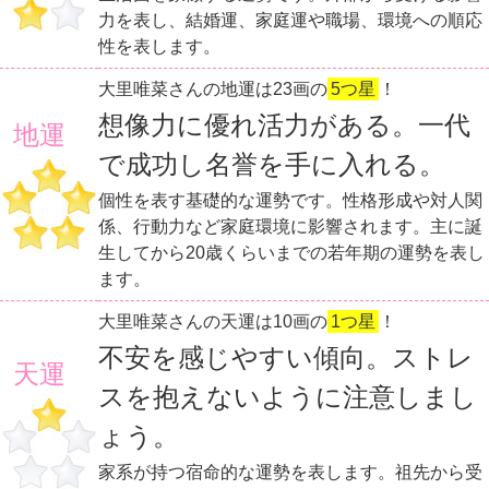
力を表し、結婚運、家庭運や職場、環境への順応
性を表します。
大里唯菜さんの地運は23画の
5つ星
！
想像力に優れ活力がある。一代
地運
で成功し名誉を手に入れる。
個性を表す基礎的な運勢です。性格形成や対人関
係、行動力など家庭環境に影響されます。主に誕
生してから20歳くらいまでの若年期の運勢を表し
ます。
大里唯菜さんの天運は10画の
1つ星
！
不安を感じやすい傾向。ストレ
天運
スを抱えないように注意しまし
ょう。
家系が持つ宿命的な運勢を表します。祖先から受