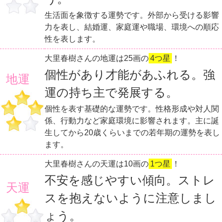
生活面を象徴する運勢です。外部から受ける影響
力を表し、結婚運、家庭運や職場、環境への順応
性を表します。
大里春樹さんの地運は25画の
4つ星
！
個性があり才能があふれる。強
地運
運の持ち主で発展する。
個性を表す基礎的な運勢です。性格形成や対人関
係、行動力など家庭環境に影響されます。主に誕
生してから20歳くらいまでの若年期の運勢を表し
ます。
大里春樹さんの天運は10画の
1つ星
！
不安を感じやすい傾向。ストレ
天運
スを抱えないように注意しまし
ょう。