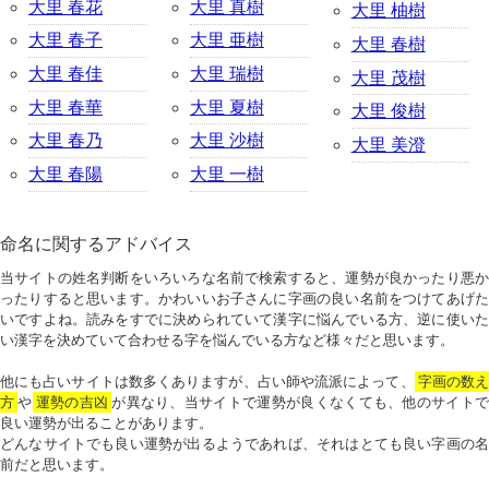
大里 春花
大里 真樹
大里 柚樹
大里 春子
大里 亜樹
大里 春樹
大里 春佳
大里 瑞樹
大里 茂樹
大里 春華
大里 夏樹
大里 俊樹
大里 春乃
大里 沙樹
大里 美澄
大里 春陽
大里 一樹
命名に関するアドバイス
当サイトの姓名判断をいろいろな名前で検索すると、運勢が良かったり悪か
ったりすると思います。かわいいお子さんに字画の良い名前をつけてあげた
いですよね。読みをすでに決められていて漢字に悩んでいる方、逆に使いた
い漢字を決めていて合わせる字を悩んでいる方など様々だと思います。
他にも占いサイトは数多くありますが、占い師や流派によって、
字画の数
方
や
運勢の吉凶
が異なり、当サイトで運勢が良くなくても、他のサイトで
良い運勢が出ることがあります。
どんなサイトでも良い運勢が出るようであれば、それはとても良い字画の名
前だと思います。