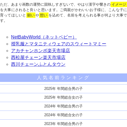
ただ、あまり画数の運勢に固執しすぎないで、やはり漢字や響きの
イメージ
を大事にされると良いと思います。ご両親がかわいいお子様に、こんな子に
育ってほしいと
願い
や
想い
を込めて、名前を考えられる事が何より大事で
す。
NetBabyWorld（ネットベビー）
授乳服とマタニティウェアのスウィートマミー
アカチャンホンポ楽天市場店
西松屋チェーン楽天市場店
西川チェーンふとんタウン
人気名前ランキング
2025年 年間総合男の子
2025年 年間総合女の子
2024年 年間総合男の子
2024年 年間総合女の子
2023年 年間総合男の子