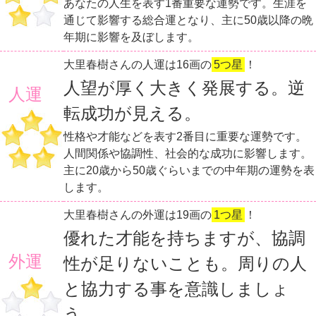
あなたの人生を表す1番重要な運勢です。生涯を
通じて影響する総合運となり、主に50歳以降の晩
年期に影響を及ぼします。
大里春樹さんの人運は16画の
5つ星
！
人望が厚く大きく発展する。逆
人運
転成功が見える。
性格や才能などを表す2番目に重要な運勢です。
人間関係や協調性、社会的な成功に影響します。
主に20歳から50歳ぐらいまでの中年期の運勢を表
します。
大里春樹さんの外運は19画の
1つ星
！
優れた才能を持ちますが、協調
外運
性が足りないことも。周りの人
と協力する事を意識しましょ
う。