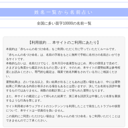
姓名一覧から名前占い
全国に多い苗字10000の名前一覧
【利用規約 … 本サイトのご利用にあたり】
本規約は「赤ちゃんの名づけ命名」をご利用いただく方に守っていただくルールです。
「赤ちゃんの名づけ命名」は、名前の字画をもとに無料で手軽に名付けの名前占いができ
るサイトです。
本格的な占いは、名前だけでなく、生年月日や血液型をはじめ、周りの環境まで含めて、
さまざまな角度から鑑定されるものと思います。そのため、本サイトの運勢結果は参考程
度にお読みください。専門的な鑑定は、職業で姓名判断をされている方にご相談くださ
い。
運勢結果は、占いである以上、良い結果が出ることもあれば悪い場合もあり、中には運勢
結果に不満のある内容が表示される場合もあるとは思いますが、決してお名前を誹謗中傷
するものではありません。画数の自動計算によって得られた運勢となります。
また、本サイトの鑑定によって得られた結果で、第三者を誹謗又は中傷したり名誉を棄損
するような行為を禁じます。
サイト利用者が本ウェブサイトのコンテンンツを利用したことで発生したトラブルや損害
について、本サイトは一切責任を負いません。
この規約にご同意いただけない場合は「赤ちゃんの名づけ命名」をご利用いただくことは
できませんのでご了承ください。