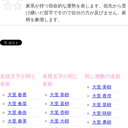
家系が持つ宿命的な運勢を表します。祖先から受
け継いだ苗字ですので自分の力が及びません。家
柄を象徴します。
先頭文字が同じ
末尾文字が同じ
同じ画数の名前
名前
名前
大里 美樹
大里 春香
大里 美樹
大里 香澄
大里 春菜
大里 直樹
大里 英樹
大里 春奈
大里 杏樹
大里 咲樹
大里 春美
大里 大樹
大里 勇樹