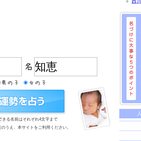
西
名づけに
命名に
できる名前はそれぞれ4文字まで
名前は
意のうえ、本サイトをご利用ください。
苗字と
姓名判