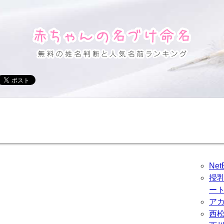
Ne
授
ー
ア
西