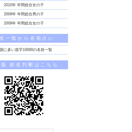
2010年 年間総合女の子
2009年 年間総合男の子
2009年 年間総合女の子
名一覧から名前占い
国に多い苗字10000の名前一覧
帯版 姓名判断はこちら