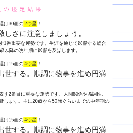
数の鑑定結果
運は30画の
2つ星
！
激しさに注意しましょう。
す1番重要な運勢です。生涯を通じて影響する総合
0歳以降の晩年期に影響を及ぼします。
運は15画の
4つ星
！
出世する。順調に物事を進め円満
表す2番目に重要な運勢です。人間関係や協調性、
響します。主に20歳から50歳ぐらいまでの中年期の
運は15画の
4つ星
！
出世する。順調に物事を進め円満