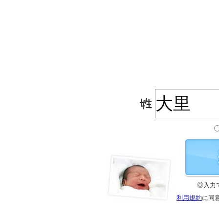
◎入力
利用規約
に同