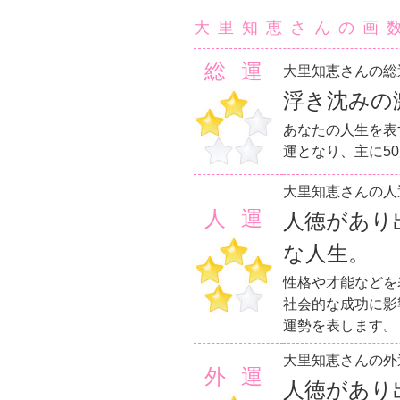
大里知恵さんの画
総運
大里知恵さんの総
浮き沈みの
あなたの人生を表
運となり、主に5
大里知恵さんの人
人運
人徳があり
な人生。
性格や才能などを
社会的な成功に影
運勢を表します。
大里知恵さんの外
外運
人徳があり