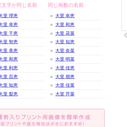
尾文字が同じ名前
同じ画数の名前
大里 理恵
大里 幸恵
大里 幸恵
大里 和恵
大里 千恵
大里 花菜
大里 智恵
大里 知恵
大里 美恵
大里 奈菜
大里 和恵
大里 明菜
大里 利恵
大里 佳恵
大里 百恵
大里 朋恵
大里 知恵
大里 佳菜
大里 梨恵
大里 芹菜