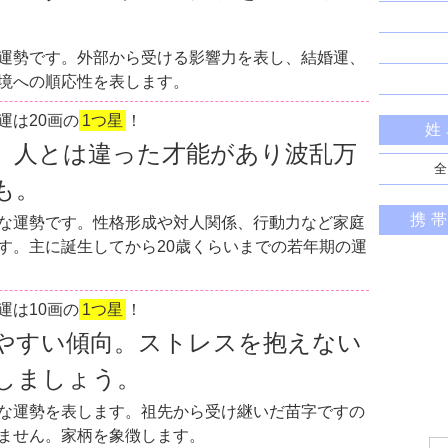
運勢です。外部から受ける影響力を表し、結婚運、
境への順応性を表します。
運は20画の
1つ星
！
姓
。人とは違った才能があり波乱万
全
も。
携
な運勢です。性格形成や対人関係、行動力など家庭
す。主に誕生してから20歳くらいまでの若年期の運
運は10画の
1つ星
！
やすい傾向。ストレスを抱えない
しましょう。
な運勢を表します。祖先から受け継いだ苗字ですの
ません。家柄を象徴します。