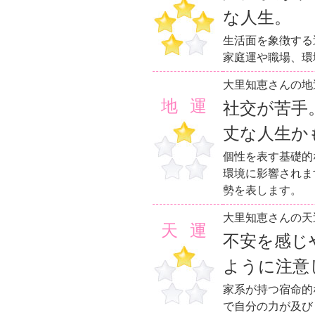
な人生。
生活面を象徴する
家庭運や職場、環
大里知恵さんの地
地運
社交が苦手
丈な人生か
個性を表す基礎的
環境に影響されま
勢を表します。
大里知恵さんの天
天運
不安を感じ
ように注意
家系が持つ宿命的
で自分の力が及び