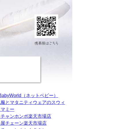
tBabyWorld（ネットベビー）
乳服とマタニティウェアのスウィ
トマミー
カチャンホンポ楽天市場店
松屋チェーン楽天市場店