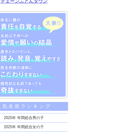
川チェーンふとんタウン
大事な5つのポイント
人気名前ランキング
親の責任を自覚する
子供への愛情や願いの結晶
2025年 年間総合男の子
のバランス、読み、発音、覚えやすさ
2025年 年間総合女の子
断の運勢にこだわりすぎない