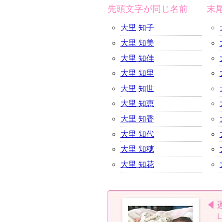
先頭文字が同じ名前
末
大里 知子
大里 知美
大里 知佳
大里 知里
大里 知世
大里 知恵
大里 知香
大里 知代
大里 知穂
大里 知花