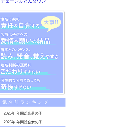
川チェーンふとんタウン
大事な5つのポイント
人気名前ランキング
親の責任を自覚する
子供への愛情や願いの結晶
2025年 年間総合男の子
のバランス、読み、発音、覚えやすさ
2025年 年間総合女の子
断の運勢にこだわりすぎない