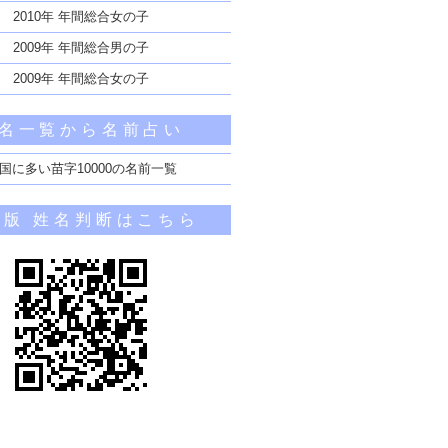
2010年 年間総合女の子
2009年 年間総合男の子
2009年 年間総合女の子
名一覧から名前占い
国に多い苗字10000の名前一覧
帯版 姓名判断はこちら