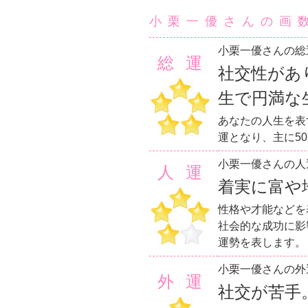
小栗一優さんの画
小栗一優さんの総
総運
社交性があ
生で円満な
あなたの人生を表
運となり、主に5
小栗一優さんの人
人運
着実に富や
性格や才能などを
社会的な成功に影
運勢を表します。
小栗一優さんの外
外運
社交が苦手