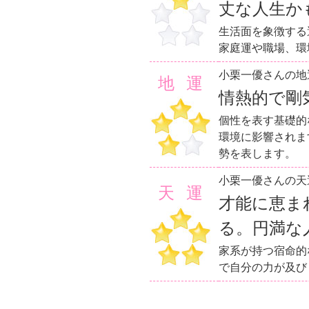
丈な人生か
生活面を象徴する
家庭運や職場、環
小栗一優さんの地
地運
情熱的で剛
個性を表す基礎的
環境に影響されま
勢を表します。
小栗一優さんの天
天運
才能に恵ま
る。円満な
家系が持つ宿命的
で自分の力が及び