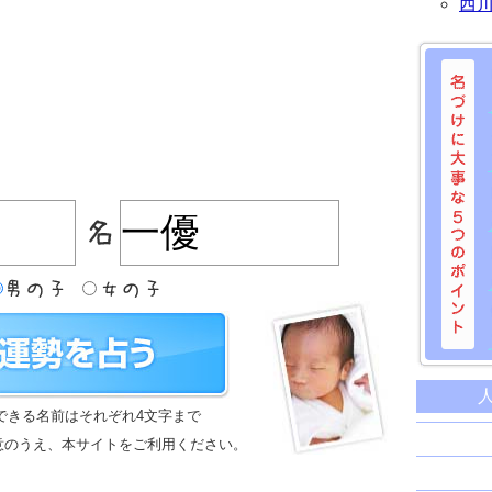
西
名づけに
命名に
できる名前はそれぞれ4文字まで
名前は
意のうえ、本サイトをご利用ください。
苗字と
姓名判