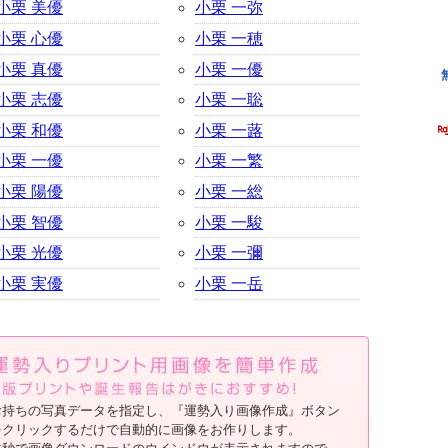
小栗 美優
小栗 一弥
小栗 心優
小栗 一穂
小栗 真優
小栗 一優
小栗 志優
小栗 一聡
小栗 和優
小栗 一蕗
小栗 一優
小栗 一繁
小栗 陽優
小栗 一総
小栗 智優
小栗 一駿
小栗 光優
小栗 一彌
小栗 実優
小栗 一岳
お持ちの写真データを指定し、『運勢入り画像作成』ボタン
をクリックするだけで自動的に画像をお作りします。