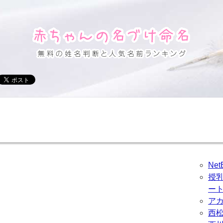
Ne
授
ー
ア
西