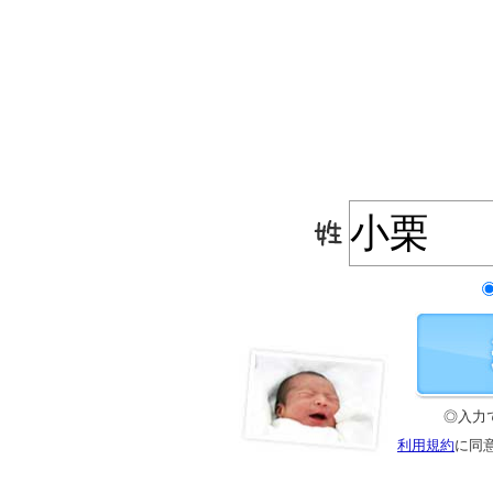
◎入力
利用規約
に同