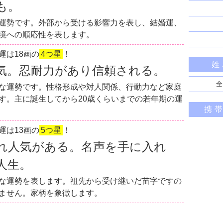
も。
運勢です。外部から受ける影響力を表し、結婚運、
境への順応性を表します。
運は18画の
4つ星
！
姓
気。忍耐力があり信頼される。
全
な運勢です。性格形成や対人関係、行動力など家庭
す。主に誕生してから20歳くらいまでの若年期の運
携
運は13画の
5つ星
！
れ人気がある。名声を手に入れ
人生。
な運勢を表します。祖先から受け継いだ苗字ですの
ません。家柄を象徴します。