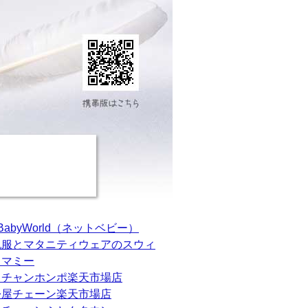
tBabyWorld（ネットベビー）
乳服とマタニティウェアのスウィ
トマミー
カチャンホンポ楽天市場店
松屋チェーン楽天市場店