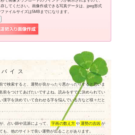
数秒で画像ダウンロードのウインドウが表示されますので、
保存してください。画像作成できる写真データは、jpeg形式
でファイルサイズは5MBまでになります。
ドバイス
前で検索すると、運勢が良かったり悪かったりすると思いま
名前をつけてあげたいですよね。読みをすでに決められてい
い漢字を決めていて合わせる字を悩んでいる方など様々だと
が、占い師や流派によって、
字画の数え方
や
運勢の吉凶
が
ても、他のサイトで良い運勢が出ることがあります。