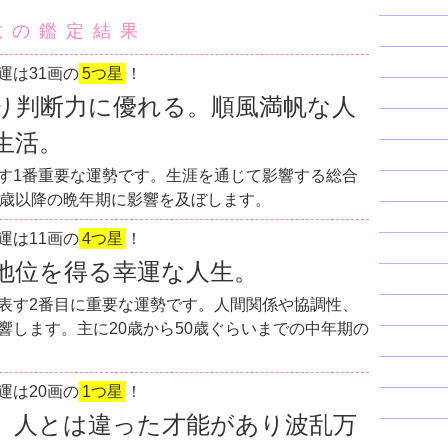
数の鑑定結果
運は31画の
5つ星
！
り判断力に優れる。順風満帆な人
生活。
す1番重要な運勢です。生涯を通じて影響する総合
0歳以降の晩年期に影響を及ぼします。
運は11画の
4つ星
！
地位を得る幸運な人生。
表す2番目に重要な運勢です。人間関係や協調性、
響します。主に20歳から50歳ぐらいまでの中年期の
運は20画の
1つ星
！
。人とは違った才能があり波乱万