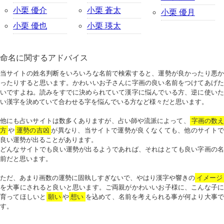
小栗 優介
小栗 蒼太
小栗 優月
小栗 優也
小栗 瑛太
命名に関するアドバイス
当サイトの姓名判断をいろいろな名前で検索すると、運勢が良かったり悪か
ったりすると思います。かわいいお子さんに字画の良い名前をつけてあげた
いですよね。読みをすでに決められていて漢字に悩んでいる方、逆に使いた
い漢字を決めていて合わせる字を悩んでいる方など様々だと思います。
他にも占いサイトは数多くありますが、占い師や流派によって、
字画の数
方
や
運勢の吉凶
が異なり、当サイトで運勢が良くなくても、他のサイトで
良い運勢が出ることがあります。
どんなサイトでも良い運勢が出るようであれば、それはとても良い字画の名
前だと思います。
ただ、あまり画数の運勢に固執しすぎないで、やはり漢字や響きの
イメージ
を大事にされると良いと思います。ご両親がかわいいお子様に、こんな子に
育ってほしいと
願い
や
想い
を込めて、名前を考えられる事が何より大事で
す。