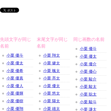
先頭文字が同じ
末尾文字が同じ
同じ画数の名前
名前
名前
小栗 優斗
小栗 優斗
小栗 翔太
小栗 優太
小栗 優太
小栗 健太
小栗 優介
小栗 優希
小栗 颯太
小栗 優心
小栗 優真
小栗 亮太
小栗 駿介
小栗 優人
小栗 優太
小栗 駿太
小栗 優輝
小栗 悠太
小栗 聡太
小栗 優樹
小栗 陽太
小栗 駿斗
小栗 優翔
小栗 雄太
小栗 謙太