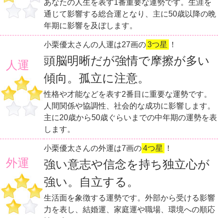
あなたの人生を表す1番重要な運勢です。生涯を
通じて影響する総合運となり、主に50歳以降の晩
年期に影響を及ぼします。
小栗優太さんの人運は27画の
3つ星
！
頭脳明晰だが強情で摩擦が多い
人運
傾向。孤立に注意。
性格や才能などを表す2番目に重要な運勢です。
人間関係や協調性、社会的な成功に影響します。
主に20歳から50歳ぐらいまでの中年期の運勢を表
します。
小栗優太さんの外運は7画の
4つ星
！
外運
強い意志や信念を持ち独立心が
強い。自立する。
生活面を象徴する運勢です。外部から受ける影響
力を表し、結婚運、家庭運や職場、環境への順応