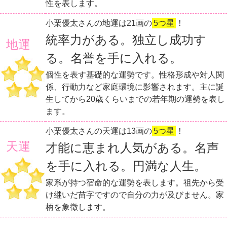
性を表します。
小栗優太さんの地運は21画の
5つ星
！
統率力がある。独立し成功す
地運
る。名誉を手に入れる。
個性を表す基礎的な運勢です。性格形成や対人関
係、行動力など家庭環境に影響されます。主に誕
生してから20歳くらいまでの若年期の運勢を表し
ます。
小栗優太さんの天運は13画の
5つ星
！
天運
才能に恵まれ人気がある。名声
を手に入れる。円満な人生。
家系が持つ宿命的な運勢を表します。祖先から受
け継いだ苗字ですので自分の力が及びません。家
柄を象徴します。