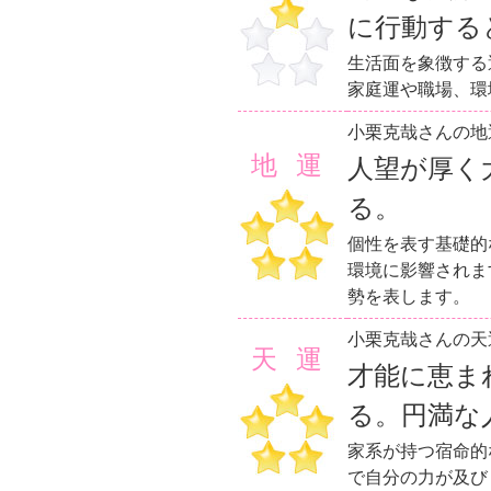
に行動する
生活面を象徴する
家庭運や職場、環
小栗克哉さんの地
地運
人望が厚く
る。
個性を表す基礎的
環境に影響されま
勢を表します。
小栗克哉さんの天
天運
才能に恵ま
る。円満な
家系が持つ宿命的
で自分の力が及び