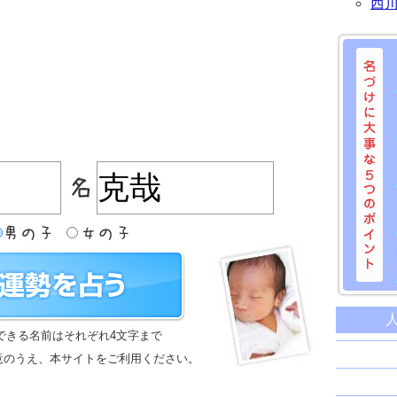
西
名づけに
命名に
できる名前はそれぞれ4文字まで
名前は
意のうえ、本サイトをご利用ください。
苗字と
姓名判