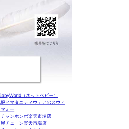
tBabyWorld（ネットベビー）
乳服とマタニティウェアのスウィ
トマミー
カチャンホンポ楽天市場店
松屋チェーン楽天市場店