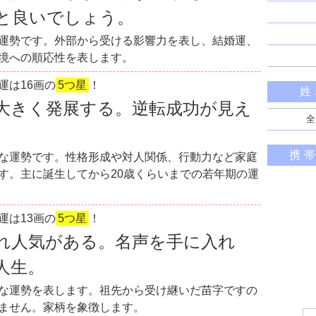
と良いでしょう。
運勢です。外部から受ける影響力を表し、結婚運、
境への順応性を表します。
運は16画の
5つ星
！
姓
大きく発展する。逆転成功が見え
全
携
な運勢です。性格形成や対人関係、行動力など家庭
す。主に誕生してから20歳くらいまでの若年期の運
運は13画の
5つ星
！
れ人気がある。名声を手に入れ
人生。
な運勢を表します。祖先から受け継いだ苗字ですの
ません。家柄を象徴します。