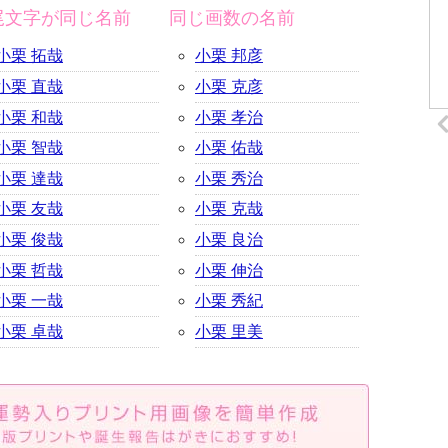
尾文字が同じ名前
同じ画数の名前
小栗 拓哉
小栗 邦彦
小栗 直哉
小栗 克彦
小栗 和哉
小栗 孝治
小栗 智哉
小栗 佑哉
小栗 達哉
小栗 秀治
小栗 友哉
小栗 克哉
小栗 俊哉
小栗 良治
小栗 哲哉
小栗 伸治
小栗 一哉
小栗 秀紀
小栗 卓哉
小栗 里美