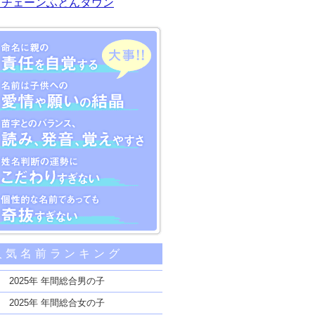
川チェーンふとんタウン
大事な5つのポイント
人気名前ランキング
親の責任を自覚する
子供への愛情や願いの結晶
2025年 年間総合男の子
のバランス、読み、発音、覚えやすさ
2025年 年間総合女の子
断の運勢にこだわりすぎない