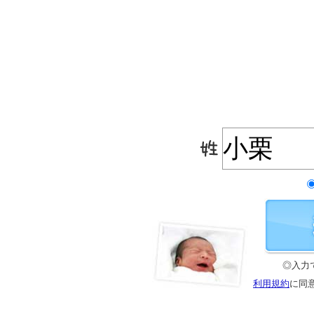
◎入力
利用規約
に同