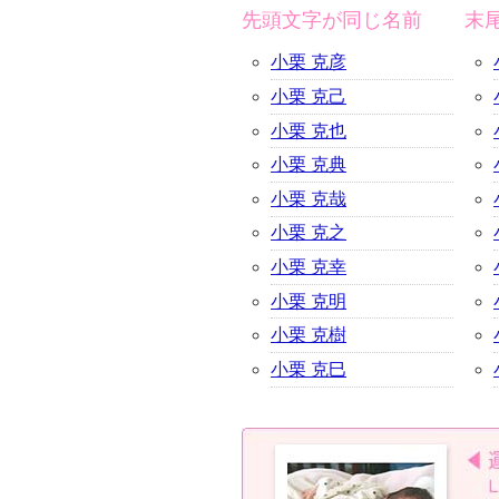
先頭文字が同じ名前
末
小栗 克彦
小栗 克己
小栗 克也
小栗 克典
小栗 克哉
小栗 克之
小栗 克幸
小栗 克明
小栗 克樹
小栗 克巳