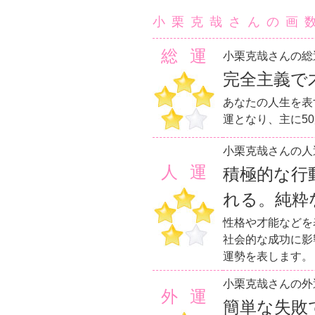
小栗克哉さんの画
総運
小栗克哉さんの総
完全主義で
あなたの人生を表
運となり、主に5
小栗克哉さんの人
人運
積極的な行
れる。純粋
性格や才能などを
社会的な成功に影
運勢を表します。
小栗克哉さんの外
外運
簡単な失敗