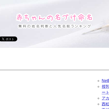
Ne
授
ー
ア
西