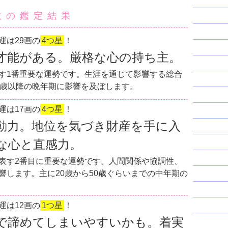
数の鑑定結果
運は29画の
4つ星
！
才能がある。厳格な心の持ち主。
す1番重要な運勢です。生涯を通じて影響する総合
0歳以降の晩年期に影響を及ぼします。
運は17画の
4つ星
！
動力。地位を気づき財産を手に入
な心と直感力。
表す2番目に重要な運勢です。人間関係や協調性、
響します。主に20歳から50歳ぐらいまでの中年期の
運は12画の
1つ星
！
で諦めてしまいやすいかも。着実