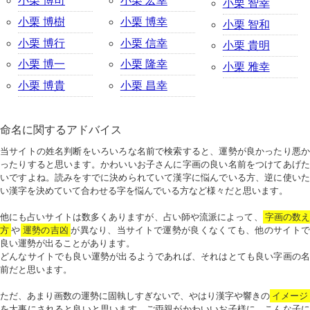
小栗 博司
小栗 宏幸
小栗 智幸
小栗 博樹
小栗 博幸
小栗 智和
小栗 博行
小栗 信幸
小栗 貴明
小栗 博一
小栗 隆幸
小栗 雅幸
小栗 博貴
小栗 昌幸
命名に関するアドバイス
当サイトの姓名判断をいろいろな名前で検索すると、運勢が良かったり悪か
ったりすると思います。かわいいお子さんに字画の良い名前をつけてあげた
いですよね。読みをすでに決められていて漢字に悩んでいる方、逆に使いた
い漢字を決めていて合わせる字を悩んでいる方など様々だと思います。
他にも占いサイトは数多くありますが、占い師や流派によって、
字画の数
方
や
運勢の吉凶
が異なり、当サイトで運勢が良くなくても、他のサイトで
良い運勢が出ることがあります。
どんなサイトでも良い運勢が出るようであれば、それはとても良い字画の名
前だと思います。
ただ、あまり画数の運勢に固執しすぎないで、やはり漢字や響きの
イメージ
を大事にされると良いと思います。ご両親がかわいいお子様に、こんな子に