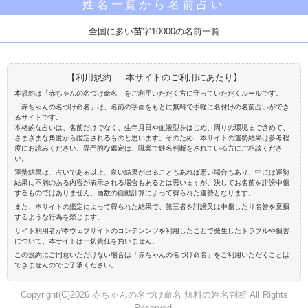
姓名一覧から名前占い
全国に多い苗字10000の名前一覧
【利用規約 … 本サイトのご利用にあたり】
本規約は「赤ちゃんの名づけ命名」をご利用いただく方に守っていただくルールです。
「赤ちゃんの名づけ命名」は、名前の字画をもとに無料で手軽に名付けの名前占いができ
るサイトです。
本格的な占いは、名前だけでなく、生年月日や血液型をはじめ、周りの環境まで含めて、
さまざまな角度から鑑定されるものと思います。そのため、本サイトの運勢結果は参考程
度にお読みください。専門的な鑑定は、職業で姓名判断をされている方にご相談くださ
い。
運勢結果は、占いである以上、良い結果が出ることもあれば悪い場合もあり、中には運勢
結果に不満のある内容が表示される場合もあるとは思いますが、決してお名前を誹謗中傷
するものではありません。画数の自動計算によって得られた運勢となります。
また、本サイトの鑑定によって得られた結果で、第三者を誹謗又は中傷したり名誉を棄損
するような行為を禁じます。
サイト利用者が本ウェブサイトのコンテンンツを利用したことで発生したトラブルや損害
について、本サイトは一切責任を負いません。
この規約にご同意いただけない場合は「赤ちゃんの名づけ命名」をご利用いただくことは
できませんのでご了承ください。
Copyright(C)2026 赤ちゃんの名づけ命名 無料の姓名判断 All Rights
Reserved.