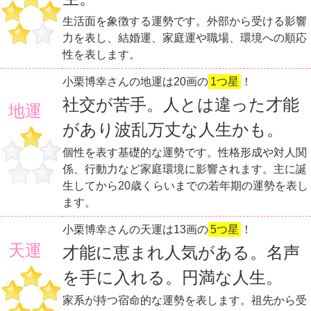
生活面を象徴する運勢です。外部から受ける影響
力を表し、結婚運、家庭運や職場、環境への順応
性を表します。
小栗博幸さんの地運は20画の
1つ星
！
社交が苦手。人とは違った才能
地運
があり波乱万丈な人生かも。
個性を表す基礎的な運勢です。性格形成や対人関
係、行動力など家庭環境に影響されます。主に誕
生してから20歳くらいまでの若年期の運勢を表し
ます。
小栗博幸さんの天運は13画の
5つ星
！
天運
才能に恵まれ人気がある。名声
を手に入れる。円満な人生。
家系が持つ宿命的な運勢を表します。祖先から受