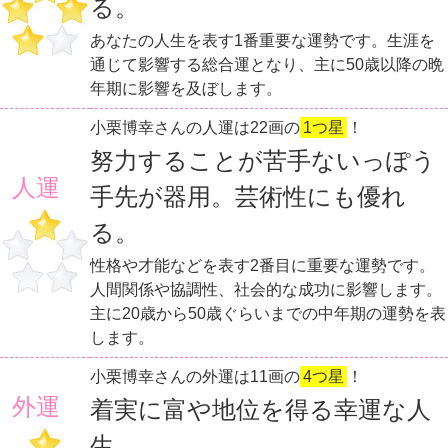
る。
あなたの人生を表す1番重要な運勢です。生涯を
通じて影響する総合運となり、主に50歳以降の晩
年期に影響を及ぼします。
小栗博幸さんの人運は22画の
1つ星
！
努力することが苦手ないっぽう
人運
手先が器用。芸術性にも優れ
る。
性格や才能などを表す2番目に重要な運勢です。
人間関係や協調性、社会的な成功に影響します。
主に20歳から50歳ぐらいまでの中年期の運勢を表
します。
小栗博幸さんの外運は11画の
4つ星
！
外運
着実に富や地位を得る幸運な人
生。