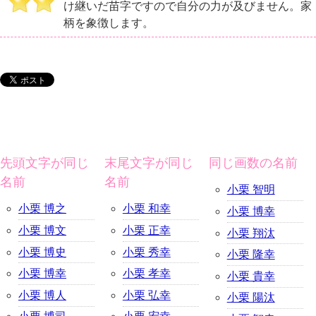
け継いだ苗字ですので自分の力が及びません。家
柄を象徴します。
先頭文字が同じ
末尾文字が同じ
同じ画数の名前
名前
名前
小栗 智明
小栗 博之
小栗 和幸
小栗 博幸
小栗 博文
小栗 正幸
小栗 翔汰
小栗 博史
小栗 秀幸
小栗 隆幸
小栗 博幸
小栗 孝幸
小栗 貴幸
小栗 博人
小栗 弘幸
小栗 陽汰