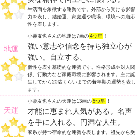
生活面を象徴する運勢です。外部から受ける影響
力を表し、結婚運、家庭運や職場、環境への順応
性を表します。
小栗友也さんの地運は7画の
4つ星
！
強い意志や信念を持ち独立心が
地運
強い。自立する。
個性を表す基礎的な運勢です。性格形成や対人関
係、行動力など家庭環境に影響されます。主に誕
生してから20歳くらいまでの若年期の運勢を表し
ます。
小栗友也さんの天運は13画の
5つ星
！
天運
才能に恵まれ人気がある。名声
を手に入れる。円満な人生。
家系が持つ宿命的な運勢を表します。祖先から受