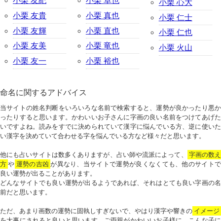
小栗 友紀
小栗 卓也
小栗 心大
小栗 友貴
小栗 真也
小栗 仁士
小栗 友輝
小栗 直也
小栗 仁也
小栗 友美
小栗 竜也
小栗 火山
小栗 友一
小栗 裕也
命名に関するアドバイス
当サイトの姓名判断をいろいろな名前で検索すると、運勢が良かったり悪か
ったりすると思います。かわいいお子さんに字画の良い名前をつけてあげた
いですよね。読みをすでに決められていて漢字に悩んでいる方、逆に使いた
い漢字を決めていて合わせる字を悩んでいる方など様々だと思います。
他にも占いサイトは数多くありますが、占い師や流派によって、
字画の数
方
や
運勢の吉凶
が異なり、当サイトで運勢が良くなくても、他のサイトで
良い運勢が出ることがあります。
どんなサイトでも良い運勢が出るようであれば、それはとても良い字画の名
前だと思います。
ただ、あまり画数の運勢に固執しすぎないで、やはり漢字や響きの
イメージ
を大事にされると良いと思います。ご両親がかわいいお子様に、こんな子に