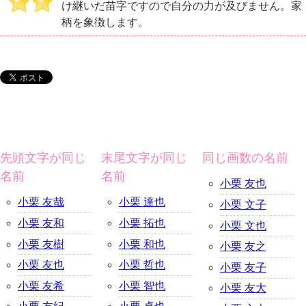
け継いだ苗字ですので自分の力が及びません。家
柄を象徴します。
先頭文字が同じ
末尾文字が同じ
同じ画数の名前
名前
名前
小栗 友也
小栗 友哉
小栗 達也
小栗 文子
小栗 友和
小栗 拓也
小栗 文也
小栗 友樹
小栗 和也
小栗 友之
小栗 友也
小栗 哲也
小栗 友子
小栗 友希
小栗 智也
小栗 友大