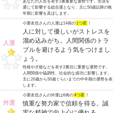
あなたの人生を表す1番重要な運勢です。生涯を
通じて影響する総合運となり、主に50歳以降の晩
年期に影響を及ぼします。
小栗友也さんの人運は14画の
1つ星
！
人に対して優しいがストレスを
溜め込みがち。人間関係のトラ
人運
ブルを避けるよう気をつけまし
ょう。
性格や才能などを表す2番目に重要な運勢です。
人間関係や協調性、社会的な成功に影響します。
主に20歳から50歳ぐらいまでの中年期の運勢を表
します。
小栗友也さんの外運は6画の
4つ星
！
外運
慎重な努力家で信頼を得る。誠
実な精神で向上心に優れる。