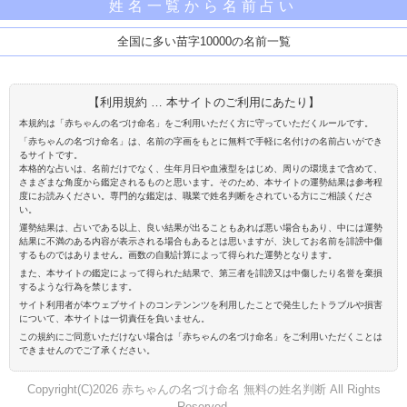
姓名一覧から名前占い
全国に多い苗字10000の名前一覧
【利用規約 … 本サイトのご利用にあたり】
本規約は「赤ちゃんの名づけ命名」をご利用いただく方に守っていただくルールです。
「赤ちゃんの名づけ命名」は、名前の字画をもとに無料で手軽に名付けの名前占いができ
るサイトです。
本格的な占いは、名前だけでなく、生年月日や血液型をはじめ、周りの環境まで含めて、
さまざまな角度から鑑定されるものと思います。そのため、本サイトの運勢結果は参考程
度にお読みください。専門的な鑑定は、職業で姓名判断をされている方にご相談くださ
い。
運勢結果は、占いである以上、良い結果が出ることもあれば悪い場合もあり、中には運勢
結果に不満のある内容が表示される場合もあるとは思いますが、決してお名前を誹謗中傷
するものではありません。画数の自動計算によって得られた運勢となります。
また、本サイトの鑑定によって得られた結果で、第三者を誹謗又は中傷したり名誉を棄損
するような行為を禁じます。
サイト利用者が本ウェブサイトのコンテンンツを利用したことで発生したトラブルや損害
について、本サイトは一切責任を負いません。
この規約にご同意いただけない場合は「赤ちゃんの名づけ命名」をご利用いただくことは
できませんのでご了承ください。
Copyright(C)2026 赤ちゃんの名づけ命名 無料の姓名判断 All Rights
Reserved.