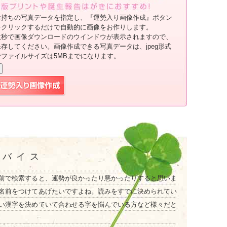
お持ちの写真データを指定し、『運勢入り画像作成』ボタン
をクリックするだけで自動的に画像をお作りします。
数秒で画像ダウンロードのウインドウが表示されますので、
保存してください。画像作成できる写真データは、jpeg形式
でファイルサイズは5MBまでになります。
ドバイス
前で検索すると、運勢が良かったり悪かったりすると思いま
名前をつけてあげたいですよね。読みをすでに決められてい
い漢字を決めていて合わせる字を悩んでいる方など様々だと