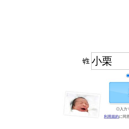
◎入力
利用規約
に同