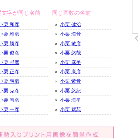
尾文字が同じ名前
同じ画数の名前
小栗 和彦
小栗 健治
小栗 雅彦
小栗 海音
小栗 勝彦
小栗 敏彦
小栗 俊彦
小栗 悠哉
小栗 邦彦
小栗 麻美
小栗 正彦
小栗 康彦
小栗 明彦
小栗 紫音
小栗 克彦
小栗 悠紀
小栗 智彦
小栗 海星
小栗 一彦
小栗 紫苑