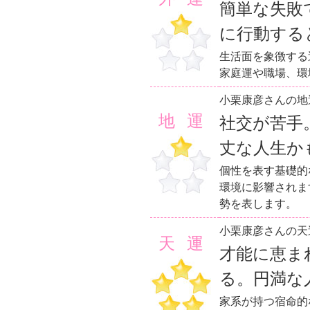
簡単な失敗
に行動する
生活面を象徴する
家庭運や職場、環
小栗康彦さんの地
地運
社交が苦手
丈な人生か
個性を表す基礎的
環境に影響されま
勢を表します。
小栗康彦さんの天
天運
才能に恵ま
る。円満な
家系が持つ宿命的