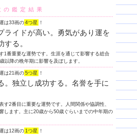
数の鑑定結果
運は33画の
4つ星
！
プライドが高い。勇気があり運を
功する。
す1番重要な運勢です。生涯を通じて影響する総合
0歳以降の晩年期に影響を及ぼします。
運は21画の
5つ星
！
る。独立し成功する。名誉を手に
表す2番目に重要な運勢です。人間関係や協調性、
響します。主に20歳から50歳ぐらいまでの中年期の
運は12画の
1つ星
！