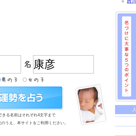
西
名づけに
命名に
できる名前はそれぞれ4文字まで
名前は
意のうえ、本サイトをご利用ください。
苗字と
姓名判