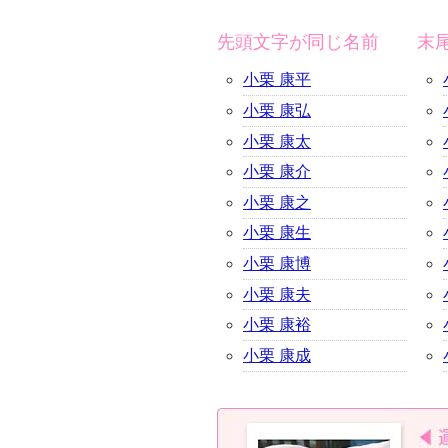
先頭文字が同じ名前
末
小栗 康平
小栗 康弘
小栗 康太
小栗 康介
小栗 康之
小栗 康生
小栗 康博
小栗 康夫
小栗 康裕
小栗 康成