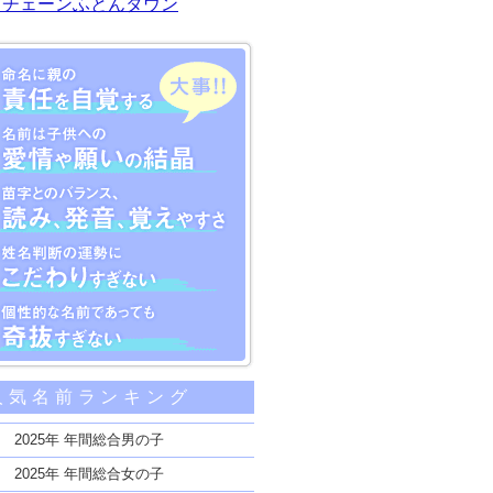
川チェーンふとんタウン
大事な5つのポイント
人気名前ランキング
親の責任を自覚する
子供への愛情や願いの結晶
2025年 年間総合男の子
のバランス、読み、発音、覚えやすさ
2025年 年間総合女の子
断の運勢にこだわりすぎない