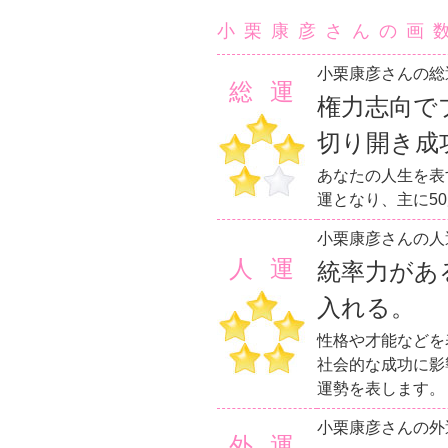
小栗康彦さんの画
小栗康彦さんの総
総運
権力志向で
切り開き成
あなたの人生を表
運となり、主に5
小栗康彦さんの人
人運
統率力があ
入れる。
性格や才能などを
社会的な成功に影
運勢を表します。
小栗康彦さんの外
外運