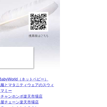
tBabyWorld（ネットベビー）
乳服とマタニティウェアのスウィ
トマミー
カチャンホンポ楽天市場店
松屋チェーン楽天市場店