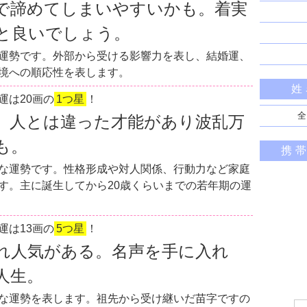
で諦めてしまいやすいかも。着実
と良いでしょう。
運勢です。外部から受ける影響力を表し、結婚運、
境への順応性を表します。
姓
運は20画の
1つ星
！
全
。人とは違った才能があり波乱万
も。
携
な運勢です。性格形成や対人関係、行動力など家庭
す。主に誕生してから20歳くらいまでの若年期の運
運は13画の
5つ星
！
れ人気がある。名声を手に入れ
人生。
な運勢を表します。祖先から受け継いだ苗字ですの