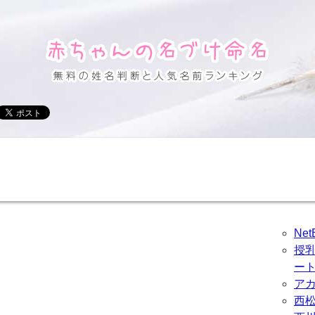
Ne
授
ー
ア
西