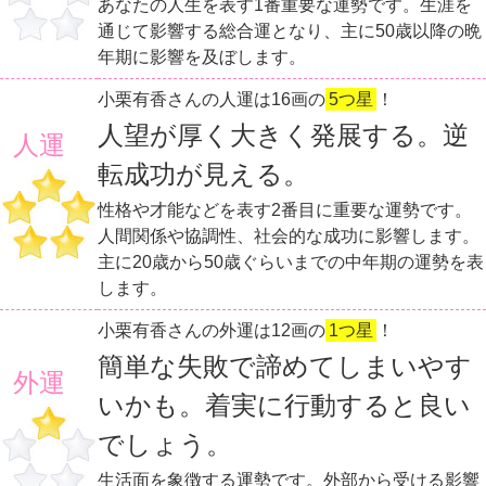
あなたの人生を表す1番重要な運勢です。生涯を
通じて影響する総合運となり、主に50歳以降の晩
年期に影響を及ぼします。
小栗有香さんの人運は16画の
5つ星
！
人望が厚く大きく発展する。逆
人運
転成功が見える。
性格や才能などを表す2番目に重要な運勢です。
人間関係や協調性、社会的な成功に影響します。
主に20歳から50歳ぐらいまでの中年期の運勢を表
します。
小栗有香さんの外運は12画の
1つ星
！
簡単な失敗で諦めてしまいやす
外運
いかも。着実に行動すると良い
でしょう。
生活面を象徴する運勢です。外部から受ける影響