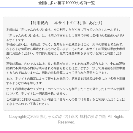
全国に多い苗字10000の名前一覧
【利用規約 … 本サイトのご利用にあたり】
本規約は「赤ちゃんの名づけ命名」をご利用いただく方に守っていただくルールです。
「赤ちゃんの名づけ命名」は、名前の字画をもとに無料で手軽に名付けの名前占いができ
るサイトです。
本格的な占いは、名前だけでなく、生年月日や血液型をはじめ、周りの環境まで含めて、
さまざまな角度から鑑定されるものと思います。そのため、本サイトの運勢結果は参考程
度にお読みください。専門的な鑑定は、職業で姓名判断をされている方にご相談くださ
い。
運勢結果は、占いである以上、良い結果が出ることもあれば悪い場合もあり、中には運勢
結果に不満のある内容が表示される場合もあるとは思いますが、決してお名前を誹謗中傷
するものではありません。画数の自動計算によって得られた運勢となります。
また、本サイトの鑑定によって得られた結果で、第三者を誹謗又は中傷したり名誉を棄損
するような行為を禁じます。
サイト利用者が本ウェブサイトのコンテンンツを利用したことで発生したトラブルや損害
について、本サイトは一切責任を負いません。
この規約にご同意いただけない場合は「赤ちゃんの名づけ命名」をご利用いただくことは
できませんのでご了承ください。
Copyright(C)2026 赤ちゃんの名づけ命名 無料の姓名判断 All Rights
Reserved.