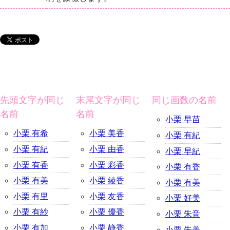
先頭文字が同じ
末尾文字が同じ
同じ画数の名前
名前
名前
小栗 早苗
小栗 有希
小栗 美香
小栗 有紀
小栗 有紀
小栗 由香
小栗 早紀
小栗 有香
小栗 彩香
小栗 有香
小栗 有美
小栗 綾香
小栗 有美
小栗 有里
小栗 友香
小栗 好美
小栗 有紗
小栗 優香
小栗 朱音
小栗 有加
小栗 静香
小栗 朱美