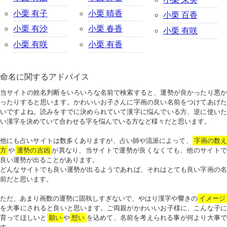
小栗 有子
小栗 晴香
小栗 百香
小栗 有沙
小栗 春香
小栗 有咲
小栗 有咲
小栗 有香
命名に関するアドバイス
当サイトの姓名判断をいろいろな名前で検索すると、運勢が良かったり悪か
ったりすると思います。かわいいお子さんに字画の良い名前をつけてあげた
いですよね。読みをすでに決められていて漢字に悩んでいる方、逆に使いた
い漢字を決めていて合わせる字を悩んでいる方など様々だと思います。
他にも占いサイトは数多くありますが、占い師や流派によって、
字画の数
方
や
運勢の吉凶
が異なり、当サイトで運勢が良くなくても、他のサイトで
良い運勢が出ることがあります。
どんなサイトでも良い運勢が出るようであれば、それはとても良い字画の名
前だと思います。
ただ、あまり画数の運勢に固執しすぎないで、やはり漢字や響きの
イメージ
を大事にされると良いと思います。ご両親がかわいいお子様に、こんな子に
育ってほしいと
願い
や
想い
を込めて、名前を考えられる事が何より大事で