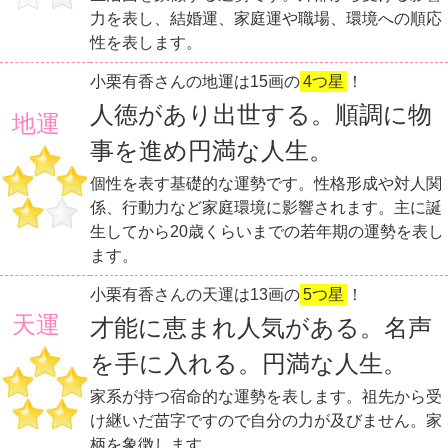
力を表し、結婚運、家庭運や職場、環境への順応
性を表します。
小栗有香さんの地運は15画の
4つ星
！
人徳があり出世する。順調に物
地運
事を進め円満な人生。
個性を表す基礎的な運勢です。性格形成や対人関
係、行動力など家庭環境に影響されます。主に誕
生してから20歳くらいまでの若年期の運勢を表し
ます。
小栗有香さんの天運は13画の
5つ星
！
天運
才能に恵まれ人気がある。名声
を手に入れる。円満な人生。
家系が持つ宿命的な運勢を表します。祖先から受
け継いだ苗字ですので自分の力が及びません。家
柄を象徴します。