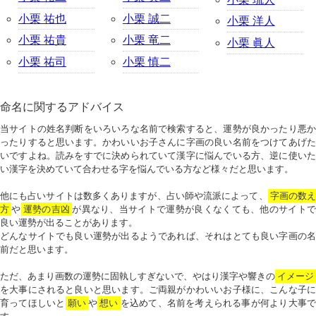
小栗 祐也
小栗 誠二
小栗 洋人
小栗 祐貴
小栗 竜二
小栗 眞人
小栗 祐司
小栗 慎二
命名に関するアドバイス
当サイトの姓名判断をいろいろな名前で検索すると、運勢が良かったり悪か
ったりすると思います。かわいいお子さんに字画の良い名前をつけてあげた
いですよね。読みをすでに決められていて漢字に悩んでいる方、逆に使いた
い漢字を決めていて合わせる字を悩んでいる方など様々だと思います。
他にも占いサイトは数多くありますが、占い師や流派によって、
字画の数
方
や
運勢の吉凶
が異なり、当サイトで運勢が良くなくても、他のサイトで
良い運勢が出ることがあります。
どんなサイトでも良い運勢が出るようであれば、それはとても良い字画の名
前だと思います。
ただ、あまり画数の運勢に固執しすぎないで、やはり漢字や響きの
イメージ
を大事にされると良いと思います。ご両親がかわいいお子様に、こんな子に
育ってほしいと
願い
や
想い
を込めて、名前を考えられる事が何より大事で