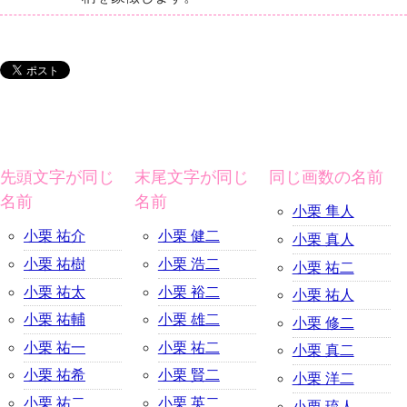
先頭文字が同じ
末尾文字が同じ
同じ画数の名前
名前
名前
小栗 隼人
小栗 祐介
小栗 健二
小栗 真人
小栗 祐樹
小栗 浩二
小栗 祐二
小栗 祐太
小栗 裕二
小栗 祐人
小栗 祐輔
小栗 雄二
小栗 修二
小栗 祐一
小栗 祐二
小栗 真二
小栗 祐希
小栗 賢二
小栗 洋二
小栗 祐二
小栗 英二
小栗 琉人