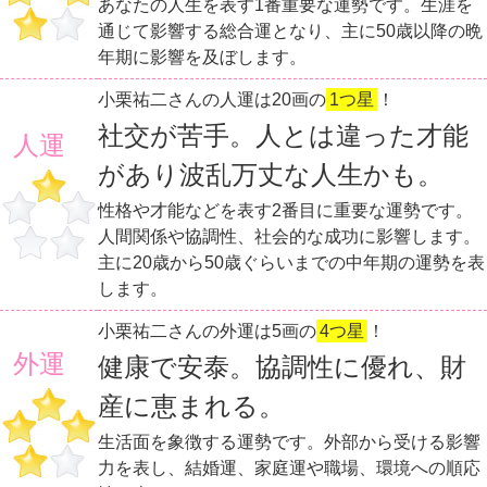
あなたの人生を表す1番重要な運勢です。生涯を
通じて影響する総合運となり、主に50歳以降の晩
年期に影響を及ぼします。
小栗祐二さんの人運は20画の
1つ星
！
社交が苦手。人とは違った才能
人運
があり波乱万丈な人生かも。
性格や才能などを表す2番目に重要な運勢です。
人間関係や協調性、社会的な成功に影響します。
主に20歳から50歳ぐらいまでの中年期の運勢を表
します。
小栗祐二さんの外運は5画の
4つ星
！
外運
健康で安泰。協調性に優れ、財
産に恵まれる。
生活面を象徴する運勢です。外部から受ける影響
力を表し、結婚運、家庭運や職場、環境への順応