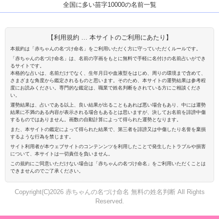
全国に多い苗字10000の名前一覧
【利用規約 … 本サイトのご利用にあたり】
本規約は「赤ちゃんの名づけ命名」をご利用いただく方に守っていただくルールです。
「赤ちゃんの名づけ命名」は、名前の字画をもとに無料で手軽に名付けの名前占いができ
るサイトです。
本格的な占いは、名前だけでなく、生年月日や血液型をはじめ、周りの環境まで含めて、
さまざまな角度から鑑定されるものと思います。そのため、本サイトの運勢結果は参考程
度にお読みください。専門的な鑑定は、職業で姓名判断をされている方にご相談くださ
い。
運勢結果は、占いである以上、良い結果が出ることもあれば悪い場合もあり、中には運勢
結果に不満のある内容が表示される場合もあるとは思いますが、決してお名前を誹謗中傷
するものではありません。画数の自動計算によって得られた運勢となります。
また、本サイトの鑑定によって得られた結果で、第三者を誹謗又は中傷したり名誉を棄損
するような行為を禁じます。
サイト利用者が本ウェブサイトのコンテンンツを利用したことで発生したトラブルや損害
について、本サイトは一切責任を負いません。
この規約にご同意いただけない場合は「赤ちゃんの名づけ命名」をご利用いただくことは
できませんのでご了承ください。
Copyright(C)2026 赤ちゃんの名づけ命名 無料の姓名判断 All Rights
Reserved.