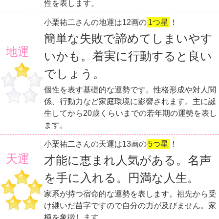
性を表します。
小栗祐二さんの地運は12画の
1つ星
！
簡単な失敗で諦めてしまいやす
地運
いかも。着実に行動すると良い
でしょう。
個性を表す基礎的な運勢です。性格形成や対人関
係、行動力など家庭環境に影響されます。主に誕
生してから20歳くらいまでの若年期の運勢を表し
ます。
小栗祐二さんの天運は13画の
5つ星
！
天運
才能に恵まれ人気がある。名声
を手に入れる。円満な人生。
家系が持つ宿命的な運勢を表します。祖先から受
け継いだ苗字ですので自分の力が及びません。家
柄を象徴します。