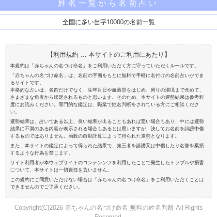
姓名一覧から名前占い
全国に多い苗字10000の名前一覧
【利用規約 … 本サイトのご利用にあたり】
本規約は「赤ちゃんの名づけ命名」をご利用いただく方に守っていただくルールです。
「赤ちゃんの名づけ命名」は、名前の字画をもとに無料で手軽に名付けの名前占いができ
るサイトです。
本格的な占いは、名前だけでなく、生年月日や血液型をはじめ、周りの環境まで含めて、
さまざまな角度から鑑定されるものと思います。そのため、本サイトの運勢結果は参考程
度にお読みください。専門的な鑑定は、職業で姓名判断をされている方にご相談くださ
い。
運勢結果は、占いである以上、良い結果が出ることもあれば悪い場合もあり、中には運勢
結果に不満のある内容が表示される場合もあるとは思いますが、決してお名前を誹謗中傷
するものではありません。画数の自動計算によって得られた運勢となります。
また、本サイトの鑑定によって得られた結果で、第三者を誹謗又は中傷したり名誉を棄損
するような行為を禁じます。
サイト利用者が本ウェブサイトのコンテンンツを利用したことで発生したトラブルや損害
について、本サイトは一切責任を負いません。
この規約にご同意いただけない場合は「赤ちゃんの名づけ命名」をご利用いただくことは
できませんのでご了承ください。
Copyright(C)2026 赤ちゃんの名づけ命名 無料の姓名判断 All Rights
Reserved.