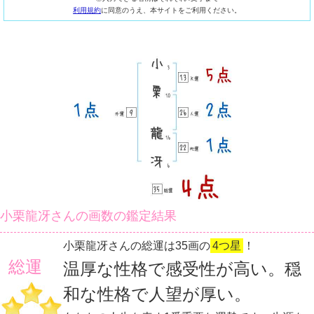
利用規約
に同意のうえ、本サイトをご利用ください。
小栗龍冴さんの画数の鑑定結果
小栗龍冴さんの総運は35画の
4つ星
！
総運
温厚な性格で感受性が高い。穏
和な性格で人望が厚い。