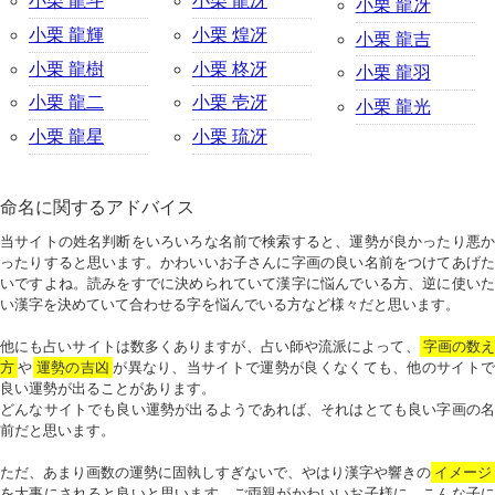
小栗 龍斗
小栗 龍冴
小栗 龍冴
小栗 龍輝
小栗 煌冴
小栗 龍吉
小栗 龍樹
小栗 柊冴
小栗 龍羽
小栗 龍二
小栗 壱冴
小栗 龍光
小栗 龍星
小栗 琉冴
命名に関するアドバイス
当サイトの姓名判断をいろいろな名前で検索すると、運勢が良かったり悪か
ったりすると思います。かわいいお子さんに字画の良い名前をつけてあげた
いですよね。読みをすでに決められていて漢字に悩んでいる方、逆に使いた
い漢字を決めていて合わせる字を悩んでいる方など様々だと思います。
他にも占いサイトは数多くありますが、占い師や流派によって、
字画の数
方
や
運勢の吉凶
が異なり、当サイトで運勢が良くなくても、他のサイトで
良い運勢が出ることがあります。
どんなサイトでも良い運勢が出るようであれば、それはとても良い字画の名
前だと思います。
ただ、あまり画数の運勢に固執しすぎないで、やはり漢字や響きの
イメージ
を大事にされると良いと思います。ご両親がかわいいお子様に、こんな子に