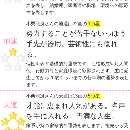
力を表し、結婚運、家庭運や職場、環境への順応
性を表します。
小栗龍冴さんの地運は22画の
1つ星
！
努力することが苦手ないっぽう
地運
手先が器用。芸術性にも優れ
る。
個性を表す基礎的な運勢です。性格形成や対人関
係、行動力など家庭環境に影響されます。主に誕
生してから20歳くらいまでの若年期の運勢を表し
ます。
小栗龍冴さんの天運は13画の
5つ星
！
天運
才能に恵まれ人気がある。名声
を手に入れる。円満な人生。
家系が持つ宿命的な運勢を表します。祖先から受