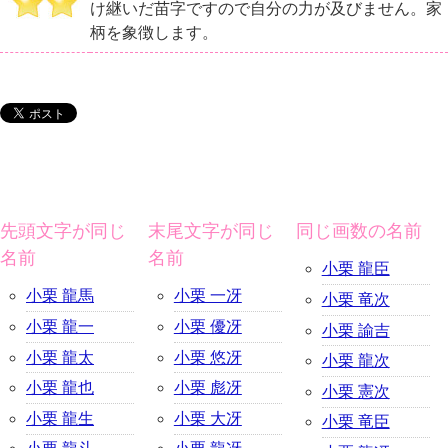
け継いだ苗字ですので自分の力が及びません。家
柄を象徴します。
先頭文字が同じ
末尾文字が同じ
同じ画数の名前
名前
名前
小栗 龍臣
小栗 龍馬
小栗 一冴
小栗 竜次
小栗 龍一
小栗 優冴
小栗 諭吉
小栗 龍太
小栗 悠冴
小栗 龍次
小栗 龍也
小栗 彪冴
小栗 憲次
小栗 龍生
小栗 大冴
小栗 竜臣