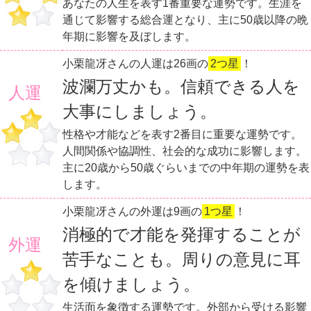
あなたの人生を表す1番重要な運勢です。生涯を
通じて影響する総合運となり、主に50歳以降の晩
年期に影響を及ぼします。
小栗龍冴さんの人運は26画の
2つ星
！
波瀾万丈かも。信頼できる人を
人運
大事にしましょう。
性格や才能などを表す2番目に重要な運勢です。
人間関係や協調性、社会的な成功に影響します。
主に20歳から50歳ぐらいまでの中年期の運勢を表
します。
小栗龍冴さんの外運は9画の
1つ星
！
消極的で才能を発揮することが
外運
苦手なことも。周りの意見に耳
を傾けましょう。
生活面を象徴する運勢です。外部から受ける影響