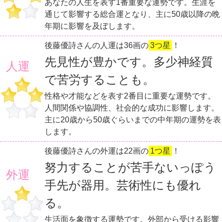
あなたの人生を表す1番重要な運勢です。生涯を
通じて影響する総合運となり、主に50歳以降の晩
年期に影響を及ぼします。
後藤優詩さんの人運は36画の
3つ星
！
先見性が豊かです。多少神経質
人運
で苦労することも。
性格や才能などを表す2番目に重要な運勢です。
人間関係や協調性、社会的な成功に影響します。
主に20歳から50歳ぐらいまでの中年期の運勢を表
します。
後藤優詩さんの外運は22画の
1つ星
！
努力することが苦手ないっぽう
外運
手先が器用。芸術性にも優れ
る。
生活面を象徴する運勢です。外部から受ける影響