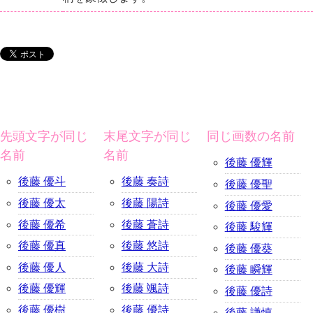
先頭文字が同じ
末尾文字が同じ
同じ画数の名前
名前
名前
後藤 優輝
後藤 優斗
後藤 奏詩
後藤 優聖
後藤 優太
後藤 陽詩
後藤 優愛
後藤 優希
後藤 蒼詩
後藤 駿輝
後藤 優真
後藤 悠詩
後藤 優葵
後藤 優人
後藤 大詩
後藤 瞬輝
後藤 優輝
後藤 颯詩
後藤 優詩
後藤 優樹
後藤 優詩
後藤 謙慎