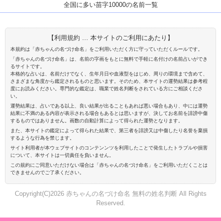
全国に多い苗字10000の名前一覧
【利用規約 … 本サイトのご利用にあたり】
本規約は「赤ちゃんの名づけ命名」をご利用いただく方に守っていただくルールです。
「赤ちゃんの名づけ命名」は、名前の字画をもとに無料で手軽に名付けの名前占いができ
るサイトです。
本格的な占いは、名前だけでなく、生年月日や血液型をはじめ、周りの環境まで含めて、
さまざまな角度から鑑定されるものと思います。そのため、本サイトの運勢結果は参考程
度にお読みください。専門的な鑑定は、職業で姓名判断をされている方にご相談くださ
い。
運勢結果は、占いである以上、良い結果が出ることもあれば悪い場合もあり、中には運勢
結果に不満のある内容が表示される場合もあるとは思いますが、決してお名前を誹謗中傷
するものではありません。画数の自動計算によって得られた運勢となります。
また、本サイトの鑑定によって得られた結果で、第三者を誹謗又は中傷したり名誉を棄損
するような行為を禁じます。
サイト利用者が本ウェブサイトのコンテンンツを利用したことで発生したトラブルや損害
について、本サイトは一切責任を負いません。
この規約にご同意いただけない場合は「赤ちゃんの名づけ命名」をご利用いただくことは
できませんのでご了承ください。
Copyright(C)2026 赤ちゃんの名づけ命名 無料の姓名判断 All Rights
Reserved.