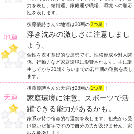
力を表し、結婚運、家庭運や職場、環境への順応
性を表します。
後藤優詩さんの地運は30画の
2つ星
！
浮き沈みの激しさに注意しまし
地運
ょう。
個性を表す基礎的な運勢です。性格形成や対人関
係、行動力など家庭環境に影響されます。主に誕
生してから20歳くらいまでの若年期の運勢を表し
ます。
後藤優詩さんの天運は28画の
1つ星
！
天運
家庭環境に注意。スポーツで活
躍できる能力があるかも。
家系が持つ宿命的な運勢を表します。祖先から受
け継いだ苗字ですので自分の力が及びません。家
柄を象徴します。