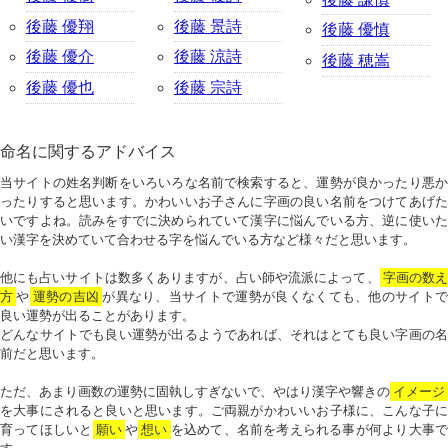
後藤 優翔
後藤 景詩
後藤 優慎
後藤 優介
後藤 涼詩
後藤 穂嵩
後藤 優也
後藤 宗詩
命名に関するアドバイス
当サイトの姓名判断をいろいろな名前で検索すると、運勢が良かったり悪か
ったりすると思います。かわいいお子さんに字画の良い名前をつけてあげた
いですよね。読みをすでに決められていて漢字に悩んでいる方、逆に使いた
い漢字を決めていて合わせる字を悩んでいる方など様々だと思います。
他にも占いサイトは数多くありますが、占い師や流派によって、
字画の数
方
や
運勢の吉凶
が異なり、当サイトで運勢が良くなくても、他のサイトで
良い運勢が出ることがあります。
どんなサイトでも良い運勢が出るようであれば、それはとても良い字画の名
前だと思います。
ただ、あまり画数の運勢に固執しすぎないで、やはり漢字や響きの
イメージ
を大事にされると良いと思います。ご両親がかわいいお子様に、こんな子に
育ってほしいと
願い
や
想い
を込めて、名前を考えられる事が何より大事で