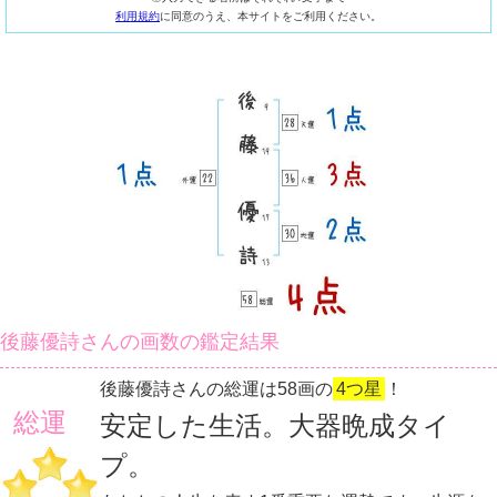
利用規約
に同意のうえ、本サイトをご利用ください。
後藤優詩さんの画数の鑑定結果
後藤優詩さんの総運は58画の
4つ星
！
総運
安定した生活。大器晩成タイ
プ。