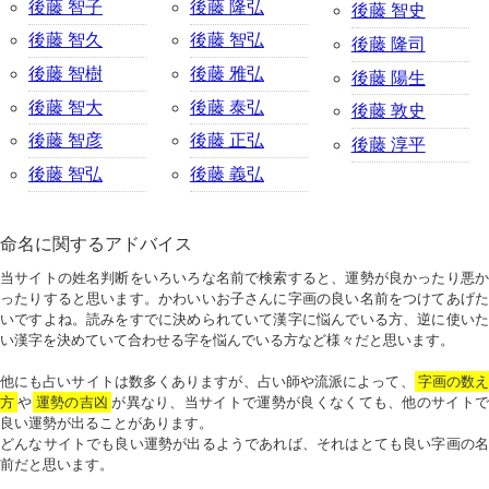
後藤 智子
後藤 隆弘
後藤 智史
後藤 智久
後藤 智弘
後藤 隆司
後藤 智樹
後藤 雅弘
後藤 陽生
後藤 智大
後藤 泰弘
後藤 敦史
後藤 智彦
後藤 正弘
後藤 淳平
後藤 智弘
後藤 義弘
命名に関するアドバイス
当サイトの姓名判断をいろいろな名前で検索すると、運勢が良かったり悪か
ったりすると思います。かわいいお子さんに字画の良い名前をつけてあげた
いですよね。読みをすでに決められていて漢字に悩んでいる方、逆に使いた
い漢字を決めていて合わせる字を悩んでいる方など様々だと思います。
他にも占いサイトは数多くありますが、占い師や流派によって、
字画の数
方
や
運勢の吉凶
が異なり、当サイトで運勢が良くなくても、他のサイトで
良い運勢が出ることがあります。
どんなサイトでも良い運勢が出るようであれば、それはとても良い字画の名
前だと思います。