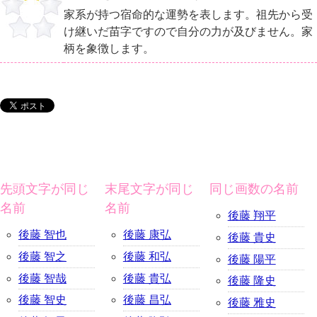
家系が持つ宿命的な運勢を表します。祖先から受
け継いだ苗字ですので自分の力が及びません。家
柄を象徴します。
先頭文字が同じ
末尾文字が同じ
同じ画数の名前
名前
名前
後藤 翔平
後藤 智也
後藤 康弘
後藤 貴史
後藤 智之
後藤 和弘
後藤 陽平
後藤 智哉
後藤 貴弘
後藤 隆史
後藤 智史
後藤 昌弘
後藤 雅史