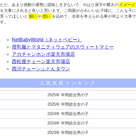
ただ、あまり画数の運勢に固執しすぎないで、やはり漢字や響きの
イメージ
を大事にされると良いと思います。ご両親がかわいいお子様に、こんな子に
育ってほしいと
願い
や
想い
を込めて、名前を考えられる事が何より大事で
す。
NetBabyWorld（ネットベビー）
授乳服とマタニティウェアのスウィートマミー
アカチャンホンポ楽天市場店
西松屋チェーン楽天市場店
西川チェーンふとんタウン
人気名前ランキング
2025年 年間総合男の子
2025年 年間総合女の子
2024年 年間総合男の子
2024年 年間総合女の子
2023年 年間総合男の子