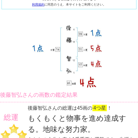
利用規約
に同意のうえ、本サイトをご利用ください。
後藤智弘さんの画数の鑑定結果
後藤智弘さんの総運は45画の
4つ星
！
総運
もくもくと物事を進め達成す
る。地味な努力家。