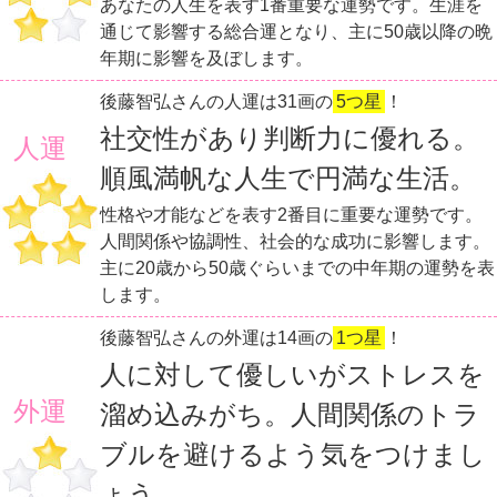
あなたの人生を表す1番重要な運勢です。生涯を
通じて影響する総合運となり、主に50歳以降の晩
年期に影響を及ぼします。
後藤智弘さんの人運は31画の
5つ星
！
社交性があり判断力に優れる。
人運
順風満帆な人生で円満な生活。
性格や才能などを表す2番目に重要な運勢です。
人間関係や協調性、社会的な成功に影響します。
主に20歳から50歳ぐらいまでの中年期の運勢を表
します。
後藤智弘さんの外運は14画の
1つ星
！
人に対して優しいがストレスを
外運
溜め込みがち。人間関係のトラ
ブルを避けるよう気をつけまし
ょう。