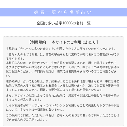
姓名一覧から名前占い
全国に多い苗字10000の名前一覧
【利用規約 … 本サイトのご利用にあたり】
本規約は「赤ちゃんの名づけ命名」をご利用いただく方に守っていただくルールです。
「赤ちゃんの名づけ命名」は、名前の字画をもとに無料で手軽に名付けの名前占いができ
るサイトです。
本格的な占いは、名前だけでなく、生年月日や血液型をはじめ、周りの環境まで含めて、
さまざまな角度から鑑定されるものと思います。そのため、本サイトの運勢結果は参考程
度にお読みください。専門的な鑑定は、職業で姓名判断をされている方にご相談くださ
い。
運勢結果は、占いである以上、良い結果が出ることもあれば悪い場合もあり、中には運勢
結果に不満のある内容が表示される場合もあるとは思いますが、決してお名前を誹謗中傷
するものではありません。画数の自動計算によって得られた運勢となります。
また、本サイトの鑑定によって得られた結果で、第三者を誹謗又は中傷したり名誉を棄損
するような行為を禁じます。
サイト利用者が本ウェブサイトのコンテンンツを利用したことで発生したトラブルや損害
について、本サイトは一切責任を負いません。
この規約にご同意いただけない場合は「赤ちゃんの名づけ命名」をご利用いただくことは
できませんのでご了承ください。