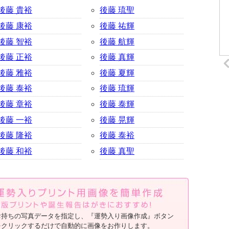
後藤 貴裕
後藤 琉聖
後藤 康裕
後藤 祐輝
後藤 智裕
後藤 航輝
後藤 正裕
後藤 真輝
後藤 雅裕
後藤 夏輝
後藤 泰裕
後藤 琉輝
後藤 章裕
後藤 泰輝
後藤 一裕
後藤 晃輝
後藤 隆裕
後藤 泰裕
後藤 和裕
後藤 真聖
お持ちの写真データを指定し、『運勢入り画像作成』ボタン
をクリックするだけで自動的に画像をお作りします。