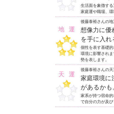
生活面を象徴する
家庭運や職場、環
後藤泰裕さんの地
地運
想像力に優
を手に入れ
個性を表す基礎的
環境に影響されま
勢を表します。
後藤泰裕さんの天
天運
家庭環境に
があるかも
家系が持つ宿命的
で自分の力が及び