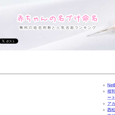
Ne
授
ー
ア
西