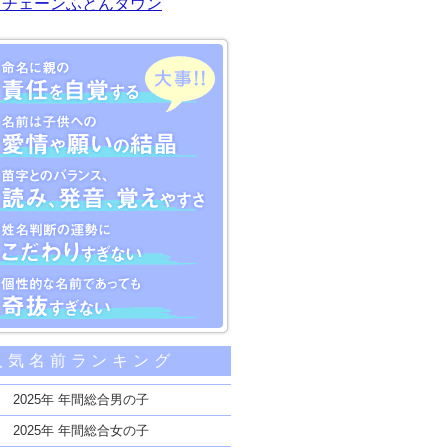
川チェーンふとんタウン
大事な5つのポイント
人気名前ランキング
親の責任を自覚する
子供への愛情や願いの結晶
2025年 年間総合男の子
のバランス、読み、発音、覚えやすさ
2025年 年間総合女の子
断の運勢にこだわりすぎない