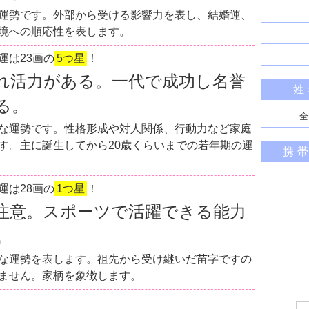
運勢です。外部から受ける影響力を表し、結婚運、
境への順応性を表します。
運は23画の
5つ星
！
れ活力がある。一代で成功し名誉
姓
る。
全
な運勢です。性格形成や対人関係、行動力など家庭
す。主に誕生してから20歳くらいまでの若年期の運
携
運は28画の
1つ星
！
注意。スポーツで活躍できる能力
。
な運勢を表します。祖先から受け継いだ苗字ですの
ません。家柄を象徴します。