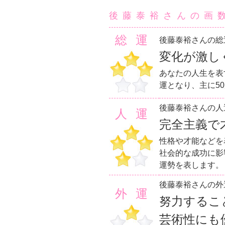
後藤泰裕さんの画
総運
後藤泰裕さんの総
変化が激し
あなたの人生を表
運となり、主に5
後藤泰裕さんの人
人運
完全主義で
性格や才能などを
社会的な成功に影
運勢を表します。
後藤泰裕さんの外
外運
努力するこ
芸術性にも