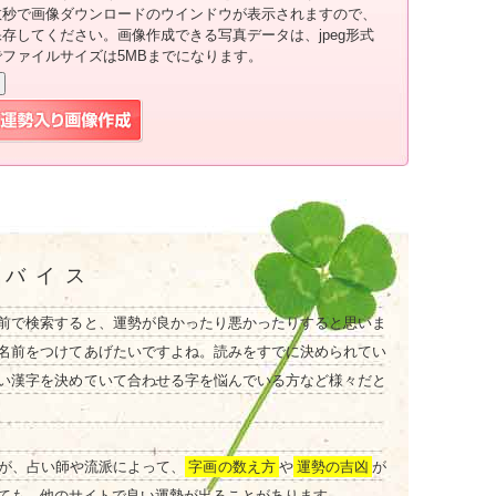
数秒で画像ダウンロードのウインドウが表示されますので、
保存してください。画像作成できる写真データは、jpeg形式
でファイルサイズは5MBまでになります。
ドバイス
前で検索すると、運勢が良かったり悪かったりすると思いま
名前をつけてあげたいですよね。読みをすでに決められてい
い漢字を決めていて合わせる字を悩んでいる方など様々だと
が、占い師や流派によって、
字画の数え方
や
運勢の吉凶
が
ても、他のサイトで良い運勢が出ることがあります。