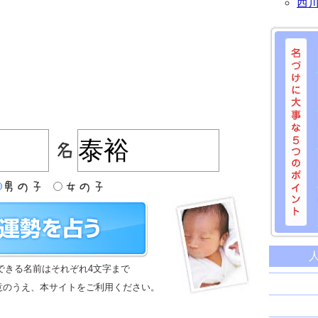
西
名づけに
命名に
できる名前はそれぞれ4文字まで
名前は
意のうえ、本サイトをご利用ください。
苗字と
姓名判