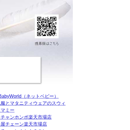
tBabyWorld（ネットベビー）
乳服とマタニティウェアのスウィ
トマミー
カチャンホンポ楽天市場店
松屋チェーン楽天市場店