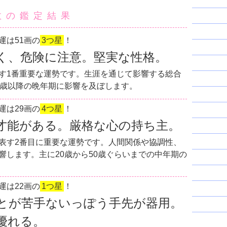
数の鑑定結果
運は51画の
3つ星
！
く、危険に注意。堅実な性格。
す1番重要な運勢です。生涯を通じて影響する総合
0歳以降の晩年期に影響を及ぼします。
運は29画の
4つ星
！
才能がある。厳格な心の持ち主。
表す2番目に重要な運勢です。人間関係や協調性、
響します。主に20歳から50歳ぐらいまでの中年期の
運は22画の
1つ星
！
とが苦手ないっぽう手先が器用。
優れる。