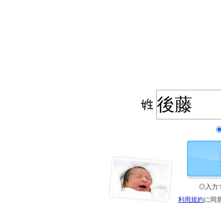
◎入力
利用規約
に同