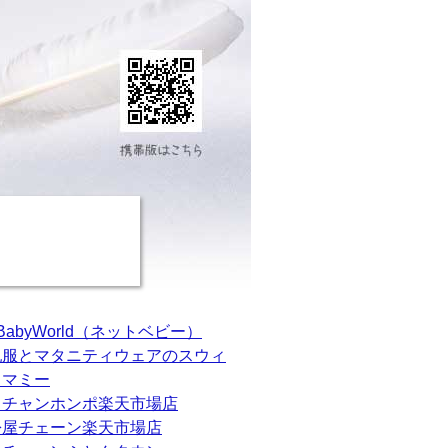
tBabyWorld（ネットベビー）
乳服とマタニティウェアのスウィ
トマミー
カチャンホンポ楽天市場店
松屋チェーン楽天市場店