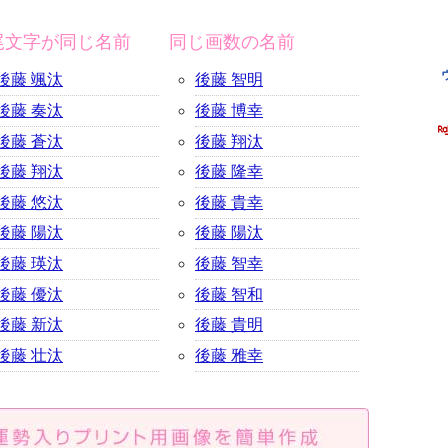
尾文字が同じ名前
同じ画数の名前
後藤 颯汰
後藤 智明
後藤 奏汰
後藤 博幸
後藤 蒼汰
後藤 翔汰
後藤 翔汰
後藤 隆幸
後藤 悠汰
後藤 貴幸
後藤 陽汰
後藤 陽汰
後藤 瑛汰
後藤 智幸
後藤 優汰
後藤 智和
後藤 新汰
後藤 貴明
後藤 壮汰
後藤 雅幸