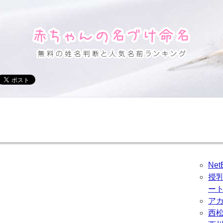
Ne
授
ー
ア
西