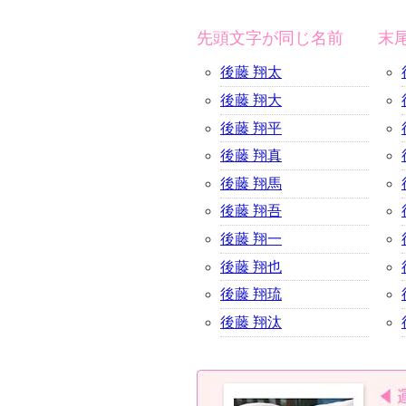
先頭文字が同じ名前
末
後藤 翔太
後藤 翔大
後藤 翔平
後藤 翔真
後藤 翔馬
後藤 翔吾
後藤 翔一
後藤 翔也
後藤 翔琉
後藤 翔汰