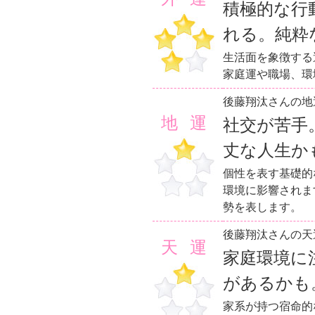
積極的な行
れる。純粋
生活面を象徴する
家庭運や職場、環
後藤翔汰さんの地
地運
社交が苦手
丈な人生か
個性を表す基礎的
環境に影響されま
勢を表します。
後藤翔汰さんの天
天運
家庭環境に
があるかも
家系が持つ宿命的