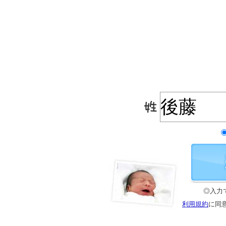
◎入力
利用規約
に同