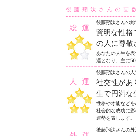
後藤翔汰さんの画
後藤翔汰さんの総
総運
賢明な性格
の人に尊敬
あなたの人生を表
運となり、主に5
後藤翔汰さんの人
人運
社交性があ
生で円満な
性格や才能などを
社会的な成功に影
運勢を表します。
後藤翔汰さんの外
外運