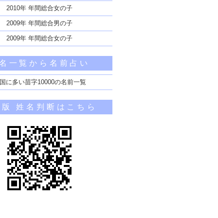
2010年 年間総合女の子
2009年 年間総合男の子
2009年 年間総合女の子
名一覧から名前占い
国に多い苗字10000の名前一覧
帯版 姓名判断はこちら