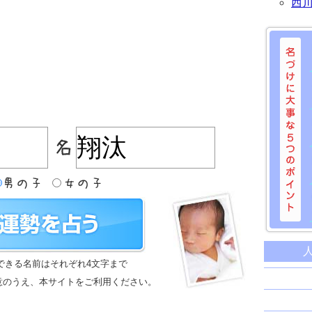
西
名づけに
命名に
できる名前はそれぞれ4文字まで
名前は
意のうえ、本サイトをご利用ください。
苗字と
姓名判