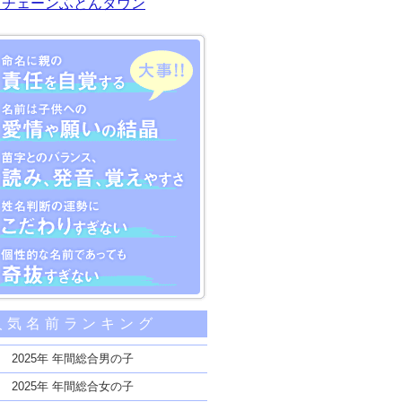
川チェーンふとんタウン
大事な5つのポイント
人気名前ランキング
親の責任を自覚する
子供への愛情や願いの結晶
2025年 年間総合男の子
のバランス、読み、発音、覚えやすさ
2025年 年間総合女の子
断の運勢にこだわりすぎない