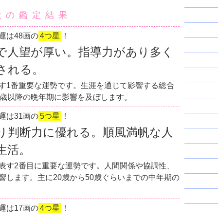
数の鑑定結果
運は48画の
4つ星
！
で人望が厚い。指導力があり多く
される。
す1番重要な運勢です。生涯を通じて影響する総合
0歳以降の晩年期に影響を及ぼします。
運は31画の
5つ星
！
り判断力に優れる。順風満帆な人
生活。
表す2番目に重要な運勢です。人間関係や協調性、
響します。主に20歳から50歳ぐらいまでの中年期の
運は17画の
4つ星
！