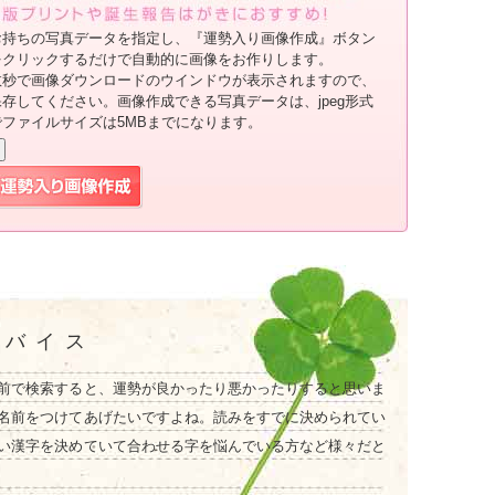
お持ちの写真データを指定し、『運勢入り画像作成』ボタン
をクリックするだけで自動的に画像をお作りします。
数秒で画像ダウンロードのウインドウが表示されますので、
保存してください。画像作成できる写真データは、jpeg形式
でファイルサイズは5MBまでになります。
ドバイス
前で検索すると、運勢が良かったり悪かったりすると思いま
名前をつけてあげたいですよね。読みをすでに決められてい
い漢字を決めていて合わせる字を悩んでいる方など様々だと