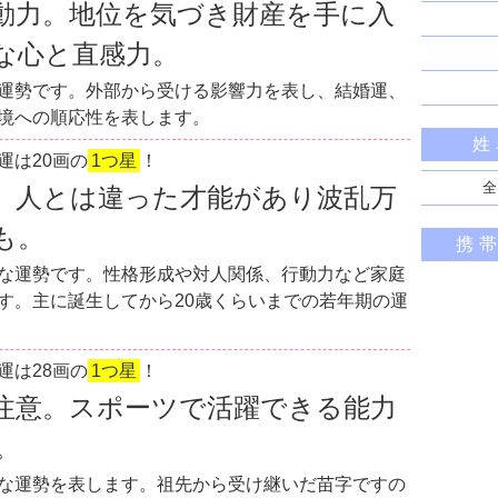
動力。地位を気づき財産を手に入
な心と直感力。
運勢です。外部から受ける影響力を表し、結婚運、
境への順応性を表します。
姓
運は20画の
1つ星
！
全
。人とは違った才能があり波乱万
も。
携
な運勢です。性格形成や対人関係、行動力など家庭
す。主に誕生してから20歳くらいまでの若年期の運
運は28画の
1つ星
！
注意。スポーツで活躍できる能力
。
な運勢を表します。祖先から受け継いだ苗字ですの