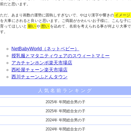
前だと思います。
ただ、あまり画数の運勢に固執しすぎないで、やはり漢字や響きの
イメージ
を大事にされると良いと思います。ご両親がかわいいお子様に、こんな子に
育ってほしいと
願い
や
想い
を込めて、名前を考えられる事が何より大事で
す。
NetBabyWorld（ネットベビー）
授乳服とマタニティウェアのスウィートマミー
アカチャンホンポ楽天市場店
西松屋チェーン楽天市場店
西川チェーンふとんタウン
人気名前ランキング
2025年 年間総合男の子
2025年 年間総合女の子
2024年 年間総合男の子
2024年 年間総合女の子