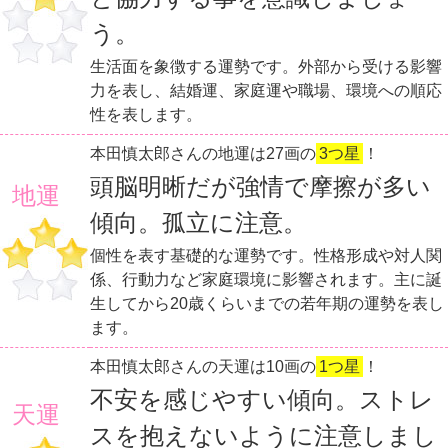
う。
生活面を象徴する運勢です。外部から受ける影響
力を表し、結婚運、家庭運や職場、環境への順応
性を表します。
本田慎太郎さんの地運は27画の
3つ星
！
頭脳明晰だが強情で摩擦が多い
地運
傾向。孤立に注意。
個性を表す基礎的な運勢です。性格形成や対人関
係、行動力など家庭環境に影響されます。主に誕
生してから20歳くらいまでの若年期の運勢を表し
ます。
本田慎太郎さんの天運は10画の
1つ星
！
不安を感じやすい傾向。ストレ
天運
スを抱えないように注意しまし