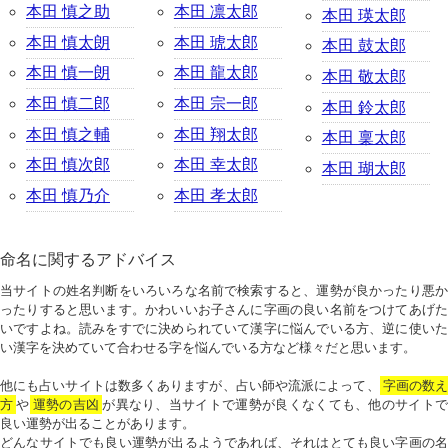
本田 慎之助
本田 凛太郎
本田 瑛太郎
本田 慎太朗
本田 琥太郎
本田 鼓太郎
本田 慎一朗
本田 龍太郎
本田 敬太郎
本田 慎二郎
本田 宗一郎
本田 鈴太郎
本田 慎之輔
本田 翔太郎
本田 稟太郎
本田 慎次郎
本田 幸太郎
本田 瑚太郎
本田 慎乃介
本田 孝太郎
命名に関するアドバイス
当サイトの姓名判断をいろいろな名前で検索すると、運勢が良かったり悪か
ったりすると思います。かわいいお子さんに字画の良い名前をつけてあげた
いですよね。読みをすでに決められていて漢字に悩んでいる方、逆に使いた
い漢字を決めていて合わせる字を悩んでいる方など様々だと思います。
他にも占いサイトは数多くありますが、占い師や流派によって、
字画の数
方
や
運勢の吉凶
が異なり、当サイトで運勢が良くなくても、他のサイトで
良い運勢が出ることがあります。
どんなサイトでも良い運勢が出るようであれば、それはとても良い字画の名