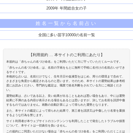
2009年 年間総合女の子
姓名一覧から名前占い
全国に多い苗字10000の名前一覧
【利用規約 … 本サイトのご利用にあたり】
本規約は「赤ちゃんの名づけ命名」をご利用いただく方に守っていただくルールです。
「赤ちゃんの名づけ命名」は、名前の字画をもとに無料で手軽に名付けの名前占いができ
るサイトです。
本格的な占いは、名前だけでなく、生年月日や血液型をはじめ、周りの環境まで含めて、
さまざまな角度から鑑定されるものと思います。そのため、本サイトの運勢結果は参考程
度にお読みください。専門的な鑑定は、職業で姓名判断をされている方にご相談くださ
い。
運勢結果は、占いである以上、良い結果が出ることもあれば悪い場合もあり、中には運勢
結果に不満のある内容が表示される場合もあるとは思いますが、決してお名前を誹謗中傷
するものではありません。画数の自動計算によって得られた運勢となります。
また、本サイトの鑑定によって得られた結果で、第三者を誹謗又は中傷したり名誉を棄損
するような行為を禁じます。
サイト利用者が本ウェブサイトのコンテンンツを利用したことで発生したトラブルや損害
について、本サイトは一切責任を負いません。
この規約にご同意いただけない場合は「赤ちゃんの名づけ命名」をご利用いただくことは