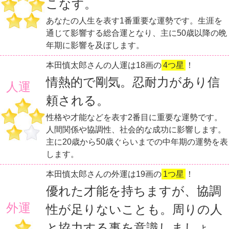
こなす。
あなたの人生を表す1番重要な運勢です。生涯を
通じて影響する総合運となり、主に50歳以降の晩
年期に影響を及ぼします。
本田慎太郎さんの人運は18画の
4つ星
！
情熱的で剛気。忍耐力があり信
人運
頼される。
性格や才能などを表す2番目に重要な運勢です。
人間関係や協調性、社会的な成功に影響します。
主に20歳から50歳ぐらいまでの中年期の運勢を表
します。
本田慎太郎さんの外運は19画の
1つ星
！
優れた才能を持ちますが、協調
外運
性が足りないことも。周りの人
と協力する事を意識しましょ