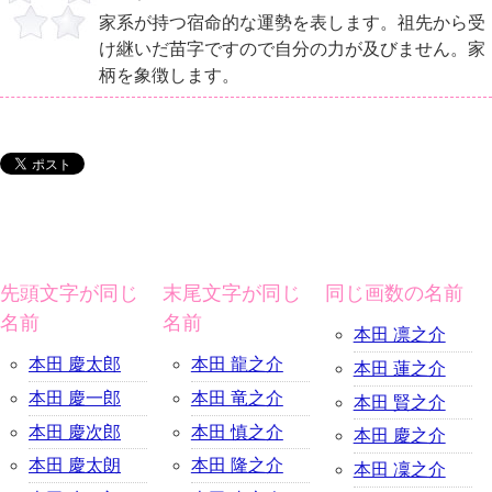
家系が持つ宿命的な運勢を表します。祖先から受
け継いだ苗字ですので自分の力が及びません。家
柄を象徴します。
先頭文字が同じ
末尾文字が同じ
同じ画数の名前
名前
名前
本田 凛之介
本田 慶太郎
本田 龍之介
本田 蓮之介
本田 慶一郎
本田 竜之介
本田 賢之介
本田 慶次郎
本田 慎之介
本田 慶之介
本田 慶太朗
本田 隆之介
本田 凜之介