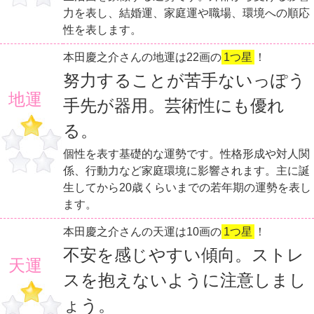
力を表し、結婚運、家庭運や職場、環境への順応
性を表します。
本田慶之介さんの地運は22画の
1つ星
！
努力することが苦手ないっぽう
地運
手先が器用。芸術性にも優れ
る。
個性を表す基礎的な運勢です。性格形成や対人関
係、行動力など家庭環境に影響されます。主に誕
生してから20歳くらいまでの若年期の運勢を表し
ます。
本田慶之介さんの天運は10画の
1つ星
！
不安を感じやすい傾向。ストレ
天運
スを抱えないように注意しまし
ょう。