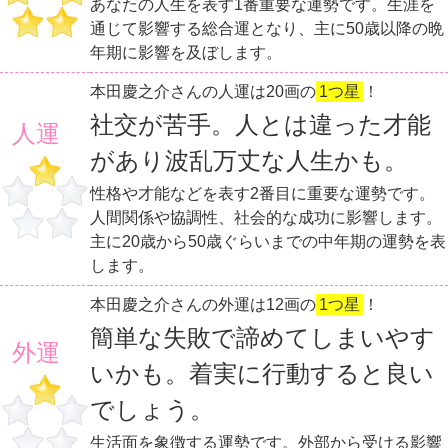
あなたの人生を表す1番重要な運勢です。生涯を
通じて影響する総合運となり、主に50歳以降の晩
年期に影響を及ぼします。
本田慶之介さんの人運は20画の
1つ星
！
社交が苦手。人とは違った才能
人運
があり波乱万丈な人生かも。
性格や才能などを表す2番目に重要な運勢です。
人間関係や協調性、社会的な成功に影響します。
主に20歳から50歳ぐらいまでの中年期の運勢を表
します。
本田慶之介さんの外運は12画の
1つ星
！
簡単な失敗で諦めてしまいやす
外運
いかも。着実に行動すると良い
でしょう。
生活面を象徴する運勢です。外部から受ける影響