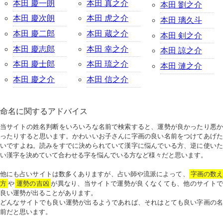
本田 慶一朗
本田 真之介
本田 劉之介
本田 慶次朗
本田 虎之介
本田 璃久斗
本田 慶二郎
本田 蔵之介
本田 剣之介
本田 慶志郎
本田 幸之介
本田 諒之介
本田 慶士郎
本田 琉之介
本田 漣之介
本田 慶之介
本田 信之介
命名に関するアドバイス
当サイトの姓名判断をいろいろな名前で検索すると、運勢が良かったり悪か
ったりすると思います。かわいいお子さんに字画の良い名前をつけてあげた
いですよね。読みをすでに決められていて漢字に悩んでいる方、逆に使いた
い漢字を決めていて合わせる字を悩んでいる方など様々だと思います。
他にも占いサイトは数多くありますが、占い師や流派によって、
字画の数
方
や
運勢の吉凶
が異なり、当サイトで運勢が良くなくても、他のサイトで
良い運勢が出ることがあります。
どんなサイトでも良い運勢が出るようであれば、それはとても良い字画の名
前だと思います。