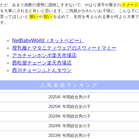
ただ、あまり画数の運勢に固執しすぎないで、やはり漢字や響きの
イメージ
を大事にされると良いと思います。ご両親がかわいいお子様に、こんな子に
育ってほしいと
願い
や
想い
を込めて、名前を考えられる事が何より大事で
す。
NetBabyWorld（ネットベビー）
授乳服とマタニティウェアのスウィートマミー
アカチャンホンポ楽天市場店
西松屋チェーン楽天市場店
西川チェーンふとんタウン
人気名前ランキング
2025年 年間総合男の子
2025年 年間総合女の子
2024年 年間総合男の子
2024年 年間総合女の子
2023年 年間総合男の子