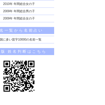
2010年 年間総合女の子
2009年 年間総合男の子
2009年 年間総合女の子
名一覧から名前占い
国に多い苗字10000の名前一覧
帯版 姓名判断はこちら