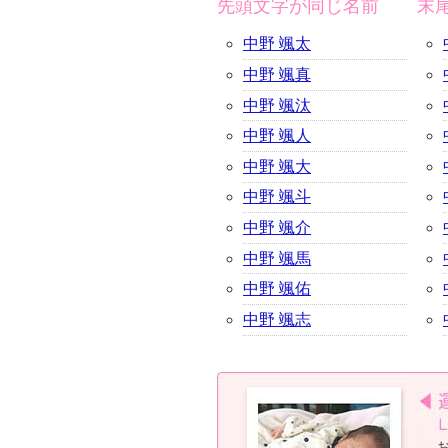
先頭文字が同じ名前
末
中野 颯太
中野 颯真
中野 颯汰
中野 颯人
中野 颯大
中野 颯斗
中野 颯介
中野 颯馬
中野 颯佑
中野 颯志