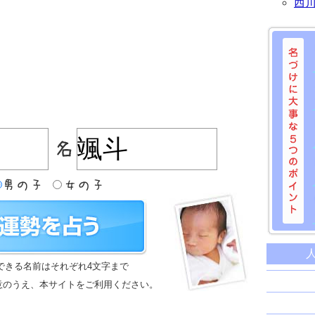
西
名づけに
命名に
できる名前はそれぞれ4文字まで
名前は
意のうえ、本サイトをご利用ください。
苗字と
姓名判