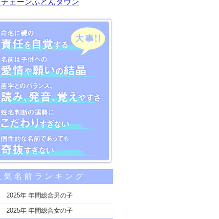
川チェーンふとんタウン
大事な5つのポイント
人気名前ランキング
親の責任を自覚する
子供への愛情や願いの結晶
2025年 年間総合男の子
のバランス、読み、発音、覚えやすさ
2025年 年間総合女の子
断の運勢にこだわりすぎない