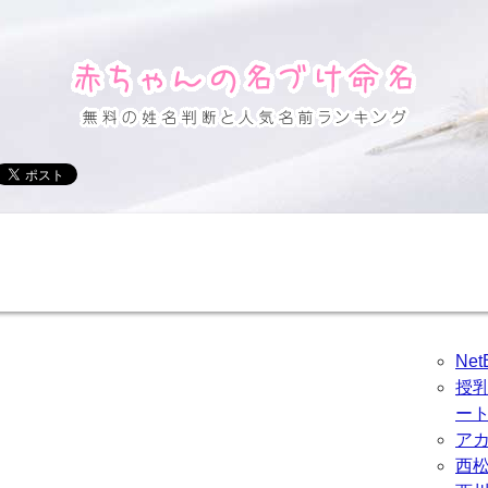
Ne
授
ー
ア
西