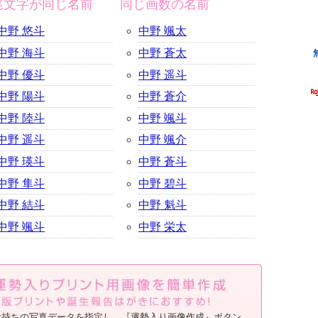
尾文字が同じ名前
同じ画数の名前
中野 悠斗
中野 颯太
中野 海斗
中野 蒼太
中野 優斗
中野 遥斗
中野 陽斗
中野 蒼介
中野 陸斗
中野 颯斗
中野 遥斗
中野 颯介
中野 瑛斗
中野 蒼斗
中野 隼斗
中野 碧斗
中野 結斗
中野 魁斗
中野 颯斗
中野 栄太
お持ちの写真データを指定し、『運勢入り画像作成』ボタン