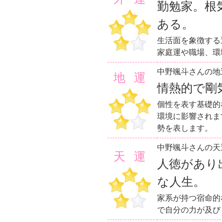
勤勉家。根
ある。
生活面を象徴する
家庭運や職場、環
中野颯斗さんの地
地運
情熱的で剛
個性を表す基礎的
環境に影響されま
勢を表します。
中野颯斗さんの天
天運
人徳があり
な人生。
家系が持つ宿命的
で自分の力が及び