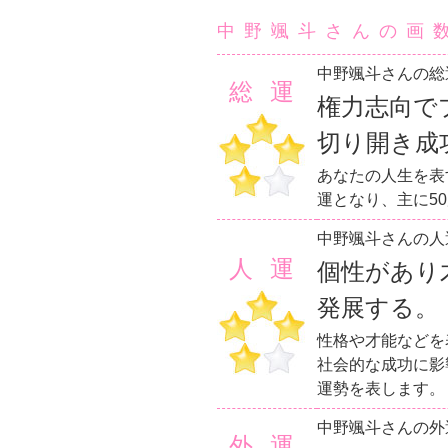
中野颯斗さんの画
中野颯斗さんの総
総運
権力志向で
切り開き成
あなたの人生を表
運となり、主に5
中野颯斗さんの人
人運
個性があり
発展する。
性格や才能などを
社会的な成功に影
運勢を表します。
中野颯斗さんの外
外運