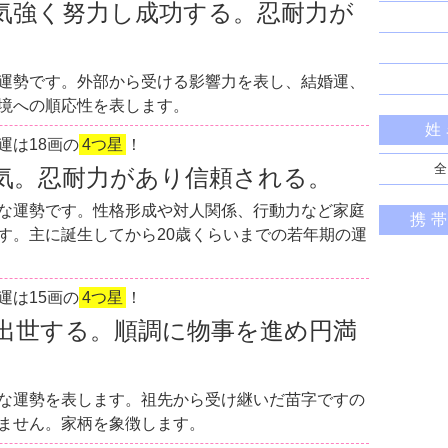
気強く努力し成功する。忍耐力が
運勢です。外部から受ける影響力を表し、結婚運、
境への順応性を表します。
姓
運は18画の
4つ星
！
全
気。忍耐力があり信頼される。
な運勢です。性格形成や対人関係、行動力など家庭
携
す。主に誕生してから20歳くらいまでの若年期の運
運は15画の
4つ星
！
出世する。順調に物事を進め円満
な運勢を表します。祖先から受け継いだ苗字ですの
ません。家柄を象徴します。