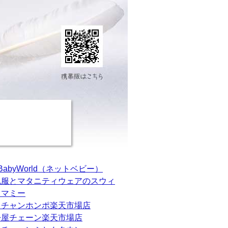
tBabyWorld（ネットベビー）
乳服とマタニティウェアのスウィ
トマミー
カチャンホンポ楽天市場店
松屋チェーン楽天市場店