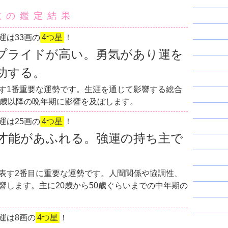
数の鑑定結果
運は33画の
4つ星
！
プライドが高い。勇気があり運を
功する。
す1番重要な運勢です。生涯を通じて影響する総合
0歳以降の晩年期に影響を及ぼします。
運は25画の
4つ星
！
才能があふれる。強運の持ち主で
表す2番目に重要な運勢です。人間関係や協調性、
響します。主に20歳から50歳ぐらいまでの中年期の
運は8画の
4つ星
！