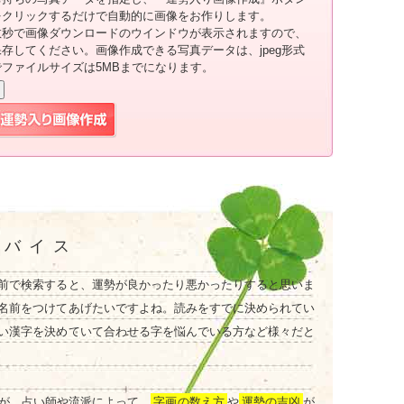
をクリックするだけで自動的に画像をお作りします。
数秒で画像ダウンロードのウインドウが表示されますので、
保存してください。画像作成できる写真データは、jpeg形式
でファイルサイズは5MBまでになります。
ドバイス
前で検索すると、運勢が良かったり悪かったりすると思いま
名前をつけてあげたいですよね。読みをすでに決められてい
い漢字を決めていて合わせる字を悩んでいる方など様々だと
が、占い師や流派によって、
字画の数え方
や
運勢の吉凶
が