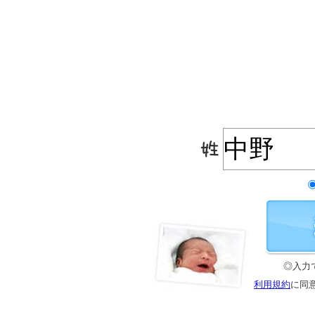
◎入力
利用規約
に同