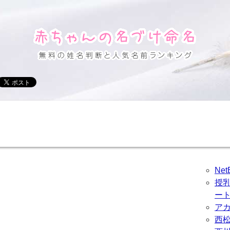
Ne
授
ー
ア
西