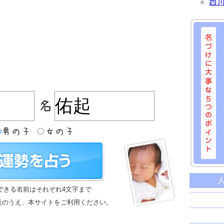
西
名づけに
命名に
できる名前はそれぞれ4文字まで
名前は
意のうえ、本サイトをご利用ください。
苗字と
姓名判