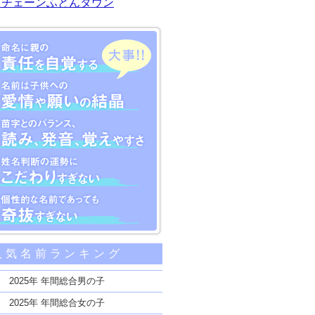
川チェーンふとんタウン
大事な5つのポイント
人気名前ランキング
親の責任を自覚する
子供への愛情や願いの結晶
2025年 年間総合男の子
のバランス、読み、発音、覚えやすさ
2025年 年間総合女の子
断の運勢にこだわりすぎない