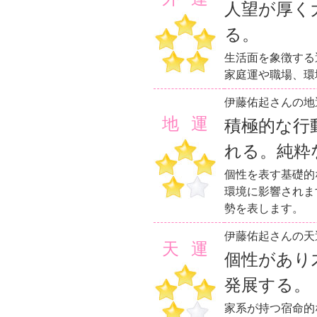
人望が厚く
る。
生活面を象徴する
家庭運や職場、環
伊藤佑起さんの地
地運
積極的な行
れる。純粋
個性を表す基礎的
環境に影響されま
勢を表します。
伊藤佑起さんの天
天運
個性があり
発展する。
家系が持つ宿命的