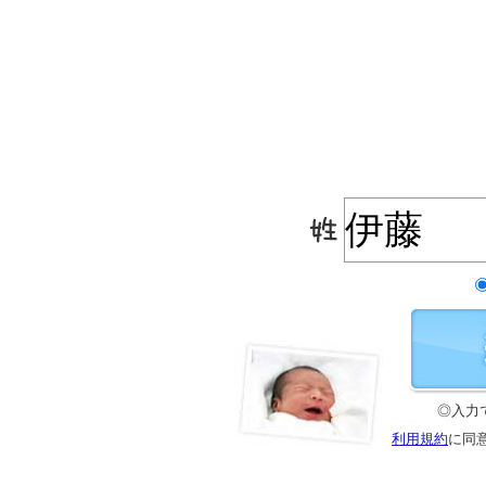
◎入力
利用規約
に同