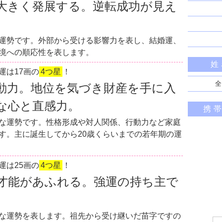
大きく発展する。逆転成功が見え
運勢です。外部から受ける影響力を表し、結婚運、
境への順応性を表します。
姓
運は17画の
4つ星
！
全
動力。地位を気づき財産を手に入
な心と直感力。
携
な運勢です。性格形成や対人関係、行動力など家庭
す。主に誕生してから20歳くらいまでの若年期の運
運は25画の
4つ星
！
才能があふれる。強運の持ち主で
な運勢を表します。祖先から受け継いだ苗字ですの