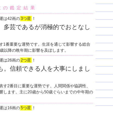
数の鑑定結果
運は42画の
3つ星
！
。多芸であるが消極的でおとなし
す1番重要な運勢です。生涯を通じて影響する総合
0歳以降の晩年期に影響を及ぼします。
運は26画の
2つ星
！
も。信頼できる人を大事にしまし
表す2番目に重要な運勢です。人間関係や協調性、
響します。主に20歳から50歳ぐらいまでの中年期の
運は16画の
5つ星
！