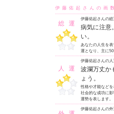
伊藤佑起さんの画
伊藤佑起さんの総
総運
病気に注意
い。
あなたの人生を表
運となり、主に5
伊藤佑起さんの人
人運
波瀾万丈か
ょう。
性格や才能などを
社会的な成功に影
運勢を表します。
伊藤佑起さんの外
外運