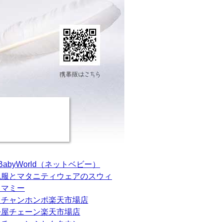
tBabyWorld（ネットベビー）
乳服とマタニティウェアのスウィ
トマミー
カチャンホンポ楽天市場店
松屋チェーン楽天市場店