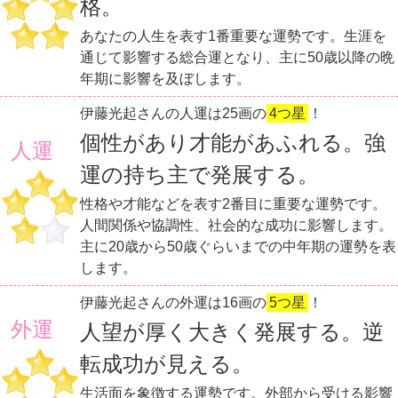
格。
あなたの人生を表す1番重要な運勢です。生涯を
通じて影響する総合運となり、主に50歳以降の晩
年期に影響を及ぼします。
伊藤光起さんの人運は25画の
4つ星
！
個性があり才能があふれる。強
人運
運の持ち主で発展する。
性格や才能などを表す2番目に重要な運勢です。
人間関係や協調性、社会的な成功に影響します。
主に20歳から50歳ぐらいまでの中年期の運勢を表
します。
伊藤光起さんの外運は16画の
5つ星
！
外運
人望が厚く大きく発展する。逆
転成功が見える。
生活面を象徴する運勢です。外部から受ける影響