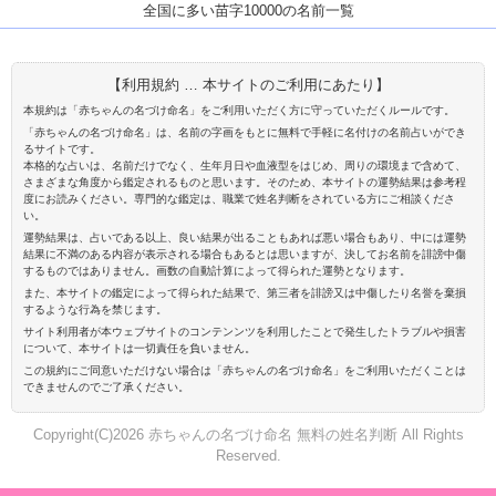
全国に多い苗字10000の名前一覧
【利用規約 … 本サイトのご利用にあたり】
本規約は「赤ちゃんの名づけ命名」をご利用いただく方に守っていただくルールです。
「赤ちゃんの名づけ命名」は、名前の字画をもとに無料で手軽に名付けの名前占いができ
るサイトです。
本格的な占いは、名前だけでなく、生年月日や血液型をはじめ、周りの環境まで含めて、
さまざまな角度から鑑定されるものと思います。そのため、本サイトの運勢結果は参考程
度にお読みください。専門的な鑑定は、職業で姓名判断をされている方にご相談くださ
い。
運勢結果は、占いである以上、良い結果が出ることもあれば悪い場合もあり、中には運勢
結果に不満のある内容が表示される場合もあるとは思いますが、決してお名前を誹謗中傷
するものではありません。画数の自動計算によって得られた運勢となります。
また、本サイトの鑑定によって得られた結果で、第三者を誹謗又は中傷したり名誉を棄損
するような行為を禁じます。
サイト利用者が本ウェブサイトのコンテンンツを利用したことで発生したトラブルや損害
について、本サイトは一切責任を負いません。
この規約にご同意いただけない場合は「赤ちゃんの名づけ命名」をご利用いただくことは
できませんのでご了承ください。
Copyright(C)2026 赤ちゃんの名づけ命名 無料の姓名判断 All Rights
Reserved.