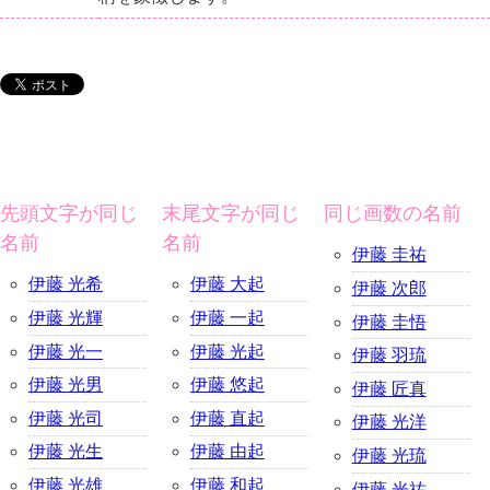
先頭文字が同じ
末尾文字が同じ
同じ画数の名前
名前
名前
伊藤 圭祐
伊藤 光希
伊藤 大起
伊藤 次郎
伊藤 光輝
伊藤 一起
伊藤 圭悟
伊藤 光一
伊藤 光起
伊藤 羽琉
伊藤 光男
伊藤 悠起
伊藤 匠真
伊藤 光司
伊藤 直起
伊藤 光洋
伊藤 光生
伊藤 由起
伊藤 光琉
伊藤 光雄
伊藤 和起
伊藤 光祐