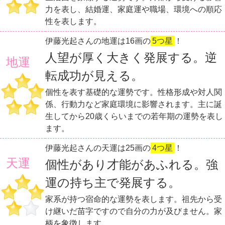
力を表し、結婚運、家庭運や職場、環境への順応
性を表します。
伊藤光起さんの地運は16画の
5つ星
！
人望が厚く大きく発展する。逆
地運
転成功が見える。
個性を表す基礎的な運勢です。性格形成や対人関
係、行動力など家庭環境に影響されます。主に誕
生してから20歳くらいまでの若年期の運勢を表し
ます。
伊藤光起さんの天運は25画の
4つ星
！
天運
個性があり才能があふれる。強
運の持ち主で発展する。
家系が持つ宿命的な運勢を表します。祖先から受
け継いだ苗字ですので自分の力が及びません。家
柄を象徴します。