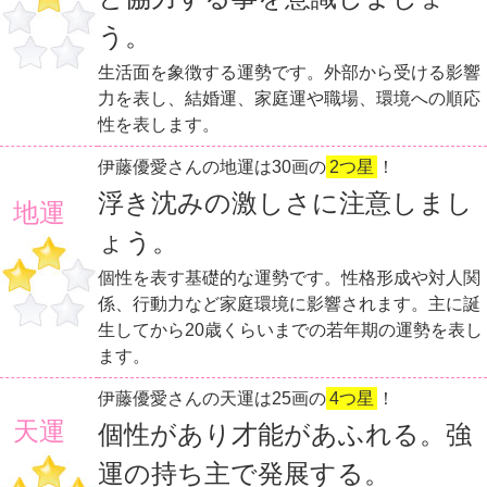
う。
生活面を象徴する運勢です。外部から受ける影響
力を表し、結婚運、家庭運や職場、環境への順応
性を表します。
伊藤優愛さんの地運は30画の
2つ星
！
浮き沈みの激しさに注意しまし
地運
ょう。
個性を表す基礎的な運勢です。性格形成や対人関
係、行動力など家庭環境に影響されます。主に誕
生してから20歳くらいまでの若年期の運勢を表し
ます。
伊藤優愛さんの天運は25画の
4つ星
！
天運
個性があり才能があふれる。強
運の持ち主で発展する。