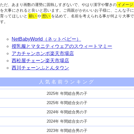
ただ、あまり画数の運勢に固執しすぎないで、やはり漢字や響きの
イメージ
を大事にされると良いと思います。ご両親がかわいいお子様に、こんな子に
育ってほしいと
願い
や
想い
を込めて、名前を考えられる事が何より大事で
す。
NetBabyWorld（ネットベビー）
授乳服とマタニティウェアのスウィートマミー
アカチャンホンポ楽天市場店
西松屋チェーン楽天市場店
西川チェーンふとんタウン
人気名前ランキング
2025年 年間総合男の子
2025年 年間総合女の子
2024年 年間総合男の子
2024年 年間総合女の子
2023年 年間総合男の子