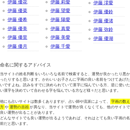
伊藤 優花
伊藤 莉愛
伊藤 澪愛
伊藤 優菜
伊藤 望愛
伊藤 優鈴
伊藤 優希
伊藤 陽愛
伊藤 優渚
伊藤 優美
伊藤 真愛
伊藤 弥鈴
伊藤 優里
伊藤 美愛
伊藤 優湖
伊藤 優月
伊藤 千愛
命名に関するアドバイス
当サイトの姓名判断をいろいろな名前で検索すると、運勢が良かったり悪か
ったりすると思います。かわいいお子さんに字画の良い名前をつけてあげた
いですよね。読みをすでに決められていて漢字に悩んでいる方、逆に使いた
い漢字を決めていて合わせる字を悩んでいる方など様々だと思います。
他にも占いサイトは数多くありますが、占い師や流派によって、
字画の数
方
や
運勢の吉凶
が異なり、当サイトで運勢が良くなくても、他のサイトで
良い運勢が出ることがあります。
どんなサイトでも良い運勢が出るようであれば、それはとても良い字画の名
前だと思います。