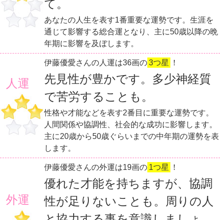
て。
あなたの人生を表す1番重要な運勢です。生涯を
通じて影響する総合運となり、主に50歳以降の晩
年期に影響を及ぼします。
伊藤優愛さんの人運は36画の
3つ星
！
先見性が豊かです。多少神経質
人運
で苦労することも。
性格や才能などを表す2番目に重要な運勢です。
人間関係や協調性、社会的な成功に影響します。
主に20歳から50歳ぐらいまでの中年期の運勢を表
します。
伊藤優愛さんの外運は19画の
1つ星
！
優れた才能を持ちますが、協調
外運
性が足りないことも。周りの人
と協力する事を意識しましょ