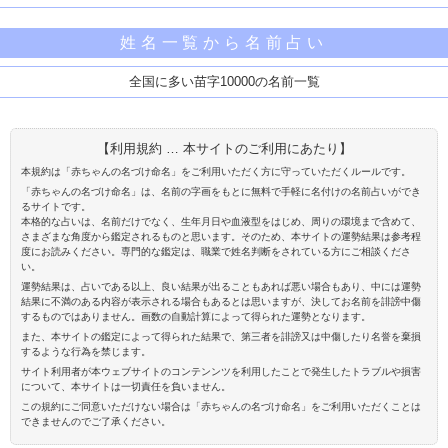
姓名一覧から名前占い
全国に多い苗字10000の名前一覧
【利用規約 … 本サイトのご利用にあたり】
本規約は「赤ちゃんの名づけ命名」をご利用いただく方に守っていただくルールです。
「赤ちゃんの名づけ命名」は、名前の字画をもとに無料で手軽に名付けの名前占いができ
るサイトです。
本格的な占いは、名前だけでなく、生年月日や血液型をはじめ、周りの環境まで含めて、
さまざまな角度から鑑定されるものと思います。そのため、本サイトの運勢結果は参考程
度にお読みください。専門的な鑑定は、職業で姓名判断をされている方にご相談くださ
い。
運勢結果は、占いである以上、良い結果が出ることもあれば悪い場合もあり、中には運勢
結果に不満のある内容が表示される場合もあるとは思いますが、決してお名前を誹謗中傷
するものではありません。画数の自動計算によって得られた運勢となります。
また、本サイトの鑑定によって得られた結果で、第三者を誹謗又は中傷したり名誉を棄損
するような行為を禁じます。
サイト利用者が本ウェブサイトのコンテンンツを利用したことで発生したトラブルや損害
について、本サイトは一切責任を負いません。
この規約にご同意いただけない場合は「赤ちゃんの名づけ命名」をご利用いただくことは
できませんのでご了承ください。