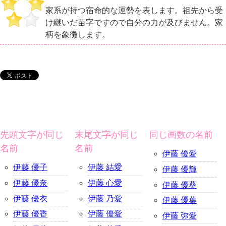
家系が持つ宿命的な運勢を表します。祖先から受
け継いだ苗字ですので自分の力が及びません。家
柄を象徴します。
先頭文字が同じ
末尾文字が同じ
同じ画数の名前
名前
名前
伊藤 優愛
伊藤 優子
伊藤 結愛
伊藤 優輝
伊藤 優奈
伊藤 心愛
伊藤 優葵
伊藤 優衣
伊藤 乃愛
伊藤 優葉
伊藤 優香
伊藤 優愛
伊藤 弥愛