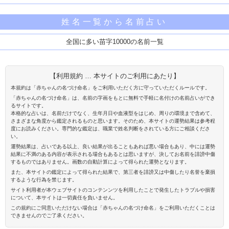
姓名一覧から名前占い
全国に多い苗字10000の名前一覧
【利用規約 … 本サイトのご利用にあたり】
本規約は「赤ちゃんの名づけ命名」をご利用いただく方に守っていただくルールです。
「赤ちゃんの名づけ命名」は、名前の字画をもとに無料で手軽に名付けの名前占いができ
るサイトです。
本格的な占いは、名前だけでなく、生年月日や血液型をはじめ、周りの環境まで含めて、
さまざまな角度から鑑定されるものと思います。そのため、本サイトの運勢結果は参考程
度にお読みください。専門的な鑑定は、職業で姓名判断をされている方にご相談くださ
い。
運勢結果は、占いである以上、良い結果が出ることもあれば悪い場合もあり、中には運勢
結果に不満のある内容が表示される場合もあるとは思いますが、決してお名前を誹謗中傷
するものではありません。画数の自動計算によって得られた運勢となります。
また、本サイトの鑑定によって得られた結果で、第三者を誹謗又は中傷したり名誉を棄損
するような行為を禁じます。
サイト利用者が本ウェブサイトのコンテンンツを利用したことで発生したトラブルや損害
について、本サイトは一切責任を負いません。
この規約にご同意いただけない場合は「赤ちゃんの名づけ命名」をご利用いただくことは
できませんのでご了承ください。