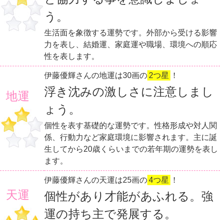
う。
生活面を象徴する運勢です。外部から受ける影響
力を表し、結婚運、家庭運や職場、環境への順応
性を表します。
伊藤優輝さんの地運は30画の
2つ星
！
浮き沈みの激しさに注意しまし
地運
ょう。
個性を表す基礎的な運勢です。性格形成や対人関
係、行動力など家庭環境に影響されます。主に誕
生してから20歳くらいまでの若年期の運勢を表し
ます。
伊藤優輝さんの天運は25画の
4つ星
！
天運
個性があり才能があふれる。強
運の持ち主で発展する。