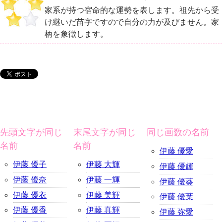
家系が持つ宿命的な運勢を表します。祖先から受
け継いだ苗字ですので自分の力が及びません。家
柄を象徴します。
先頭文字が同じ
末尾文字が同じ
同じ画数の名前
名前
名前
伊藤 優愛
伊藤 優子
伊藤 大輝
伊藤 優輝
伊藤 優奈
伊藤 一輝
伊藤 優葵
伊藤 優衣
伊藤 美輝
伊藤 優葉
伊藤 優香
伊藤 真輝
伊藤 弥愛