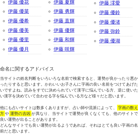
伊藤 優花
伊藤 夏輝
伊藤 澪愛
伊藤 優菜
伊藤 勇輝
伊藤 優鈴
伊藤 優希
伊藤 直輝
伊藤 優渚
伊藤 優美
伊藤 優輝
伊藤 弥鈴
伊藤 優里
伊藤 和輝
伊藤 優湖
伊藤 優月
伊藤 咲輝
命名に関するアドバイス
当サイトの姓名判断をいろいろな名前で検索すると、運勢が良かったり悪か
ったりすると思います。かわいいお子さんに字画の良い名前をつけてあげた
いですよね。読みをすでに決められていて漢字に悩んでいる方、逆に使いた
い漢字を決めていて合わせる字を悩んでいる方など様々だと思います。
他にも占いサイトは数多くありますが、占い師や流派によって、
字画の数
方
や
運勢の吉凶
が異なり、当サイトで運勢が良くなくても、他のサイトで
良い運勢が出ることがあります。
どんなサイトでも良い運勢が出るようであれば、それはとても良い字画の名
前だと思います。