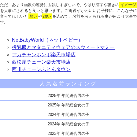
ただ、あまり画数の運勢に固執しすぎないで、やはり漢字や響きの
イメージ
を大事にされると良いと思います。ご両親がかわいいお子様に、こんな子に
育ってほしいと
願い
や
想い
を込めて、名前を考えられる事が何より大事で
す。
NetBabyWorld（ネットベビー）
授乳服とマタニティウェアのスウィートマミー
アカチャンホンポ楽天市場店
西松屋チェーン楽天市場店
西川チェーンふとんタウン
人気名前ランキング
2025年 年間総合男の子
2025年 年間総合女の子
2024年 年間総合男の子
2024年 年間総合女の子
2023年 年間総合男の子