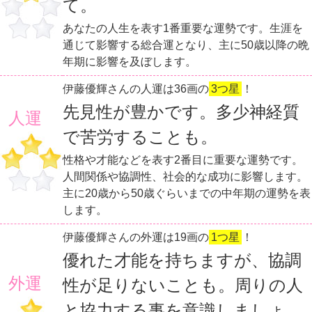
て。
あなたの人生を表す1番重要な運勢です。生涯を
通じて影響する総合運となり、主に50歳以降の晩
年期に影響を及ぼします。
伊藤優輝さんの人運は36画の
3つ星
！
先見性が豊かです。多少神経質
人運
で苦労することも。
性格や才能などを表す2番目に重要な運勢です。
人間関係や協調性、社会的な成功に影響します。
主に20歳から50歳ぐらいまでの中年期の運勢を表
します。
伊藤優輝さんの外運は19画の
1つ星
！
優れた才能を持ちますが、協調
外運
性が足りないことも。周りの人
と協力する事を意識しましょ