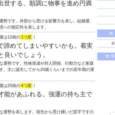
出世する。順調に物事を進め円満
運勢です。外部から受ける影響力を表し、結婚運、
境への順応性を表します。
姓
運は12画の
1つ星
！
全
で諦めてしまいやすいかも。着実
と良いでしょう。
携
な運勢です。性格形成や対人関係、行動力など家庭
す。主に誕生してから20歳くらいまでの若年期の運
運は25画の
4つ星
！
才能があふれる。強運の持ち主で
な運勢を表します。祖先から受け継いだ苗字ですの