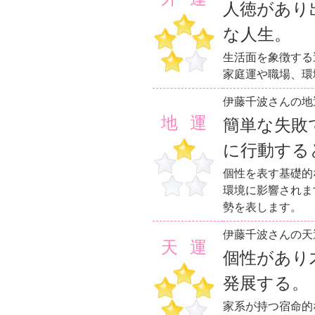
人徳があり
な人生。
生活面を象徴する
家庭運や職場、環
伊藤千波さんの地
地運
簡単な失敗
に行動する
個性を表す基礎的
環境に影響されま
勢を表します。
伊藤千波さんの天
天運
個性があり
発展する。
家系が持つ宿命的