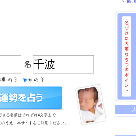
西
名づけに
命名に
できる名前はそれぞれ4文字まで
名前は
意のうえ、本サイトをご利用ください。
苗字と
姓名判