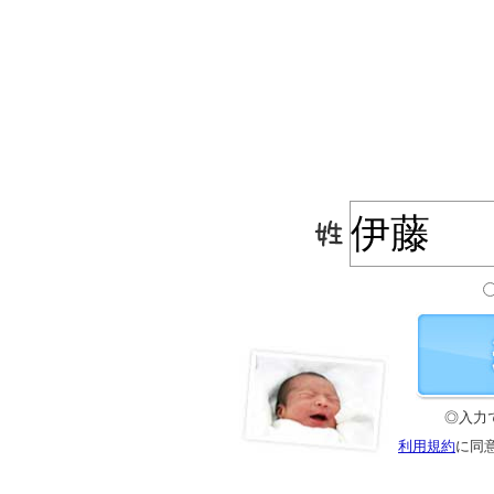
◎入力
利用規約
に同