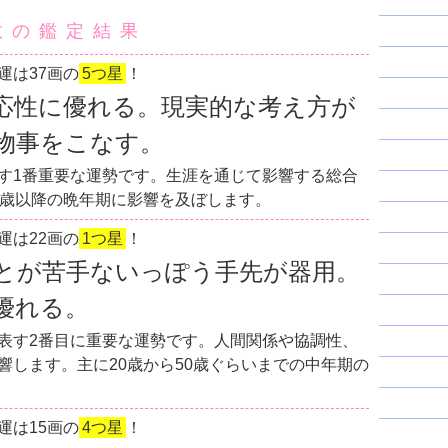
数の鑑定結果
運は37画の
5つ星
！
応性に優れる。現実的な考え方が
物事をこなす。
す1番重要な運勢です。生涯を通じて影響する総合
0歳以降の晩年期に影響を及ぼします。
運は22画の
1つ星
！
とが苦手ないっぽう手先が器用。
優れる。
表す2番目に重要な運勢です。人間関係や協調性、
響します。主に20歳から50歳ぐらいまでの中年期の
運は15画の
4つ星
！