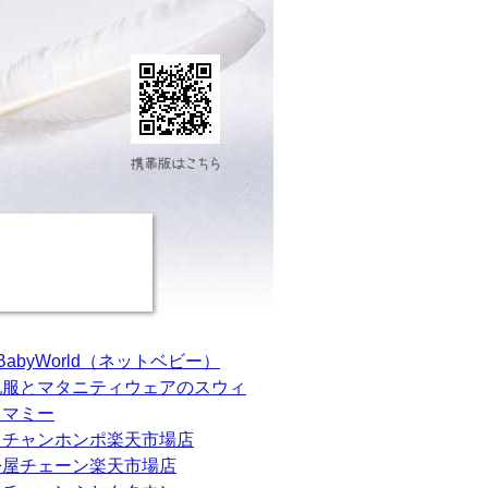
tBabyWorld（ネットベビー）
乳服とマタニティウェアのスウィ
トマミー
カチャンホンポ楽天市場店
松屋チェーン楽天市場店