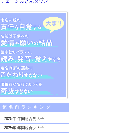
川チェーンふとんタウン
大事な5つのポイント
人気名前ランキング
親の責任を自覚する
子供への愛情や願いの結晶
2025年 年間総合男の子
のバランス、読み、発音、覚えやすさ
2025年 年間総合女の子
断の運勢にこだわりすぎない