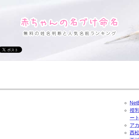
Ne
授
ー
ア
西