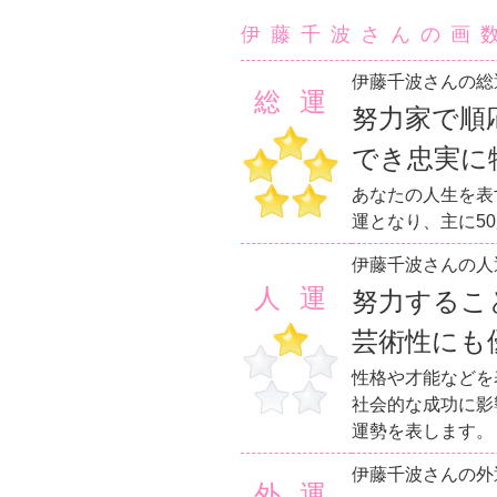
伊藤千波さんの画
伊藤千波さんの総
総運
努力家で順
でき忠実に
あなたの人生を表
運となり、主に5
伊藤千波さんの人
人運
努力するこ
芸術性にも
性格や才能などを
社会的な成功に影
運勢を表します。
伊藤千波さんの外
外運