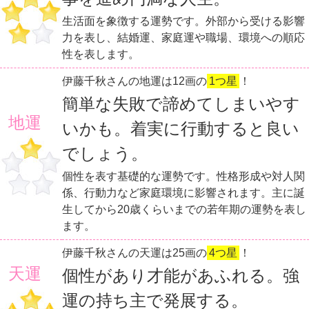
生活面を象徴する運勢です。外部から受ける影響
力を表し、結婚運、家庭運や職場、環境への順応
性を表します。
伊藤千秋さんの地運は12画の
1つ星
！
簡単な失敗で諦めてしまいやす
地運
いかも。着実に行動すると良い
でしょう。
個性を表す基礎的な運勢です。性格形成や対人関
係、行動力など家庭環境に影響されます。主に誕
生してから20歳くらいまでの若年期の運勢を表し
ます。
伊藤千秋さんの天運は25画の
4つ星
！
天運
個性があり才能があふれる。強
運の持ち主で発展する。