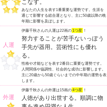
こなす。
あなたの人生を表す1番重要な運勢です。生涯を
通じて影響する総合運となり、主に50歳以降の晩
年期に影響を及ぼします。
伊藤千秋さんの人運は22画の
1つ星
！
努力することが苦手ないっぽう
人運
手先が器用。芸術性にも優れ
る。
性格や才能などを表す2番目に重要な運勢です。
人間関係や協調性、社会的な成功に影響します。
主に20歳から50歳ぐらいまでの中年期の運勢を表
します。
伊藤千秋さんの外運は15画の
4つ星
！
外運
人徳があり出世する。順調に物
事を進め円満な人生。