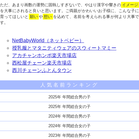
ただ、あまり画数の運勢に固執しすぎないで、やはり漢字や響きの
イメージ
を大事にされると良いと思います。ご両親がかわいいお子様に、こんな子に
育ってほしいと
願い
や
想い
を込めて、名前を考えられる事が何より大事で
す。
NetBabyWorld（ネットベビー）
授乳服とマタニティウェアのスウィートマミー
アカチャンホンポ楽天市場店
西松屋チェーン楽天市場店
西川チェーンふとんタウン
人気名前ランキング
2025年 年間総合男の子
2025年 年間総合女の子
2024年 年間総合男の子
2024年 年間総合女の子
2023年 年間総合男の子