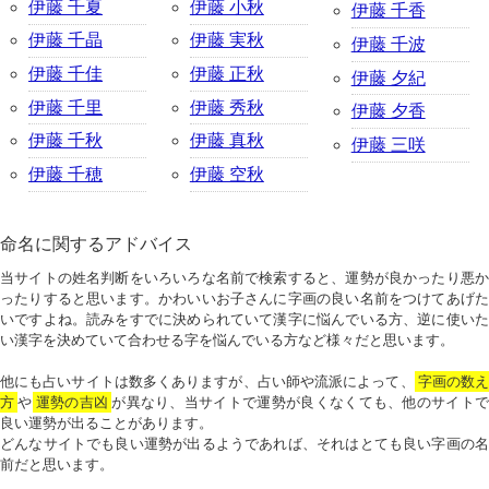
伊藤 千夏
伊藤 小秋
伊藤 千香
伊藤 千晶
伊藤 実秋
伊藤 千波
伊藤 千佳
伊藤 正秋
伊藤 夕紀
伊藤 千里
伊藤 秀秋
伊藤 夕香
伊藤 千秋
伊藤 真秋
伊藤 三咲
伊藤 千穂
伊藤 空秋
命名に関するアドバイス
当サイトの姓名判断をいろいろな名前で検索すると、運勢が良かったり悪か
ったりすると思います。かわいいお子さんに字画の良い名前をつけてあげた
いですよね。読みをすでに決められていて漢字に悩んでいる方、逆に使いた
い漢字を決めていて合わせる字を悩んでいる方など様々だと思います。
他にも占いサイトは数多くありますが、占い師や流派によって、
字画の数
方
や
運勢の吉凶
が異なり、当サイトで運勢が良くなくても、他のサイトで
良い運勢が出ることがあります。
どんなサイトでも良い運勢が出るようであれば、それはとても良い字画の名
前だと思います。