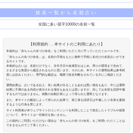
姓名一覧から名前占い
全国に多い苗字10000の名前一覧
【利用規約 … 本サイトのご利用にあたり】
本規約は「赤ちゃんの名づけ命名」をご利用いただく方に守っていただくルールです。
「赤ちゃんの名づけ命名」は、名前の字画をもとに無料で手軽に名付けの名前占いができ
るサイトです。
本格的な占いは、名前だけでなく、生年月日や血液型をはじめ、周りの環境まで含めて、
さまざまな角度から鑑定されるものと思います。そのため、本サイトの運勢結果は参考程
度にお読みください。専門的な鑑定は、職業で姓名判断をされている方にご相談くださ
い。
運勢結果は、占いである以上、良い結果が出ることもあれば悪い場合もあり、中には運勢
結果に不満のある内容が表示される場合もあるとは思いますが、決してお名前を誹謗中傷
するものではありません。画数の自動計算によって得られた運勢となります。
また、本サイトの鑑定によって得られた結果で、第三者を誹謗又は中傷したり名誉を棄損
するような行為を禁じます。
サイト利用者が本ウェブサイトのコンテンンツを利用したことで発生したトラブルや損害
について、本サイトは一切責任を負いません。
この規約にご同意いただけない場合は「赤ちゃんの名づけ命名」をご利用いただくことは
できませんのでご了承ください。