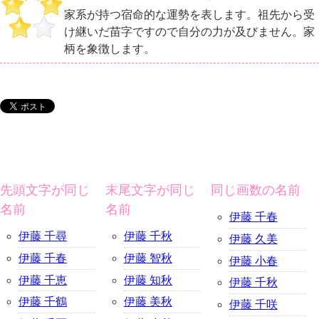
家系が持つ宿命的な運勢を表します。祖先から受
け継いだ苗字ですので自分の力が及びません。家
柄を象徴します。
先頭文字が同じ
末尾文字が同じ
同じ画数の名前
名前
名前
伊藤 千春
伊藤 千尋
伊藤 千秋
伊藤 久美
伊藤 千春
伊藤 智秋
伊藤 小春
伊藤 千恵
伊藤 知秋
伊藤 千秋
伊藤 千鶴
伊藤 美秋
伊藤 千咲