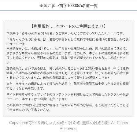
全国に多い苗字10000の名前一覧
【利用規約 … 本サイトのご利用にあたり】
本規約は「赤ちゃんの名づけ命名」をご利用いただく方に守っていただくルールです。
「赤ちゃんの名づけ命名」は、名前の字画をもとに無料で手軽に名付けの名前占いができ
るサイトです。
本格的な占いは、名前だけでなく、生年月日や血液型をはじめ、周りの環境まで含めて、
さまざまな角度から鑑定されるものと思います。そのため、本サイトの運勢結果は参考程
度にお読みください。専門的な鑑定は、職業で姓名判断をされている方にご相談くださ
い。
運勢結果は、占いである以上、良い結果が出ることもあれば悪い場合もあり、中には運勢
結果に不満のある内容が表示される場合もあるとは思いますが、決してお名前を誹謗中傷
するものではありません。画数の自動計算によって得られた運勢となります。
また、本サイトの鑑定によって得られた結果で、第三者を誹謗又は中傷したり名誉を棄損
するような行為を禁じます。
サイト利用者が本ウェブサイトのコンテンンツを利用したことで発生したトラブルや損害
について、本サイトは一切責任を負いません。
この規約にご同意いただけない場合は「赤ちゃんの名づけ命名」をご利用いただくことは
できませんのでご了承ください。
Copyright(C)2026 赤ちゃんの名づけ命名 無料の姓名判断 All Rights
Reserved.