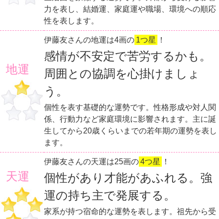
力を表し、結婚運、家庭運や職場、環境への順応
性を表します。
伊藤友さんの地運は4画の
1つ星
！
感情が不安定で苦労するかも。
地運
周囲との協調を心掛けましょ
う。
個性を表す基礎的な運勢です。性格形成や対人関
係、行動力など家庭環境に影響されます。主に誕
生してから20歳くらいまでの若年期の運勢を表し
ます。
伊藤友さんの天運は25画の
4つ星
！
天運
個性があり才能があふれる。強
運の持ち主で発展する。
家系が持つ宿命的な運勢を表します。祖先から受