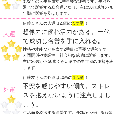
あなたの人生を表す1番重要な運勢です。生涯を
通じて影響する総合運となり、主に50歳以降の晩
年期に影響を及ぼします。
伊藤友さんの人運は23画の
5つ星
！
想像力に優れ活力がある。一代
人運
で成功し名誉を手に入れる。
性格や才能などを表す2番目に重要な運勢です。
人間関係や協調性、社会的な成功に影響します。
主に20歳から50歳ぐらいまでの中年期の運勢を表
します。
伊藤友さんの外運は10画の
1つ星
！
不安を感じやすい傾向。ストレ
外運
スを抱えないように注意しまし
ょう。
生活面を象徴する運勢です。外部から受ける影響