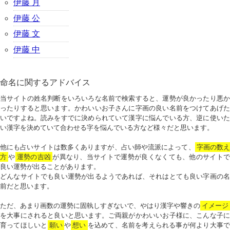
伊藤 月
伊藤 公
伊藤 文
伊藤 中
命名に関するアドバイス
当サイトの姓名判断をいろいろな名前で検索すると、運勢が良かったり悪か
ったりすると思います。かわいいお子さんに字画の良い名前をつけてあげた
いですよね。読みをすでに決められていて漢字に悩んでいる方、逆に使いた
い漢字を決めていて合わせる字を悩んでいる方など様々だと思います。
他にも占いサイトは数多くありますが、占い師や流派によって、
字画の数
方
や
運勢の吉凶
が異なり、当サイトで運勢が良くなくても、他のサイトで
良い運勢が出ることがあります。
どんなサイトでも良い運勢が出るようであれば、それはとても良い字画の名
前だと思います。
ただ、あまり画数の運勢に固執しすぎないで、やはり漢字や響きの
イメージ
を大事にされると良いと思います。ご両親がかわいいお子様に、こんな子に
育ってほしいと
願い
や
想い
を込めて、名前を考えられる事が何より大事で