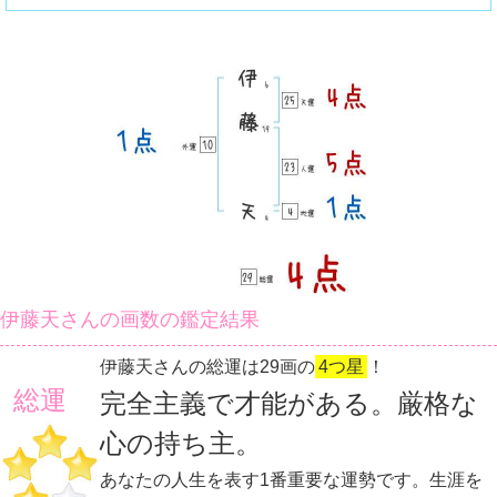
伊藤天さんの画数の鑑定結果
伊藤天さんの総運は29画の
4つ星
！
総運
完全主義で才能がある。厳格な
心の持ち主。
あなたの人生を表す1番重要な運勢です。生涯を