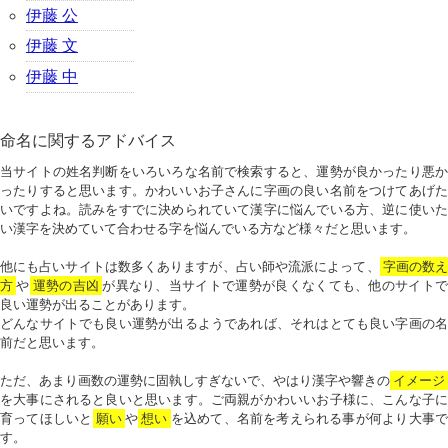
伊藤 公
伊藤 文
伊藤 中
命名に関するアドバイス
当サイトの姓名判断をいろいろな名前で検索すると、運勢が良かったり悪か
ったりすると思います。かわいいお子さんに字画の良い名前をつけてあげた
いですよね。読みをすでに決められていて漢字に悩んでいる方、逆に使いた
い漢字を決めていて合わせる字を悩んでいる方など様々だと思います。
他にも占いサイトは数多くありますが、占い師や流派によって、
字画の数
方
や
運勢の吉凶
が異なり、当サイトで運勢が良くなくても、他のサイトで
良い運勢が出ることがあります。
どんなサイトでも良い運勢が出るようであれば、それはとても良い字画の名
前だと思います。
ただ、あまり画数の運勢に固執しすぎないで、やはり漢字や響きの
イメージ
を大事にされると良いと思います。ご両親がかわいいお子様に、こんな子に
育ってほしいと
願い
や
想い
を込めて、名前を考えられる事が何より大事で
す。