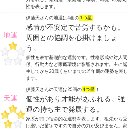
性を表します。
伊藤天さんの地運は4画の
1つ星
！
感情が不安定で苦労するかも。
地運
周囲との協調を心掛けましょ
う。
個性を表す基礎的な運勢です。性格形成や対人関
係、行動力など家庭環境に影響されます。主に誕
生してから20歳くらいまでの若年期の運勢を表し
ます。
伊藤天さんの天運は25画の
4つ星
！
天運
個性があり才能があふれる。強
運の持ち主で発展する。
家系が持つ宿命的な運勢を表します。祖先から受
け継いだ苗字ですので自分の力が及びません。家