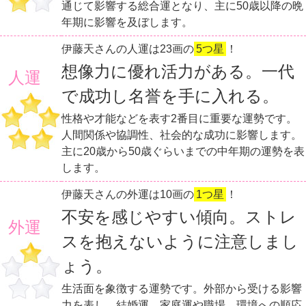
通じて影響する総合運となり、主に50歳以降の晩
年期に影響を及ぼします。
伊藤天さんの人運は23画の
5つ星
！
想像力に優れ活力がある。一代
人運
で成功し名誉を手に入れる。
性格や才能などを表す2番目に重要な運勢です。
人間関係や協調性、社会的な成功に影響します。
主に20歳から50歳ぐらいまでの中年期の運勢を表
します。
伊藤天さんの外運は10画の
1つ星
！
不安を感じやすい傾向。ストレ
外運
スを抱えないように注意しまし
ょう。
生活面を象徴する運勢です。外部から受ける影響
力を表し、結婚運、家庭運や職場、環境への順応