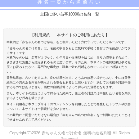
姓名一覧から名前占い
全国に多い苗字10000の名前一覧
【利用規約 … 本サイトのご利用にあたり】
本規約は「赤ちゃんの名づけ命名」をご利用いただく方に守っていただくルールです。
「赤ちゃんの名づけ命名」は、名前の字画をもとに無料で手軽に名付けの名前占いができ
るサイトです。
本格的な占いは、名前だけでなく、生年月日や血液型をはじめ、周りの環境まで含めて、
さまざまな角度から鑑定されるものと思います。そのため、本サイトの運勢結果は参考程
度にお読みください。専門的な鑑定は、職業で姓名判断をされている方にご相談くださ
い。
運勢結果は、占いである以上、良い結果が出ることもあれば悪い場合もあり、中には運勢
結果に不満のある内容が表示される場合もあるとは思いますが、決してお名前を誹謗中傷
するものではありません。画数の自動計算によって得られた運勢となります。
また、本サイトの鑑定によって得られた結果で、第三者を誹謗又は中傷したり名誉を棄損
するような行為を禁じます。
サイト利用者が本ウェブサイトのコンテンンツを利用したことで発生したトラブルや損害
について、本サイトは一切責任を負いません。
この規約にご同意いただけない場合は「赤ちゃんの名づけ命名」をご利用いただくことは
できませんのでご了承ください。
Copyright(C)2026 赤ちゃんの名づけ命名 無料の姓名判断 All Rights
Reserved.