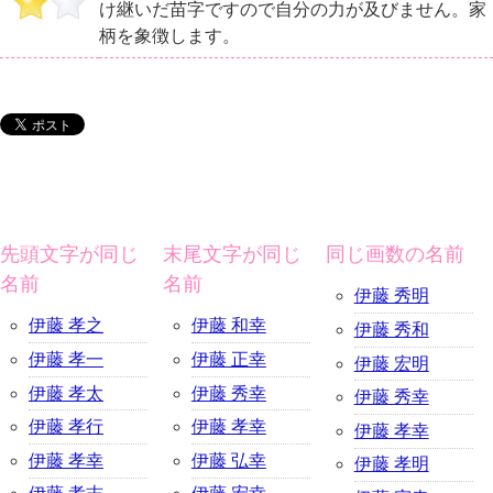
け継いだ苗字ですので自分の力が及びません。家
柄を象徴します。
先頭文字が同じ
末尾文字が同じ
同じ画数の名前
名前
名前
伊藤 秀明
伊藤 孝之
伊藤 和幸
伊藤 秀和
伊藤 孝一
伊藤 正幸
伊藤 宏明
伊藤 孝太
伊藤 秀幸
伊藤 秀幸
伊藤 孝行
伊藤 孝幸
伊藤 孝幸
伊藤 孝幸
伊藤 弘幸
伊藤 孝明