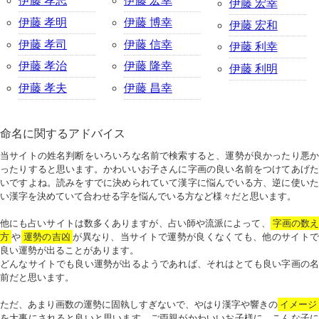
伊藤 孝志
伊藤 宏幸
伊藤 宏幸
伊藤 孝明
伊藤 博幸
伊藤 宏和
伊藤 孝司
伊藤 信幸
伊藤 利幸
伊藤 孝治
伊藤 隆幸
伊藤 利明
伊藤 孝夫
伊藤 昌幸
命名に関するアドバイス
当サイトの姓名判断をいろいろな名前で検索すると、運勢が良かったり悪か
ったりすると思います。かわいいお子さんに字画の良い名前をつけてあげた
いですよね。読みをすでに決められていて漢字に悩んでいる方、逆に使いた
い漢字を決めていて合わせる字を悩んでいる方など様々だと思います。
他にも占いサイトは数多くありますが、占い師や流派によって、
字画の数
方
や
運勢の吉凶
が異なり、当サイトで運勢が良くなくても、他のサイトで
良い運勢が出ることがあります。
どんなサイトでも良い運勢が出るようであれば、それはとても良い字画の名
前だと思います。
ただ、あまり画数の運勢に固執しすぎないで、やはり漢字や響きの
イメージ
を大事にされると良いと思います。ご両親がかわいいお子様に、こんな子に