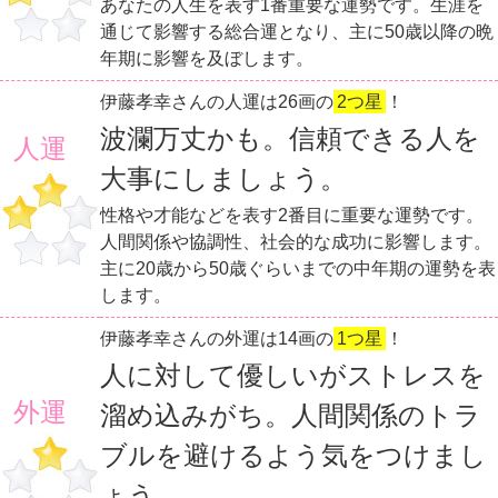
あなたの人生を表す1番重要な運勢です。生涯を
通じて影響する総合運となり、主に50歳以降の晩
年期に影響を及ぼします。
伊藤孝幸さんの人運は26画の
2つ星
！
波瀾万丈かも。信頼できる人を
人運
大事にしましょう。
性格や才能などを表す2番目に重要な運勢です。
人間関係や協調性、社会的な成功に影響します。
主に20歳から50歳ぐらいまでの中年期の運勢を表
します。
伊藤孝幸さんの外運は14画の
1つ星
！
人に対して優しいがストレスを
外運
溜め込みがち。人間関係のトラ
ブルを避けるよう気をつけまし
ょう。