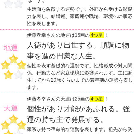
生活面を象徴する運勢です。外部から受ける影響
力を表し、結婚運、家庭運や職場、環境への順応
性を表します。
伊藤孝幸さんの地運は15画の
4つ星
！
人徳があり出世する。順調に物
地運
事を進め円満な人生。
個性を表す基礎的な運勢です。性格形成や対人関
係、行動力など家庭環境に影響されます。主に誕
生してから20歳くらいまでの若年期の運勢を表し
ます。
伊藤孝幸さんの天運は25画の
4つ星
！
天運
個性があり才能があふれる。強
運の持ち主で発展する。
家系が持つ宿命的な運勢を表します。祖先から受