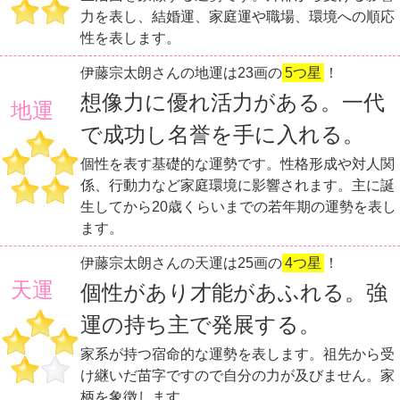
力を表し、結婚運、家庭運や職場、環境への順応
性を表します。
伊藤宗太朗さんの地運は23画の
5つ星
！
想像力に優れ活力がある。一代
地運
で成功し名誉を手に入れる。
個性を表す基礎的な運勢です。性格形成や対人関
係、行動力など家庭環境に影響されます。主に誕
生してから20歳くらいまでの若年期の運勢を表し
ます。
伊藤宗太朗さんの天運は25画の
4つ星
！
天運
個性があり才能があふれる。強
運の持ち主で発展する。
家系が持つ宿命的な運勢を表します。祖先から受
け継いだ苗字ですので自分の力が及びません。家
柄を象徴します。