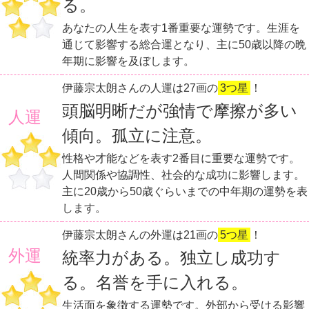
る。
あなたの人生を表す1番重要な運勢です。生涯を
通じて影響する総合運となり、主に50歳以降の晩
年期に影響を及ぼします。
伊藤宗太朗さんの人運は27画の
3つ星
！
頭脳明晰だが強情で摩擦が多い
人運
傾向。孤立に注意。
性格や才能などを表す2番目に重要な運勢です。
人間関係や協調性、社会的な成功に影響します。
主に20歳から50歳ぐらいまでの中年期の運勢を表
します。
伊藤宗太朗さんの外運は21画の
5つ星
！
外運
統率力がある。独立し成功す
る。名誉を手に入れる。
生活面を象徴する運勢です。外部から受ける影響