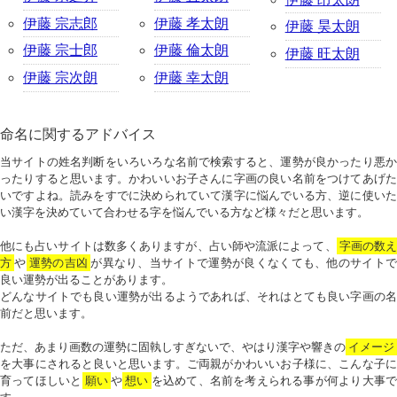
伊藤 宗志郎
伊藤 孝太朗
伊藤 昊太朗
伊藤 宗士郎
伊藤 倫太朗
伊藤 旺太朗
伊藤 宗次朗
伊藤 幸太朗
命名に関するアドバイス
当サイトの姓名判断をいろいろな名前で検索すると、運勢が良かったり悪か
ったりすると思います。かわいいお子さんに字画の良い名前をつけてあげた
いですよね。読みをすでに決められていて漢字に悩んでいる方、逆に使いた
い漢字を決めていて合わせる字を悩んでいる方など様々だと思います。
他にも占いサイトは数多くありますが、占い師や流派によって、
字画の数
方
や
運勢の吉凶
が異なり、当サイトで運勢が良くなくても、他のサイトで
良い運勢が出ることがあります。
どんなサイトでも良い運勢が出るようであれば、それはとても良い字画の名
前だと思います。
ただ、あまり画数の運勢に固執しすぎないで、やはり漢字や響きの
イメージ
を大事にされると良いと思います。ご両親がかわいいお子様に、こんな子に
育ってほしいと
願い
や
想い
を込めて、名前を考えられる事が何より大事で