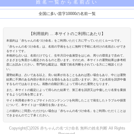
姓名一覧から名前占い
全国に多い苗字10000の名前一覧
【利用規約 … 本サイトのご利用にあたり】
本規約は「赤ちゃんの名づけ命名」をご利用いただく方に守っていただくルールです。
「赤ちゃんの名づけ命名」は、名前の字画をもとに無料で手軽に名付けの名前占いができ
るサイトです。
本格的な占いは、名前だけでなく、生年月日や血液型をはじめ、周りの環境まで含めて、
さまざまな角度から鑑定されるものと思います。そのため、本サイトの運勢結果は参考程
度にお読みください。専門的な鑑定は、職業で姓名判断をされている方にご相談くださ
い。
運勢結果は、占いである以上、良い結果が出ることもあれば悪い場合もあり、中には運勢
結果に不満のある内容が表示される場合もあるとは思いますが、決してお名前を誹謗中傷
するものではありません。画数の自動計算によって得られた運勢となります。
また、本サイトの鑑定によって得られた結果で、第三者を誹謗又は中傷したり名誉を棄損
するような行為を禁じます。
サイト利用者が本ウェブサイトのコンテンンツを利用したことで発生したトラブルや損害
について、本サイトは一切責任を負いません。
この規約にご同意いただけない場合は「赤ちゃんの名づけ命名」をご利用いただくことは
できませんのでご了承ください。
Copyright(C)2026 赤ちゃんの名づけ命名 無料の姓名判断 All Rights
Reserved.