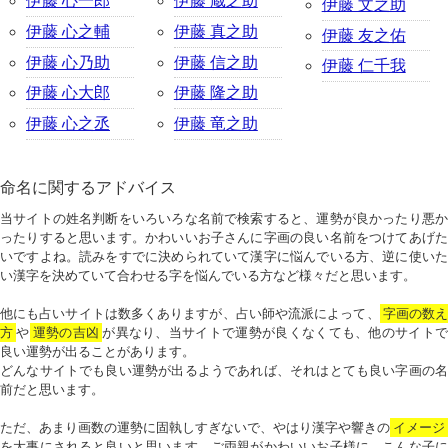
伊藤 心一郎
伊藤 蔵之助
伊藤 文之助
伊藤 心之輔
伊藤 真之助
伊藤 友之佑
伊藤 心乃助
伊藤 信之助
伊藤 仁千我
伊藤 心大郎
伊藤 隆之助
伊藤 心之丞
伊藤 竜之助
命名に関するアドバイス
当サイトの姓名判断をいろいろな名前で検索すると、運勢が良かったり悪か
ったりすると思います。かわいいお子さんに字画の良い名前をつけてあげた
いですよね。読みをすでに決められていて漢字に悩んでいる方、逆に使いた
い漢字を決めていて合わせる字を悩んでいる方など様々だと思います。
他にも占いサイトは数多くありますが、占い師や流派によって、
字画の数
方
や
運勢の吉凶
が異なり、当サイトで運勢が良くなくても、他のサイトで
良い運勢が出ることがあります。
どんなサイトでも良い運勢が出るようであれば、それはとても良い字画の名
前だと思います。
ただ、あまり画数の運勢に固執しすぎないで、やはり漢字や響きの
イメージ
を大事にされると良いと思います。ご両親がかわいいお子様に、こんな子に