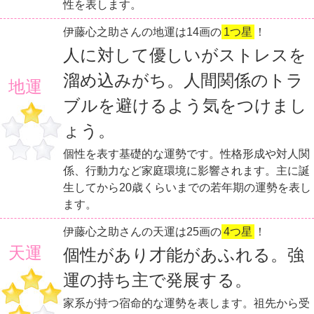
性を表します。
伊藤心之助さんの地運は14画の
1つ星
！
人に対して優しいがストレスを
溜め込みがち。人間関係のトラ
地運
ブルを避けるよう気をつけまし
ょう。
個性を表す基礎的な運勢です。性格形成や対人関
係、行動力など家庭環境に影響されます。主に誕
生してから20歳くらいまでの若年期の運勢を表し
ます。
伊藤心之助さんの天運は25画の
4つ星
！
天運
個性があり才能があふれる。強
運の持ち主で発展する。
家系が持つ宿命的な運勢を表します。祖先から受