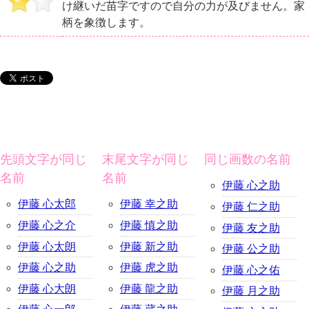
け継いだ苗字ですので自分の力が及びません。家
柄を象徴します。
先頭文字が同じ
末尾文字が同じ
同じ画数の名前
名前
名前
伊藤 心之助
伊藤 心太郎
伊藤 幸之助
伊藤 仁之助
伊藤 心之介
伊藤 慎之助
伊藤 友之助
伊藤 心太朗
伊藤 新之助
伊藤 公之助
伊藤 心之助
伊藤 虎之助
伊藤 心之佑
伊藤 心大朗
伊藤 龍之助
伊藤 月之助