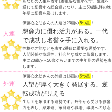
あなたの人生を表す1番重要な運勢です。生涯を
通じて影響する総合運となり、主に50歳以降の晩
年期に影響を及ぼします。
伊藤心之助さんの人運は23画の
5つ星
！
想像力に優れ活力がある。一代
人運
で成功し名誉を手に入れる。
性格や才能などを表す2番目に重要な運勢です。
人間関係や協調性、社会的な成功に影響します。
主に20歳から50歳ぐらいまでの中年期の運勢を表
します。
伊藤心之助さんの外運は16画の
5つ星
！
外運
人望が厚く大きく発展する。逆
転成功が見える。
生活面を象徴する運勢です。外部から受ける影響
力を表し、結婚運、家庭運や職場、環境への順応