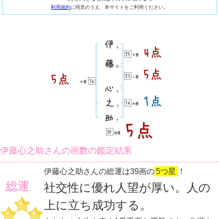
利用規約
に同意のうえ、本サイトをご利用ください。
伊藤心之助さんの画数の鑑定結果
伊藤心之助さんの総運は39画の
5つ星
！
総運
社交性に優れ人望が厚い。人の
上に立ち成功する。