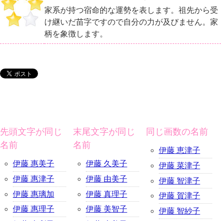
家系が持つ宿命的な運勢を表します。祖先から受
け継いだ苗字ですので自分の力が及びません。家
柄を象徴します。
先頭文字が同じ
末尾文字が同じ
同じ画数の名前
名前
名前
伊藤 恵津子
伊藤 惠美子
伊藤 久美子
伊藤 菜津子
伊藤 惠津子
伊藤 由美子
伊藤 智津子
伊藤 惠璃加
伊藤 真理子
伊藤 賀津子
伊藤 惠理子
伊藤 美智子
伊藤 智紗子