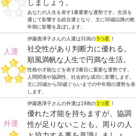
しましょう。
あなたの人生を表す1番重要な運勢です。生涯を
通じて影響する総合運となり、主に50歳以降の晩
年期に影響を及ぼします。
伊藤惠津子さんの人運は31画の
5つ星
！
社交性があり判断力に優れる。
人運
順風満帆な人生で円満な生活。
性格や才能などを表す2番目に重要な運勢です。
人間関係や協調性、社会的な成功に影響します。
主に20歳から50歳ぐらいまでの中年期の運勢を表
します。
伊藤惠津子さんの外運は19画の
1つ星
！
優れた才能を持ちますが、協調
外運
性が足りないことも。周りの人
と協力する事を意識しましょ