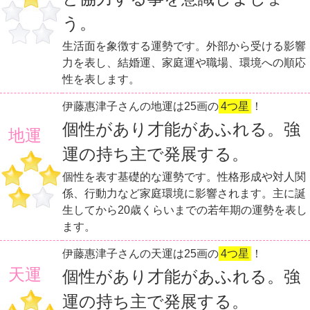
う。
生活面を象徴する運勢です。外部から受ける影響
力を表し、結婚運、家庭運や職場、環境への順応
性を表します。
伊藤惠津子さんの地運は25画の
4つ星
！
個性があり才能があふれる。強
地運
運の持ち主で発展する。
個性を表す基礎的な運勢です。性格形成や対人関
係、行動力など家庭環境に影響されます。主に誕
生してから20歳くらいまでの若年期の運勢を表し
ます。
伊藤惠津子さんの天運は25画の
4つ星
！
天運
個性があり才能があふれる。強
運の持ち主で発展する。