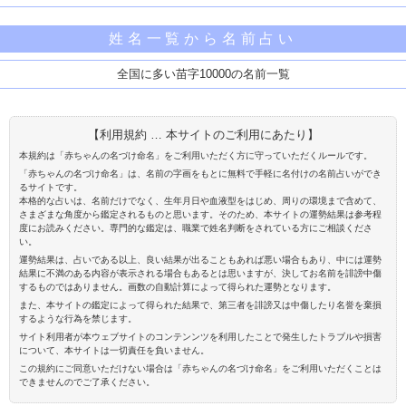
姓名一覧から名前占い
全国に多い苗字10000の名前一覧
【利用規約 … 本サイトのご利用にあたり】
本規約は「赤ちゃんの名づけ命名」をご利用いただく方に守っていただくルールです。
「赤ちゃんの名づけ命名」は、名前の字画をもとに無料で手軽に名付けの名前占いができ
るサイトです。
本格的な占いは、名前だけでなく、生年月日や血液型をはじめ、周りの環境まで含めて、
さまざまな角度から鑑定されるものと思います。そのため、本サイトの運勢結果は参考程
度にお読みください。専門的な鑑定は、職業で姓名判断をされている方にご相談くださ
い。
運勢結果は、占いである以上、良い結果が出ることもあれば悪い場合もあり、中には運勢
結果に不満のある内容が表示される場合もあるとは思いますが、決してお名前を誹謗中傷
するものではありません。画数の自動計算によって得られた運勢となります。
また、本サイトの鑑定によって得られた結果で、第三者を誹謗又は中傷したり名誉を棄損
するような行為を禁じます。
サイト利用者が本ウェブサイトのコンテンンツを利用したことで発生したトラブルや損害
について、本サイトは一切責任を負いません。
この規約にご同意いただけない場合は「赤ちゃんの名づけ命名」をご利用いただくことは
できませんのでご了承ください。