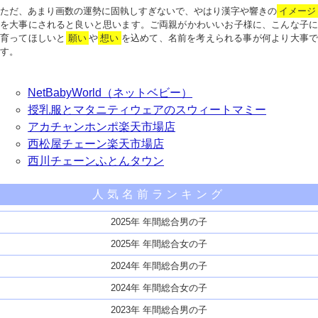
ただ、あまり画数の運勢に固執しすぎないで、やはり漢字や響きの
イメージ
を大事にされると良いと思います。ご両親がかわいいお子様に、こんな子に
育ってほしいと
願い
や
想い
を込めて、名前を考えられる事が何より大事で
す。
NetBabyWorld（ネットベビー）
授乳服とマタニティウェアのスウィートマミー
アカチャンホンポ楽天市場店
西松屋チェーン楽天市場店
西川チェーンふとんタウン
人気名前ランキング
2025年 年間総合男の子
2025年 年間総合女の子
2024年 年間総合男の子
2024年 年間総合女の子
2023年 年間総合男の子