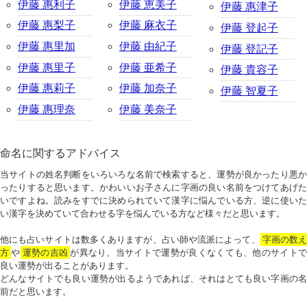
伊藤 惠利子
伊藤 恵美子
伊藤 惠津子
伊藤 惠梨子
伊藤 麻衣子
伊藤 登起子
伊藤 惠里加
伊藤 由紀子
伊藤 登記子
伊藤 惠里子
伊藤 亜希子
伊藤 貴容子
伊藤 惠莉子
伊藤 加奈子
伊藤 智夏子
伊藤 惠理奈
伊藤 美奈子
命名に関するアドバイス
当サイトの姓名判断をいろいろな名前で検索すると、運勢が良かったり悪か
ったりすると思います。かわいいお子さんに字画の良い名前をつけてあげた
いですよね。読みをすでに決められていて漢字に悩んでいる方、逆に使いた
い漢字を決めていて合わせる字を悩んでいる方など様々だと思います。
他にも占いサイトは数多くありますが、占い師や流派によって、
字画の数
方
や
運勢の吉凶
が異なり、当サイトで運勢が良くなくても、他のサイトで
良い運勢が出ることがあります。
どんなサイトでも良い運勢が出るようであれば、それはとても良い字画の名
前だと思います。