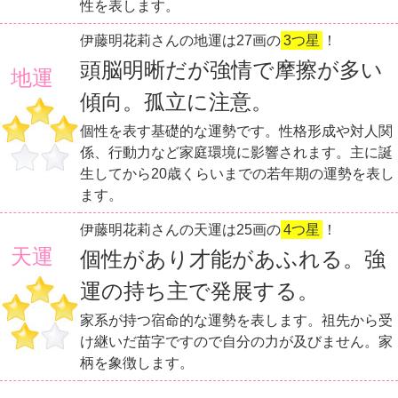
性を表します。
伊藤明花莉さんの地運は27画の
3つ星
！
頭脳明晰だが強情で摩擦が多い
地運
傾向。孤立に注意。
個性を表す基礎的な運勢です。性格形成や対人関
係、行動力など家庭環境に影響されます。主に誕
生してから20歳くらいまでの若年期の運勢を表し
ます。
伊藤明花莉さんの天運は25画の
4つ星
！
天運
個性があり才能があふれる。強
運の持ち主で発展する。
家系が持つ宿命的な運勢を表します。祖先から受
け継いだ苗字ですので自分の力が及びません。家
柄を象徴します。