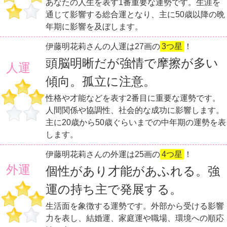
あなたの人生を表す1番重要な運勢です。生涯を
通じて影響する総合運となり、主に50歳以降の晩
年期に影響を及ぼします。
伊藤明花莉さんの人運は27画の
3つ星
！
頭脳明晰だが強情で摩擦が多い
人運
傾向。孤立に注意。
性格や才能などを表す2番目に重要な運勢です。
人間関係や協調性、社会的な成功に影響します。
主に20歳から50歳ぐらいまでの中年期の運勢を表
します。
伊藤明花莉さんの外運は25画の
4つ星
！
外運
個性があり才能があふれる。強
運の持ち主で発展する。
生活面を象徴する運勢です。外部から受ける影響
力を表し、結婚運、家庭運や職場、環境への順応