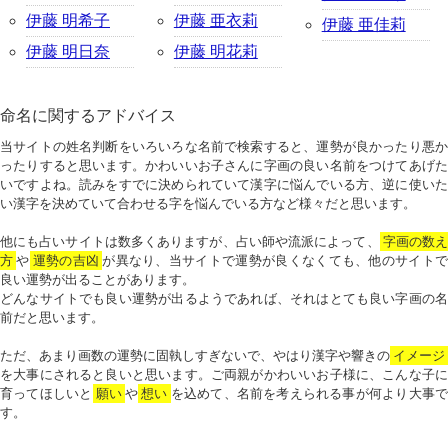
伊藤 明希子
伊藤 亜衣莉
伊藤 亜佳莉
伊藤 明日奈
伊藤 明花莉
命名に関するアドバイス
当サイトの姓名判断をいろいろな名前で検索すると、運勢が良かったり悪か
ったりすると思います。かわいいお子さんに字画の良い名前をつけてあげた
いですよね。読みをすでに決められていて漢字に悩んでいる方、逆に使いた
い漢字を決めていて合わせる字を悩んでいる方など様々だと思います。
他にも占いサイトは数多くありますが、占い師や流派によって、
字画の数
方
や
運勢の吉凶
が異なり、当サイトで運勢が良くなくても、他のサイトで
良い運勢が出ることがあります。
どんなサイトでも良い運勢が出るようであれば、それはとても良い字画の名
前だと思います。
ただ、あまり画数の運勢に固執しすぎないで、やはり漢字や響きの
イメージ
を大事にされると良いと思います。ご両親がかわいいお子様に、こんな子に
育ってほしいと
願い
や
想い
を込めて、名前を考えられる事が何より大事で
す。