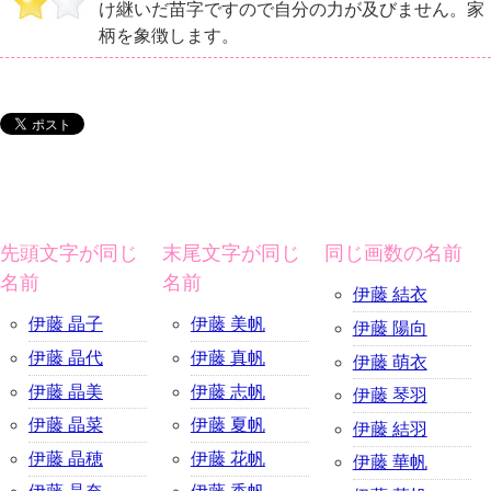
け継いだ苗字ですので自分の力が及びません。家
柄を象徴します。
先頭文字が同じ
末尾文字が同じ
同じ画数の名前
名前
名前
伊藤 結衣
伊藤 晶子
伊藤 美帆
伊藤 陽向
伊藤 晶代
伊藤 真帆
伊藤 萌衣
伊藤 晶美
伊藤 志帆
伊藤 琴羽
伊藤 晶菜
伊藤 夏帆
伊藤 結羽
伊藤 晶穂
伊藤 花帆
伊藤 華帆