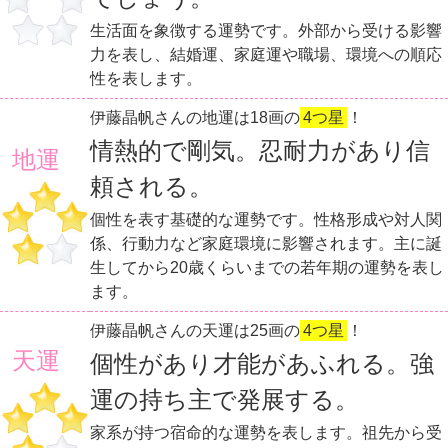
生活面を象徴する運勢です。外部から受ける影響
力を表し、結婚運、家庭運や職場、環境への順応
性を表します。
伊藤晶帆さんの地運は18画の
4つ星
！
情熱的で剛気。忍耐力があり信
地運
頼される。
個性を表す基礎的な運勢です。性格形成や対人関
係、行動力など家庭環境に影響されます。主に誕
生してから20歳くらいまでの若年期の運勢を表し
ます。
伊藤晶帆さんの天運は25画の
4つ星
！
天運
個性があり才能があふれる。強
運の持ち主で発展する。
家系が持つ宿命的な運勢を表します。祖先から受