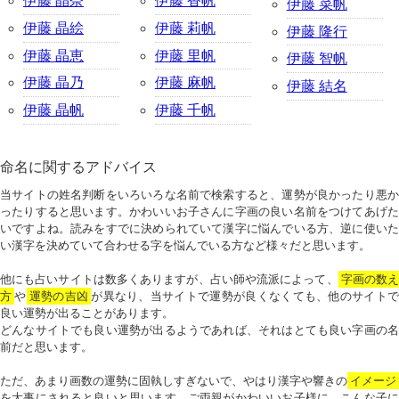
伊藤 晶奈
伊藤 香帆
伊藤 菜帆
伊藤 晶絵
伊藤 莉帆
伊藤 隆行
伊藤 晶恵
伊藤 里帆
伊藤 智帆
伊藤 晶乃
伊藤 麻帆
伊藤 結名
伊藤 晶帆
伊藤 千帆
命名に関するアドバイス
当サイトの姓名判断をいろいろな名前で検索すると、運勢が良かったり悪か
ったりすると思います。かわいいお子さんに字画の良い名前をつけてあげた
いですよね。読みをすでに決められていて漢字に悩んでいる方、逆に使いた
い漢字を決めていて合わせる字を悩んでいる方など様々だと思います。
他にも占いサイトは数多くありますが、占い師や流派によって、
字画の数
方
や
運勢の吉凶
が異なり、当サイトで運勢が良くなくても、他のサイトで
良い運勢が出ることがあります。
どんなサイトでも良い運勢が出るようであれば、それはとても良い字画の名
前だと思います。
ただ、あまり画数の運勢に固執しすぎないで、やはり漢字や響きの
イメージ
を大事にされると良いと思います。ご両親がかわいいお子様に、こんな子に