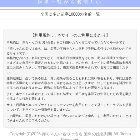
姓名一覧から名前占い
全国に多い苗字10000の名前一覧
【利用規約 … 本サイトのご利用にあたり】
本規約は「赤ちゃんの名づけ命名」をご利用いただく方に守っていただくルールです。
「赤ちゃんの名づけ命名」は、名前の字画をもとに無料で手軽に名付けの名前占いができ
るサイトです。
本格的な占いは、名前だけでなく、生年月日や血液型をはじめ、周りの環境まで含めて、
さまざまな角度から鑑定されるものと思います。そのため、本サイトの運勢結果は参考程
度にお読みください。専門的な鑑定は、職業で姓名判断をされている方にご相談くださ
い。
運勢結果は、占いである以上、良い結果が出ることもあれば悪い場合もあり、中には運勢
結果に不満のある内容が表示される場合もあるとは思いますが、決してお名前を誹謗中傷
するものではありません。画数の自動計算によって得られた運勢となります。
また、本サイトの鑑定によって得られた結果で、第三者を誹謗又は中傷したり名誉を棄損
するような行為を禁じます。
サイト利用者が本ウェブサイトのコンテンンツを利用したことで発生したトラブルや損害
について、本サイトは一切責任を負いません。
この規約にご同意いただけない場合は「赤ちゃんの名づけ命名」をご利用いただくことは
できませんのでご了承ください。
Copyright(C)2026 赤ちゃんの名づけ命名 無料の姓名判断 All Rights
Reserved.