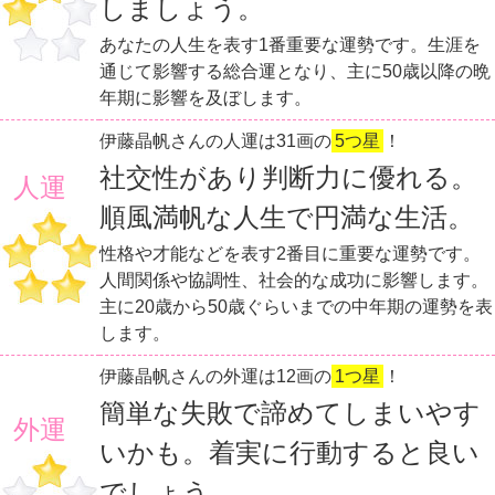
しましょう。
あなたの人生を表す1番重要な運勢です。生涯を
通じて影響する総合運となり、主に50歳以降の晩
年期に影響を及ぼします。
伊藤晶帆さんの人運は31画の
5つ星
！
社交性があり判断力に優れる。
人運
順風満帆な人生で円満な生活。
性格や才能などを表す2番目に重要な運勢です。
人間関係や協調性、社会的な成功に影響します。
主に20歳から50歳ぐらいまでの中年期の運勢を表
します。
伊藤晶帆さんの外運は12画の
1つ星
！
簡単な失敗で諦めてしまいやす
外運
いかも。着実に行動すると良い
でしょう。