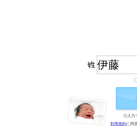
◎入力
利用規約
に同