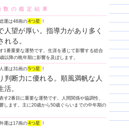
画数の鑑定結果
総運は48画の
4つ星
！
で人望が厚い。指導力があり多く
される。
す1番重要な運勢です。生涯を通じて影響する総合
0歳以降の晩年期に影響を及ぼします。
人運は31画の
5つ星
！
り判断力に優れる。順風満帆な人
生活。
表す2番目に重要な運勢です。人間関係や協調性、
響します。主に20歳から50歳ぐらいまでの中年期の
外運は17画の
4つ星
！