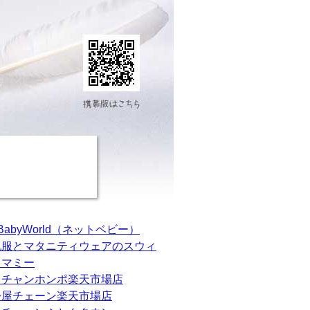
tBabyWorld（ネットベビー）
乳服とマタニティウェアのスウィ
トマミー
カチャンホンポ楽天市場店
松屋チェーン楽天市場店