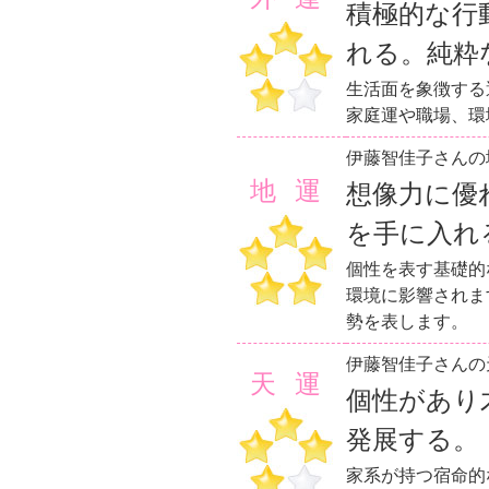
積極的な行
れる。純粋
生活面を象徴する
家庭運や職場、環
伊藤智佳子さんの
地運
想像力に優
を手に入れ
個性を表す基礎的
環境に影響されま
勢を表します。
伊藤智佳子さんの
天運
個性があり
発展する。
家系が持つ宿命的