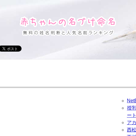
Ne
授
ー
ア
西