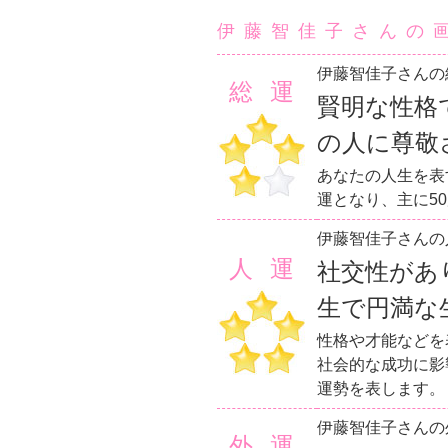
伊藤智佳子さんの
伊藤智佳子さんの
総運
賢明な性格
の人に尊敬
あなたの人生を表
運となり、主に5
伊藤智佳子さんの
人運
社交性があ
生で円満な
性格や才能などを
社会的な成功に影
運勢を表します。
伊藤智佳子さんの
外運