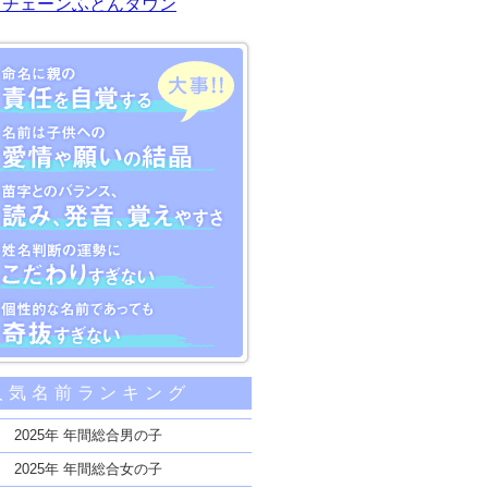
川チェーンふとんタウン
大事な5つのポイント
人気名前ランキング
親の責任を自覚する
子供への愛情や願いの結晶
2025年 年間総合男の子
のバランス、読み、発音、覚えやすさ
2025年 年間総合女の子
断の運勢にこだわりすぎない