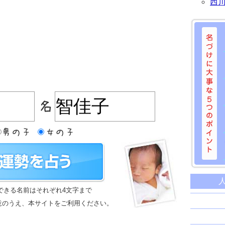
西
名づけに
命名に
できる名前はそれぞれ4文字まで
名前は
意のうえ、本サイトをご利用ください。
苗字と
姓名判