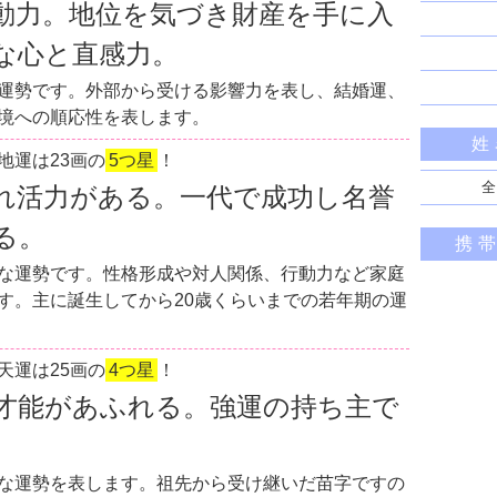
動力。地位を気づき財産を手に入
な心と直感力。
運勢です。外部から受ける影響力を表し、結婚運、
境への順応性を表します。
姓
地運は23画の
5つ星
！
全
れ活力がある。一代で成功し名誉
る。
携
な運勢です。性格形成や対人関係、行動力など家庭
す。主に誕生してから20歳くらいまでの若年期の運
天運は25画の
4つ星
！
才能があふれる。強運の持ち主で
な運勢を表します。祖先から受け継いだ苗字ですの