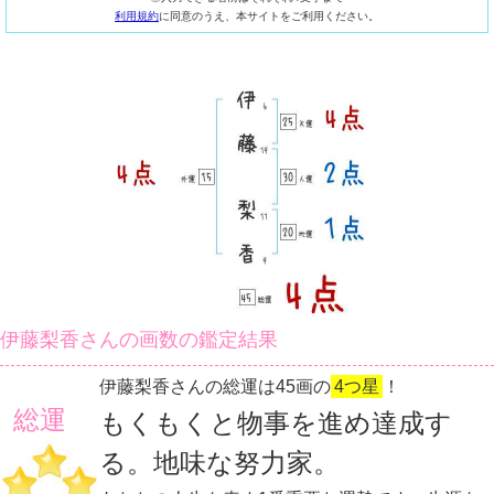
利用規約
に同意のうえ、本サイトをご利用ください。
伊藤梨香さんの画数の鑑定結果
伊藤梨香さんの総運は45画の
4つ星
！
総運
もくもくと物事を進め達成す
る。地味な努力家。