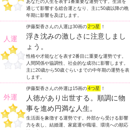
あなたの人生を表す1番重要な運勢です。生涯を
通じて影響する総合運となり、主に50歳以降の晩
年期に影響を及ぼします。
伊藤梨香さんの人運は30画の
2つ星
！
浮き沈みの激しさに注意しまし
人運
ょう。
性格や才能などを表す2番目に重要な運勢です。
人間関係や協調性、社会的な成功に影響します。
主に20歳から50歳ぐらいまでの中年期の運勢を表
します。
伊藤梨香さんの外運は15画の
4つ星
！
外運
人徳があり出世する。順調に物
事を進め円満な人生。
生活面を象徴する運勢です。外部から受ける影響
力を表し、結婚運、家庭運や職場、環境への順応