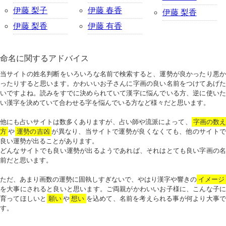
伊藤 梨子
伊藤 春香
伊藤 梨香
伊藤 梨香
伊藤 有香
命名に関するアドバイス
当サイトの姓名判断をいろいろな名前で検索すると、運勢が良かったり悪か
ったりすると思います。かわいいお子さんに字画の良い名前をつけてあげた
いですよね。読みをすでに決められていて漢字に悩んでいる方、逆に使いた
い漢字を決めていて合わせる字を悩んでいる方など様々だと思います。
他にも占いサイトは数多くありますが、占い師や流派によって、
字画の数
方
や
運勢の吉凶
が異なり、当サイトで運勢が良くなくても、他のサイトで
良い運勢が出ることがあります。
どんなサイトでも良い運勢が出るようであれば、それはとても良い字画の名
前だと思います。
ただ、あまり画数の運勢に固執しすぎないで、やはり漢字や響きの
イメージ
を大事にされると良いと思います。ご両親がかわいいお子様に、こんな子に
育ってほしいと
願い
や
想い
を込めて、名前を考えられる事が何より大事で
す。