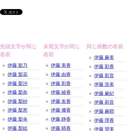
先頭文字が同じ
末尾文字が同じ
同じ画数の名前
名前
名前
伊藤 麻美
伊藤 梨乃
伊藤 美香
伊藤 彩香
伊藤 梨花
伊藤 由香
伊藤 彩音
伊藤 梨沙
伊藤 彩香
伊藤 浩美
伊藤 梨奈
伊藤 綾香
伊藤 麻紀
伊藤 梨紗
伊藤 友香
伊藤 莉音
伊藤 梨恵
伊藤 優香
伊藤 麻耶
伊藤 梨央
伊藤 静香
伊藤 理香
伊藤 梨絵
伊藤 晴香
伊藤 望美