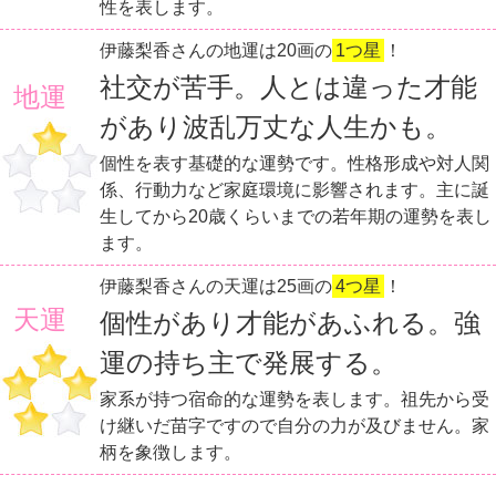
性を表します。
伊藤梨香さんの地運は20画の
1つ星
！
社交が苦手。人とは違った才能
地運
があり波乱万丈な人生かも。
個性を表す基礎的な運勢です。性格形成や対人関
係、行動力など家庭環境に影響されます。主に誕
生してから20歳くらいまでの若年期の運勢を表し
ます。
伊藤梨香さんの天運は25画の
4つ星
！
天運
個性があり才能があふれる。強
運の持ち主で発展する。
家系が持つ宿命的な運勢を表します。祖先から受
け継いだ苗字ですので自分の力が及びません。家
柄を象徴します。