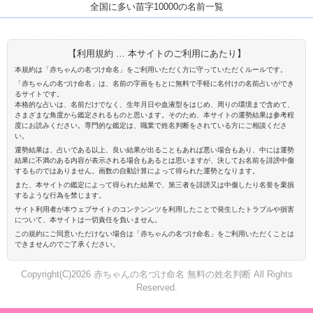
全国に多い苗字10000の名前一覧
【利用規約 … 本サイトのご利用にあたり】
本規約は「赤ちゃんの名づけ命名」をご利用いただく方に守っていただくルールです。
「赤ちゃんの名づけ命名」は、名前の字画をもとに無料で手軽に名付けの名前占いができ
るサイトです。
本格的な占いは、名前だけでなく、生年月日や血液型をはじめ、周りの環境まで含めて、
さまざまな角度から鑑定されるものと思います。そのため、本サイトの運勢結果は参考程
度にお読みください。専門的な鑑定は、職業で姓名判断をされている方にご相談くださ
い。
運勢結果は、占いである以上、良い結果が出ることもあれば悪い場合もあり、中には運勢
結果に不満のある内容が表示される場合もあるとは思いますが、決してお名前を誹謗中傷
するものではありません。画数の自動計算によって得られた運勢となります。
また、本サイトの鑑定によって得られた結果で、第三者を誹謗又は中傷したり名誉を棄損
するような行為を禁じます。
サイト利用者が本ウェブサイトのコンテンンツを利用したことで発生したトラブルや損害
について、本サイトは一切責任を負いません。
この規約にご同意いただけない場合は「赤ちゃんの名づけ命名」をご利用いただくことは
できませんのでご了承ください。
Copyright(C)2026 赤ちゃんの名づけ命名 無料の姓名判断 All Rights
Reserved.