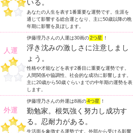
いる。
あなたの人生を表す1番重要な運勢です。生涯を
通じて影響する総合運となり、主に50歳以降の晩
年期に影響を及ぼします。
伊藤理乃さんの人運は30画の
2つ星
！
浮き沈みの激しさに注意しまし
人運
ょう。
性格や才能などを表す2番目に重要な運勢です。
人間関係や協調性、社会的な成功に影響します。
主に20歳から50歳ぐらいまでの中年期の運勢を表
します。
伊藤理乃さんの外運は8画の
4つ星
！
外運
勤勉家。根気強く努力し成功す
る。忍耐力がある。
生活面を象徴する運勢です。外部から受ける影響