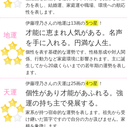
力を表し、結婚運、家庭運や職場、環境への順応
性を表します。
伊藤理乃さんの地運は13画の
5つ星
！
才能に恵まれ人気がある。名声
地運
を手に入れる。円満な人生。
個性を表す基礎的な運勢です。性格形成や対人関
係、行動力など家庭環境に影響されます。主に誕
生してから20歳くらいまでの若年期の運勢を表し
ます。
伊藤理乃さんの天運は25画の
4つ星
！
天運
個性があり才能があふれる。強
運の持ち主で発展する。
家系が持つ宿命的な運勢を表します。祖先から受
け継いだ苗字ですので自分の力が及びません。家
柄を象徴します。