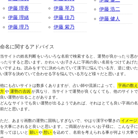
伊藤 理香
伊藤 琴乃
伊藤 浩二
伊藤 理緒
伊藤 佳乃
伊藤 健人
伊藤 理乃
伊藤 紫乃
命名に関するアドバイス
当サイトの姓名判断をいろいろな名前で検索すると、運勢が良かったり悪か
ったりすると思います。かわいいお子さんに字画の良い名前をつけてあげた
いですよね。読みをすでに決められていて漢字に悩んでいる方、逆に使いた
い漢字を決めていて合わせる字を悩んでいる方など様々だと思います。
他にも占いサイトは数多くありますが、占い師や流派によって、
字画の数
方
や
運勢の吉凶
が異なり、当サイトで運勢が良くなくても、他のサイトで
良い運勢が出ることがあります。
どんなサイトでも良い運勢が出るようであれば、それはとても良い字画の名
前だと思います。
ただ、あまり画数の運勢に固執しすぎないで、やはり漢字や響きの
イメージ
を大事にされると良いと思います。ご両親がかわいいお子様に、こんな子に
育ってほしいと
願い
や
想い
を込めて、名前を考えられる事が何より大事で