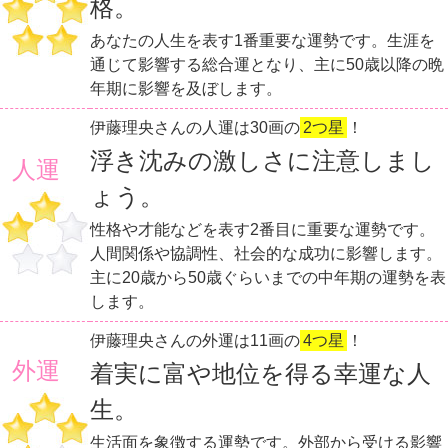
格。
あなたの人生を表す1番重要な運勢です。生涯を
通じて影響する総合運となり、主に50歳以降の晩
年期に影響を及ぼします。
伊藤理央さんの人運は30画の
2つ星
！
浮き沈みの激しさに注意しまし
人運
ょう。
性格や才能などを表す2番目に重要な運勢です。
人間関係や協調性、社会的な成功に影響します。
主に20歳から50歳ぐらいまでの中年期の運勢を表
します。
伊藤理央さんの外運は11画の
4つ星
！
外運
着実に富や地位を得る幸運な人
生。
生活面を象徴する運勢です。外部から受ける影響