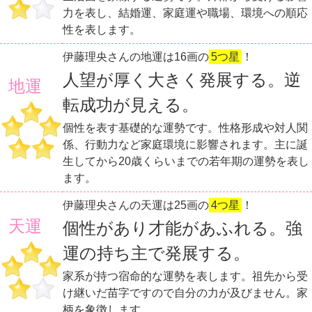
力を表し、結婚運、家庭運や職場、環境への順応
性を表します。
伊藤理央さんの地運は16画の
5つ星
！
人望が厚く大きく発展する。逆
地運
転成功が見える。
個性を表す基礎的な運勢です。性格形成や対人関
係、行動力など家庭環境に影響されます。主に誕
生してから20歳くらいまでの若年期の運勢を表し
ます。
伊藤理央さんの天運は25画の
4つ星
！
天運
個性があり才能があふれる。強
運の持ち主で発展する。
家系が持つ宿命的な運勢を表します。祖先から受
け継いだ苗字ですので自分の力が及びません。家
柄を象徴します。