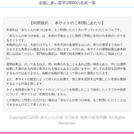
全国に多い苗字10000の名前一覧
【利用規約 … 本サイトのご利用にあたり】
本規約は「赤ちゃんの名づけ命名」をご利用いただく方に守っていただくルールです。
「赤ちゃんの名づけ命名」は、名前の字画をもとに無料で手軽に名付けの名前占いができ
るサイトです。
本格的な占いは、名前だけでなく、生年月日や血液型をはじめ、周りの環境まで含めて、
さまざまな角度から鑑定されるものと思います。そのため、本サイトの運勢結果は参考程
度にお読みください。専門的な鑑定は、職業で姓名判断をされている方にご相談くださ
い。
運勢結果は、占いである以上、良い結果が出ることもあれば悪い場合もあり、中には運勢
結果に不満のある内容が表示される場合もあるとは思いますが、決してお名前を誹謗中傷
するものではありません。画数の自動計算によって得られた運勢となります。
また、本サイトの鑑定によって得られた結果で、第三者を誹謗又は中傷したり名誉を棄損
するような行為を禁じます。
サイト利用者が本ウェブサイトのコンテンンツを利用したことで発生したトラブルや損害
について、本サイトは一切責任を負いません。
この規約にご同意いただけない場合は「赤ちゃんの名づけ命名」をご利用いただくことは
できませんのでご了承ください。
Copyright(C)2026 赤ちゃんの名づけ命名 無料の姓名判断 All Rights
Reserved.