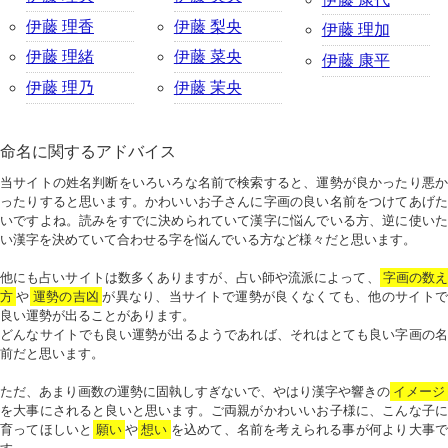
伊藤 理香
伊藤 梨央
伊藤 理加
伊藤 理緒
伊藤 菜央
伊藤 康平
伊藤 理乃
伊藤 茉央
命名に関するアドバイス
当サイトの姓名判断をいろいろな名前で検索すると、運勢が良かったり悪か
ったりすると思います。かわいいお子さんに字画の良い名前をつけてあげた
いですよね。読みをすでに決められていて漢字に悩んでいる方、逆に使いた
い漢字を決めていて合わせる字を悩んでいる方など様々だと思います。
他にも占いサイトは数多くありますが、占い師や流派によって、
字画の数
方
や
運勢の吉凶
が異なり、当サイトで運勢が良くなくても、他のサイトで
良い運勢が出ることがあります。
どんなサイトでも良い運勢が出るようであれば、それはとても良い字画の名
前だと思います。
ただ、あまり画数の運勢に固執しすぎないで、やはり漢字や響きの
イメージ
を大事にされると良いと思います。ご両親がかわいいお子様に、こんな子に
育ってほしいと
願い
や
想い
を込めて、名前を考えられる事が何より大事で